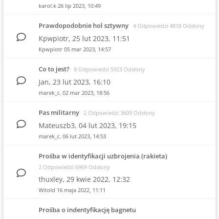
karol.k
26 lip 2023, 10:49
Prawdopodobnie hol sztywny
4 Odpowiedzi 4818 Odsłony
Kpwpiotr,
25 lut 2023, 11:51
Kpwpiotr
05 mar 2023, 14:57
Co to jest?
8 Odpowiedzi 5923 Odsłony
Jan,
23 lut 2023, 16:10
marek_c.
02 mar 2023, 18:56
Pas militarny
2 Odpowiedzi 3609 Odsłony
Mateuszb3,
04 lut 2023, 19:15
marek_c.
06 lut 2023, 14:53
Prośba w identyfikacji uzbrojenia (rakieta)
2 Odpowiedzi 6969 Odsłony
thuxley,
29 kwie 2022, 12:32
Witold
16 maja 2022, 11:11
Prośba o indentyfikację bagnetu