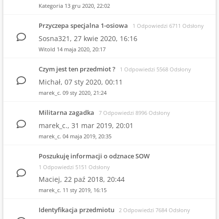
Kategoria
13 gru 2020, 22:02
Przyczepa specjalna 1-osiowa
1 Odpowiedzi 6711 Odsłony
Sosna321,
27 kwie 2020, 16:16
Witold
14 maja 2020, 20:17
Czym jest ten przedmiot ?
1 Odpowiedzi 5568 Odsłony
Michał,
07 sty 2020, 00:11
marek_c.
09 sty 2020, 21:24
Militarna zagadka
7 Odpowiedzi 8996 Odsłony
marek_c.,
31 mar 2019, 20:01
marek_c.
04 maja 2019, 20:35
Poszukuję informacji o odznace SOW
1 Odpowiedzi 5151 Odsłony
Maciej,
22 paź 2018, 20:44
marek_c.
11 sty 2019, 16:15
Identyfikacja przedmiotu
2 Odpowiedzi 7684 Odsłony