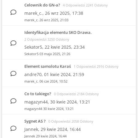
Celownik do GN-a?
4 Odpowiedzi 2241 Odsłony
marek_c.,
26 wrz 2025, 17:38
marek_c.
26 wrz 2025, 21:03
Identyfikacja elementu SKO Drawa.
2 Odpowiedzi 3250 Odsłony
Sekator5,
22 kwie 2025, 23:34
Sekator5
03 maja 2025, 21:26
Element samolotu Karaś
1 Odpowiedzi 2916 Odsłony
andre70,
01 kwie 2024, 21:59
marek_c.
06 cze 2024, 10:52
Co to takiego?
0 Odpowiedzi 2184 Odsłony
magazyn44,
30 kwie 2024, 13:21
magazyn44
30 kwie 2024, 13:21
Sygnet AS ?
0 Odpowiedzi 2058 Odsłony
Jannek,
29 kwie 2024, 16:44
Jannek
29 kwie 2024, 16:44