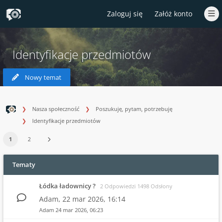
Zaloguj się
Załóż konto
Identyfikacje przedmiotów
Nowy temat
Nasza społeczność
Poszukuję, pytam, potrzebuję
Identyfikacje przedmiotów
1
2
Tematy
Łódka ładownicy ?
2 Odpowiedzi 1498 Odsłony
Adam,
22 mar 2026, 16:14
Adam
24 mar 2026, 06:23