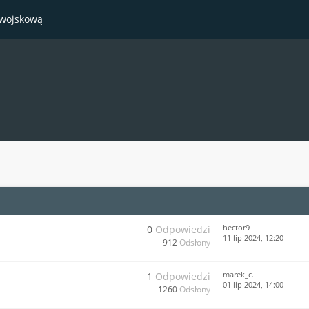
 wojskową
hector9
0
Odpowiedzi
11 lip 2024, 12:20
912
Odsłony
marek_c.
1
Odpowiedzi
01 lip 2024, 14:00
1260
Odsłony