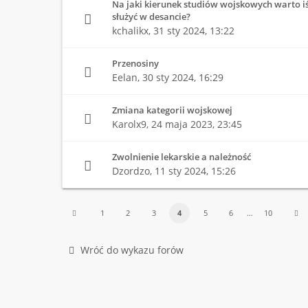
Na jaki kierunek studiów wojskowych warto iść,
służyć w desancie?
kchalikx,
31 sty 2024, 13:22
Przenosiny
Eelan,
30 sty 2024, 16:29
Zmiana kategorii wojskowej
Karolx9,
24 maja 2023, 23:45
Zwolnienie lekarskie a należność
Dzordzo,
11 sty 2024, 15:26
1
2
3
4
5
6
…
10
Wróć do wykazu forów
Kontakt