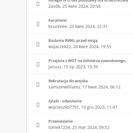
Kategoria D bez podstawy dla orzecznictwa
Zasób,
25 kwie 2024, 20:58
Karalność
bruceeee,
25 kwie 2024, 22:31
Badania RWKL przed misją
wojaczek22,
20 kwie 2024, 19:55
Przejście z WOT na żołnierza zawodowego.
Janusz,
15 lip 2023, 15:39
Rekrutacja do wojska
samsonwilliams,
17 kwie 2024, 06:12
żylaki - odwołanie
wojcieszko7791,
19 gru 2023, 11:47
Przeniesienie
tomek1234,
25 mar 2024, 09:52