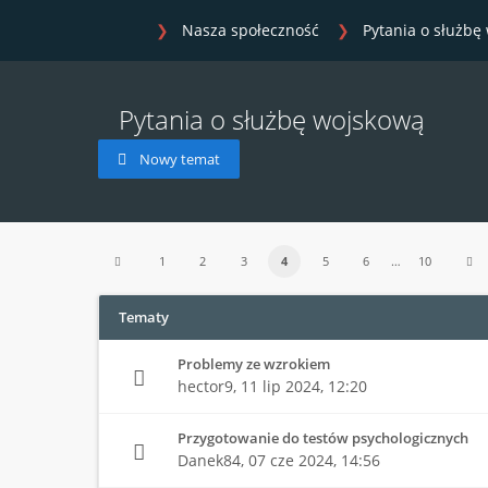
Nasza społeczność
Pytania o służbę
Pytania o służbę wojskową
Nowy temat
1
2
3
4
5
6
…
10
Tematy
Problemy ze wzrokiem
hector9,
11 lip 2024, 12:20
Przygotowanie do testów psychologicznych
Danek84,
07 cze 2024, 14:56