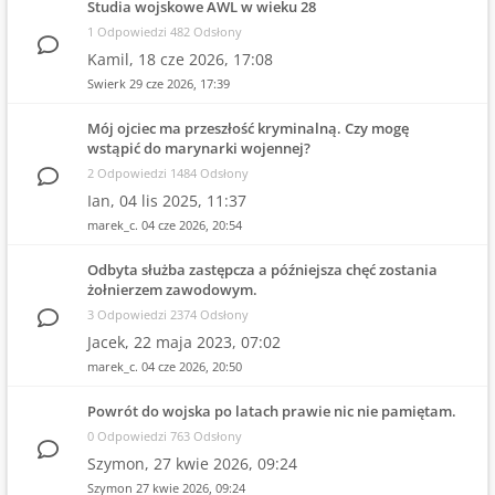
Studia wojskowe AWL w wieku 28
1 Odpowiedzi 482 Odsłony
Kamil,
18 cze 2026, 17:08
Swierk
29 cze 2026, 17:39
Mój ojciec ma przeszłość kryminalną. Czy mogę
wstąpić do marynarki wojennej?
2 Odpowiedzi 1484 Odsłony
Ian,
04 lis 2025, 11:37
marek_c.
04 cze 2026, 20:54
Odbyta służba zastępcza a późniejsza chęć zostania
żołnierzem zawodowym.
3 Odpowiedzi 2374 Odsłony
Jacek,
22 maja 2023, 07:02
marek_c.
04 cze 2026, 20:50
Powrót do wojska po latach prawie nic nie pamiętam.
0 Odpowiedzi 763 Odsłony
Szymon,
27 kwie 2026, 09:24
Szymon
27 kwie 2026, 09:24