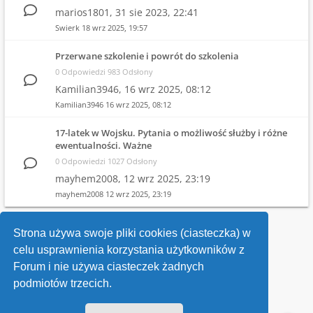
marios1801,
31 sie 2023, 22:41
Swierk
18 wrz 2025, 19:57
Przerwane szkolenie i powrót do szkolenia
0 Odpowiedzi 983 Odsłony
Kamilian3946,
16 wrz 2025, 08:12
Kamilian3946
16 wrz 2025, 08:12
17-latek w Wojsku. Pytania o możliwość służby i różne
ewentualności. Ważne
0 Odpowiedzi 1027 Odsłony
mayhem2008,
12 wrz 2025, 23:19
mayhem2008
12 wrz 2025, 23:19
1
2
3
4
…
10
Strona używa swoje pliki cookies (ciasteczka) w
celu usprawnienia korzystania użytkowników z
Wróć do wykazu forów
Forum i nie używa ciasteczek żadnych
podmiotów trzecich.
Kontakt