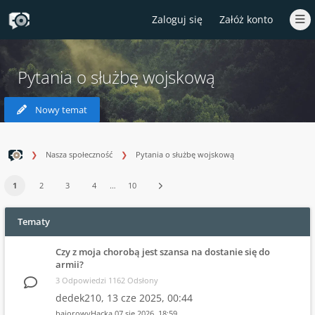
Zaloguj się
Załóż konto
Pytania o służbę wojskową
Nowy temat
Nasza społeczność
Pytania o służbę wojskową
1
2
3
4
…
10
Tematy
Czy z moja chorobą jest szansa na dostanie się do
armii?
3 Odpowiedzi 1162 Odsłony
dedek210,
13 cze 2025, 00:44
bajorowyHacka
07 sie 2026, 18:59