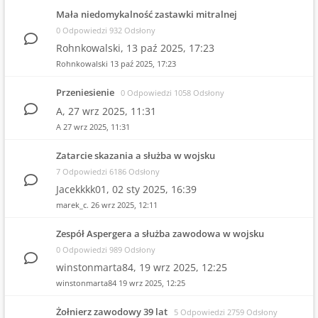
Mała niedomykalność zastawki mitralnej
0 Odpowiedzi 932 Odsłony
Rohnkowalski,
13 paź 2025, 17:23
Rohnkowalski
13 paź 2025, 17:23
Przeniesienie
0 Odpowiedzi 1058 Odsłony
A,
27 wrz 2025, 11:31
A
27 wrz 2025, 11:31
Zatarcie skazania a służba w wojsku
7 Odpowiedzi 6186 Odsłony
Jacekkkk01,
02 sty 2025, 16:39
marek_c.
26 wrz 2025, 12:11
Zespół Aspergera a służba zawodowa w wojsku
0 Odpowiedzi 989 Odsłony
winstonmarta84,
19 wrz 2025, 12:25
winstonmarta84
19 wrz 2025, 12:25
Żołnierz zawodowy 39 lat
5 Odpowiedzi 2759 Odsłony