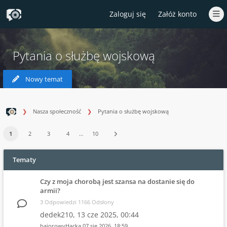
Zaloguj się
Załóż konto
Pytania o służbę wojskową
Nowy temat
Nasza społeczność
Pytania o służbę wojskową
1
2
3
4
…
10
Tematy
Czy z moja chorobą jest szansa na dostanie się do
armii?
3 Odpowiedzi 1166 Odsłony
dedek210,
13 cze 2025, 00:44
bajorowyHacka
07 sie 2026, 18:59