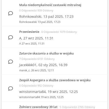
Mała niedomykalność zastawki mitralnej
0 Odpowiedzi 939 Odsłony
Rohnkowalski,
13 paź 2025, 17:23
Rohnkowalski
13 paź 2025, 17:23
Przeniesienie
0 Odpowiedzi 1079 Odsłony
A,
27 wrz 2025, 11:31
A
27 wrz 2025, 11:31
Zatarcie skazania a służba w wojsku
7 Odpowiedzi 6191 Odsłony
Jacekkkk01,
02 sty 2025, 16:39
marek_c.
26 wrz 2025, 12:11
Zespół Aspergera a służba zawodowa w wojsku
0 Odpowiedzi 992 Odsłony
winstonmarta84,
19 wrz 2025, 12:25
winstonmarta84
19 wrz 2025, 12:25
Żołnierz zawodowy 39 lat
5 Odpowiedzi 2765 Odsłony