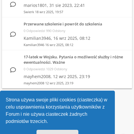
marios1801,
31 sie 2023, 22:41
Swierk
18 wrz 2025, 19:57
Przerwane szkolenie i powrót do szkolenia
0 Odpowiedzi 990 Odsłony
Kamilian3946,
16 wrz 2025, 08:12
Kamilian3946
16 wrz 2025, 08:12
17-latek w Wojsku. Pytania o możliwość służby i różne
ewentualności. Ważne
0 Odpowiedzi 1029 Odsłony
mayhem2008,
12 wrz 2025, 23:19
mayhem2008
12 wrz 2025, 23:19
1
2
3
4
…
10
Strona używa swoje pliki cookies (ciasteczka) w
celu usprawnienia korzystania użytkowników z
Wróć do wykazu forów
Forum i nie używa ciasteczek żadnych
podmiotów trzecich.
Kontakt