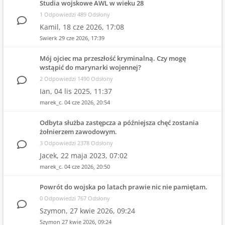
Studia wojskowe AWL w wieku 28
1 Odpowiedzi 489 Odsłony
Kamil,
18 cze 2026, 17:08
Swierk
29 cze 2026, 17:39
Mój ojciec ma przeszłość kryminalną. Czy mogę
wstąpić do marynarki wojennej?
2 Odpowiedzi 1490 Odsłony
Ian,
04 lis 2025, 11:37
marek_c.
04 cze 2026, 20:54
Odbyta służba zastępcza a późniejsza chęć zostania
żołnierzem zawodowym.
3 Odpowiedzi 2378 Odsłony
Jacek,
22 maja 2023, 07:02
marek_c.
04 cze 2026, 20:50
Powrót do wojska po latach prawie nic nie pamiętam.
0 Odpowiedzi 767 Odsłony
Szymon,
27 kwie 2026, 09:24
Szymon
27 kwie 2026, 09:24