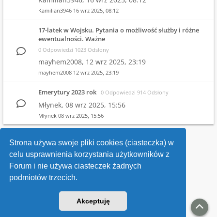
Kamilian3946
16 wrz 2025, 08:12
17-latek w Wojsku. Pytania o możliwość służby i różne
ewentualności. Ważne
0 Odpowiedzi 1023 Odsłony
mayhem2008,
12 wrz 2025, 23:19
mayhem2008
12 wrz 2025, 23:19
Emerytury 2023 rok
0 Odpowiedzi 914 Odsłony
Młynek,
08 wrz 2025, 15:56
Młynek
08 wrz 2025, 15:56
1
2
3
4
…
10
Strona używa swoje pliki cookies (ciasteczka) w
celu usprawnienia korzystania użytkowników z
Wróć do wykazu forów
Forum i nie używa ciasteczek żadnych
podmiotów trzecich.
Kontakt
Akceptuję
v118
Powered by
phpBB
® Forum Software © phpBB Limited