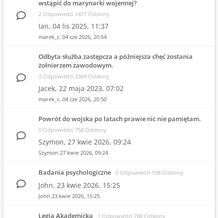
wstąpić do marynarki wojennej?
2 Odpowiedzi 1477 Odsłony
Ian,
04 lis 2025, 11:37
marek_c.
04 cze 2026, 20:54
Odbyta służba zastępcza a późniejsza chęć zostania
żołnierzem zawodowym.
3 Odpowiedzi 2369 Odsłony
Jacek,
22 maja 2023, 07:02
marek_c.
04 cze 2026, 20:50
Powrót do wojska po latach prawie nic nie pamiętam.
0 Odpowiedzi 758 Odsłony
Szymon,
27 kwie 2026, 09:24
Szymon
27 kwie 2026, 09:24
Badania psychologiczne
0 Odpowiedzi 598 Odsłony
John,
23 kwie 2026, 15:25
John
23 kwie 2026, 15:25
Legia Akademicka
1 Odpowiedzi 788 Odsłony