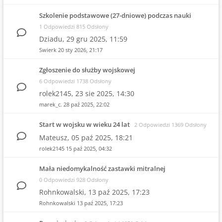
Szkolenie podstawowe (27-dniowe) podczas nauki
1 Odpowiedzi 815 Odsłony
Dziadu,
29 gru 2025, 11:59
Swierk
20 sty 2026, 21:17
Zgłoszenie do służby wojskowej
6 Odpowiedzi 1738 Odsłony
rolek2145,
23 sie 2025, 14:30
marek_c.
28 paź 2025, 22:02
Start w wojsku w wieku 24 lat
2 Odpowiedzi 1369 Odsłony
Mateusz,
05 paź 2025, 18:21
rolek2145
15 paź 2025, 04:32
Mała niedomykalność zastawki mitralnej
0 Odpowiedzi 928 Odsłony
Rohnkowalski,
13 paź 2025, 17:23
Rohnkowalski
13 paź 2025, 17:23