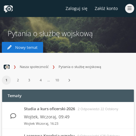
Zaloguj się
Załóż konto
Pytania o służbę wojskową
Nowy temat
Nasza społeczność
Pytania o służbę wojskową
1
2
3
4
…
10
Tematy
Studia a kurs oficerski-2026
2 Odpowiedzi 22 Odsłony
Wojtek,
Wczoraj
, 09:49
Wojtek
Wczoraj
, 16:23
Laserowa Korekcja wzroku
0 Odpowiedzi 628 Odsłony