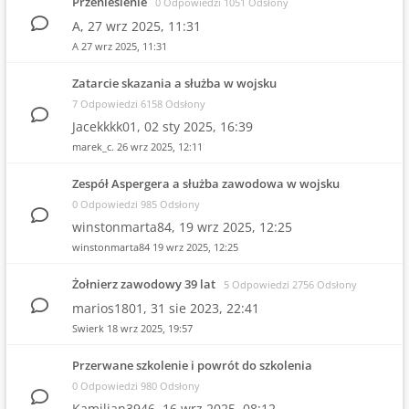
Przeniesienie
0 Odpowiedzi 1051 Odsłony
A,
27 wrz 2025, 11:31
A
27 wrz 2025, 11:31
Zatarcie skazania a służba w wojsku
7 Odpowiedzi 6158 Odsłony
Jacekkkk01,
02 sty 2025, 16:39
marek_c.
26 wrz 2025, 12:11
Zespół Aspergera a służba zawodowa w wojsku
0 Odpowiedzi 985 Odsłony
winstonmarta84,
19 wrz 2025, 12:25
winstonmarta84
19 wrz 2025, 12:25
Żołnierz zawodowy 39 lat
5 Odpowiedzi 2756 Odsłony
marios1801,
31 sie 2023, 22:41
Swierk
18 wrz 2025, 19:57
Przerwane szkolenie i powrót do szkolenia
0 Odpowiedzi 980 Odsłony
Kamilian3946,
16 wrz 2025, 08:12