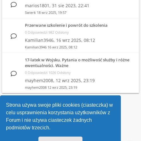
marios1801,
31 sie 2023, 22:41
Swierk
18 wrz 2025, 19:57
Przerwane szkolenie i powrót do szkolenia
0 Odpowiedzi 982 Odsłony
Kamilian3946,
16 wrz 2025, 08:12
Kamilian3946
16 wrz 2025, 08:12
17-latek w Wojsku. Pytania o możliwość służby i różne
ewentualności. Ważne
0 Odpowiedzi 1026 Odsłony
mayhem2008,
12 wrz 2025, 23:19
mayhem2008
12 wrz 2025, 23:19
1
2
3
4
…
10
Strona używa swoje pliki cookies (ciasteczka) w
celu usprawnienia korzystania użytkowników z
Wróć do wykazu forów
Forum i nie używa ciasteczek żadnych
podmiotów trzecich.
Kontakt