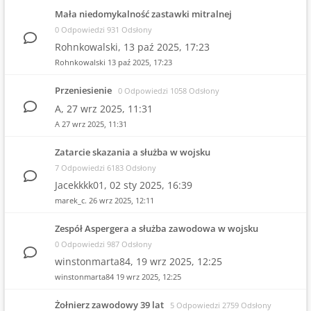
Mała niedomykalność zastawki mitralnej
0 Odpowiedzi 931 Odsłony
Rohnkowalski,
13 paź 2025, 17:23
Rohnkowalski
13 paź 2025, 17:23
Przeniesienie
0 Odpowiedzi 1058 Odsłony
A,
27 wrz 2025, 11:31
A
27 wrz 2025, 11:31
Zatarcie skazania a służba w wojsku
7 Odpowiedzi 6183 Odsłony
Jacekkkk01,
02 sty 2025, 16:39
marek_c.
26 wrz 2025, 12:11
Zespół Aspergera a służba zawodowa w wojsku
0 Odpowiedzi 987 Odsłony
winstonmarta84,
19 wrz 2025, 12:25
winstonmarta84
19 wrz 2025, 12:25
Żołnierz zawodowy 39 lat
5 Odpowiedzi 2759 Odsłony