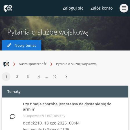
Zaloguj się
Załóż konto
Pytania o służbę wojskową
Nowy temat
Nasza społeczność
Pytania o służbę wojskową
1
2
3
4
…
10
Tematy
Czy z moja chorobą jest szansa na dostanie się do
armii?
3 Odpowiedzi 1157 Odsłony
dedek210,
13 cze 2025, 00:44
bajorowyHacka
Wczoraj
, 18:59