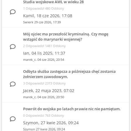
Studia wojskowe AWL w wieku 28
1 Odpowiedzi 480 Odsłony
Kamil,
18 cze 2026, 17:08
Swierk
29 cze 2026, 17:39
Mój ojciec ma przeszłość kryminalną. Czy mogę
wstąpić do marynarki wojennej?
2 Odpowiedzi 1481 Odsłony
Ian,
04 lis 2025, 11:37
marek_c.
04 cze 2026, 20:54
Odbyta służba zastępcza a późniejsza chęć zostania
żołnierzem zawodowym.
3 Odpowiedzi 2373 Odsłony
Jacek,
22 maja 2023, 07:02
marek_c.
04 cze 2026, 20:50
Powrót do wojska po latach prawie nic nie pamiętam.
0 Odpowiedzi 763 Odsłony
Szymon,
27 kwie 2026, 09:24
Szymon
27 kwie 2026, 09:24