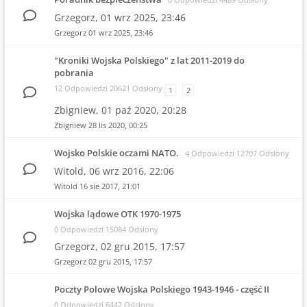
Grzegorz,
01 wrz 2025, 23:46
Grzegorz
01 wrz 2025, 23:46
"Kroniki Wojska Polskiego" z lat 2011-2019 do
pobrania
12 Odpowiedzi 20621 Odsłony
1
2
Zbigniew,
01 paź 2020, 20:28
Zbigniew
28 lis 2020, 00:25
Wojsko Polskie oczami NATO.
4 Odpowiedzi 12707 Odsłony
Witold,
06 wrz 2016, 22:06
Witold
16 sie 2017, 21:01
Wojska lądowe OTK 1970-1975
0 Odpowiedzi 15084 Odsłony
Grzegorz,
02 gru 2015, 17:57
Grzegorz
02 gru 2015, 17:57
Poczty Polowe Wojska Polskiego 1943-1946 - część II
0 Odpowiedzi 6442 Odsłony