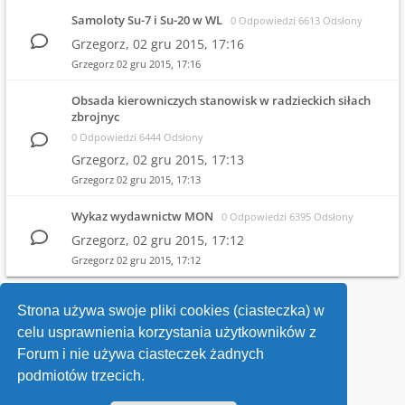
Samoloty Su-7 i Su-20 w WL
0 Odpowiedzi 6613 Odsłony
Grzegorz,
02 gru 2015, 17:16
Grzegorz
02 gru 2015, 17:16
Obsada kierowniczych stanowisk w radzieckich siłach
zbrojnyc
0 Odpowiedzi 6444 Odsłony
Grzegorz,
02 gru 2015, 17:13
Grzegorz
02 gru 2015, 17:13
Wykaz wydawnictw MON
0 Odpowiedzi 6395 Odsłony
Grzegorz,
02 gru 2015, 17:12
Grzegorz
02 gru 2015, 17:12
1
2
Strona używa swoje pliki cookies (ciasteczka) w
celu usprawnienia korzystania użytkowników z
Wróć do wykazu forów
Forum i nie używa ciasteczek żadnych
podmiotów trzecich.
Kontakt