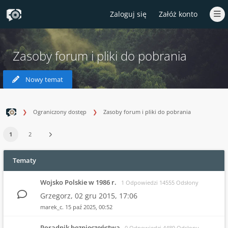
Zaloguj się
Załóż konto
Zasoby forum i pliki do pobrania
Nowy temat
Ograniczony dostęp
Zasoby forum i pliki do pobrania
1
2
Tematy
Wojsko Polskie w 1986 r.
1 Odpowiedzi 14555 Odsłony
Grzegorz,
02 gru 2015, 17:06
marek_c.
15 paź 2025, 00:52
Poradnik bezpieczeństwa
0 Odpowiedzi 4489 Odsłony