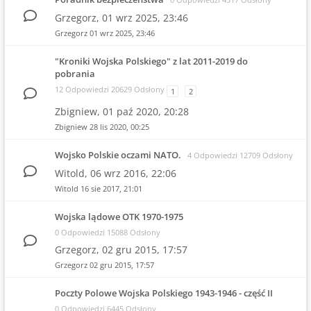
Grzegorz,
01 wrz 2025, 23:46
Grzegorz
01 wrz 2025, 23:46
"Kroniki Wojska Polskiego" z lat 2011-2019 do
pobrania
12 Odpowiedzi 20629 Odsłony
1
2
Zbigniew,
01 paź 2020, 20:28
Zbigniew
28 lis 2020, 00:25
Wojsko Polskie oczami NATO.
4 Odpowiedzi 12709 Odsłony
Witold,
06 wrz 2016, 22:06
Witold
16 sie 2017, 21:01
Wojska lądowe OTK 1970-1975
0 Odpowiedzi 15088 Odsłony
Grzegorz,
02 gru 2015, 17:57
Grzegorz
02 gru 2015, 17:57
Poczty Polowe Wojska Polskiego 1943-1946 - część II
0 Odpowiedzi 6445 Odsłony