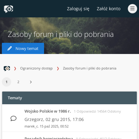
Zaloguj się
Załóż konto
Zasoby forum i pliki do pobrania
Nowy temat
Ograniczony dostęp
Zasoby forum i pliki do pobrania
1
2
Tematy
Wojsko Polskie w 1986 r.
1 Odpowiedzi 14564 Odsłony
Grzegorz,
02 gru 2015, 17:06
marek_c.
15 paź 2025, 00:52
Poradnik bezpieczeństwa
0 Odpowiedzi 4517 Odsłony