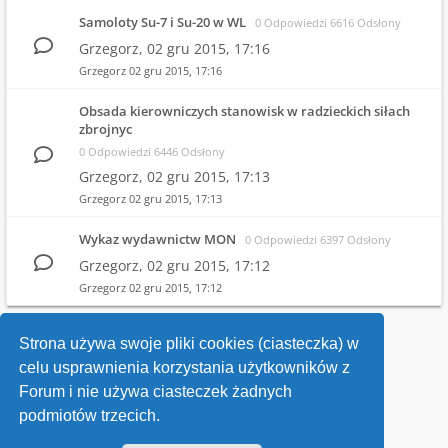
Samoloty Su-7 i Su-20 w WL
0 Odpowiedzi 6616 Odsłony
Grzegorz,
02 gru 2015, 17:16
Grzegorz
02 gru 2015, 17:16
Obsada kierowniczych stanowisk w radzieckich siłach
zbrojnyc
0 Odpowiedzi 6446 Odsłony
Grzegorz,
02 gru 2015, 17:13
Grzegorz
02 gru 2015, 17:13
Wykaz wydawnictw MON
0 Odpowiedzi 6397 Odsłony
Grzegorz,
02 gru 2015, 17:12
Grzegorz
02 gru 2015, 17:12
1
2
Strona używa swoje pliki cookies (ciasteczka) w
celu usprawnienia korzystania użytkowników z
Wróć do wykazu forów
Forum i nie używa ciasteczek żadnych
podmiotów trzecich.
Kontakt