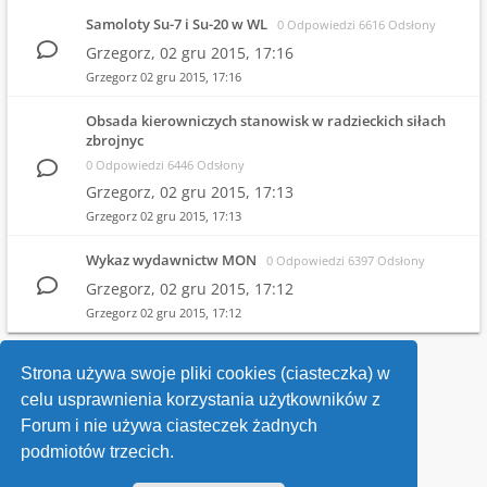
Samoloty Su-7 i Su-20 w WL
0 Odpowiedzi 6616 Odsłony
Grzegorz,
02 gru 2015, 17:16
Grzegorz
02 gru 2015, 17:16
Obsada kierowniczych stanowisk w radzieckich siłach
zbrojnyc
0 Odpowiedzi 6446 Odsłony
Grzegorz,
02 gru 2015, 17:13
Grzegorz
02 gru 2015, 17:13
Wykaz wydawnictw MON
0 Odpowiedzi 6397 Odsłony
Grzegorz,
02 gru 2015, 17:12
Grzegorz
02 gru 2015, 17:12
1
2
Strona używa swoje pliki cookies (ciasteczka) w
celu usprawnienia korzystania użytkowników z
Wróć do wykazu forów
Forum i nie używa ciasteczek żadnych
podmiotów trzecich.
Kontakt