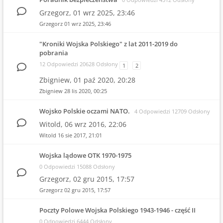
Grzegorz,
01 wrz 2025, 23:46
Grzegorz
01 wrz 2025, 23:46
"Kroniki Wojska Polskiego" z lat 2011-2019 do
pobrania
12 Odpowiedzi 20628 Odsłony
1
2
Zbigniew,
01 paź 2020, 20:28
Zbigniew
28 lis 2020, 00:25
Wojsko Polskie oczami NATO.
4 Odpowiedzi 12709 Odsłony
Witold,
06 wrz 2016, 22:06
Witold
16 sie 2017, 21:01
Wojska lądowe OTK 1970-1975
0 Odpowiedzi 15088 Odsłony
Grzegorz,
02 gru 2015, 17:57
Grzegorz
02 gru 2015, 17:57
Poczty Polowe Wojska Polskiego 1943-1946 - część II
0 Odpowiedzi 6444 Odsłony