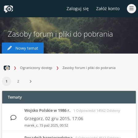
Zaloguj się
Załóż konto
Zasoby forum i pliki do pobrania
Nowy temat
Ograniczony dostęp
Zasoby forum i pliki do pobrania
1
2
Tematy
Wojsko Polskie w 1986 r.
1 Odpowiedzi 14562 Odsłony
Grzegorz,
02 gru 2015, 17:06
marek_c.
15 paź 2025, 00:52
Poradnik bezpieczeństwa
0 Odpowiedzi 4512 Odsłony