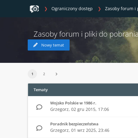
Ograniczony dostęp
Zasoby forum i 
Zasoby forum i pliki do pobrani
Nowy temat
1
2
Tematy
Wojsko Polskie w 1986 r.
Grzegorz,
02 gru 2015, 17:06
Poradnik bezpieczeństwa
Grzegorz,
01 wrz 2025, 23:46