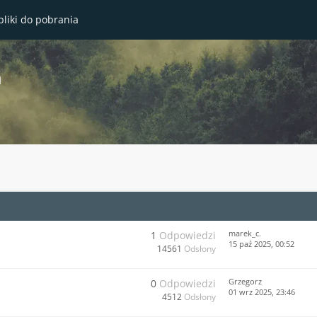
pliki do pobrania
a
marek_c.
1
Odpowiedzi
15 paź 2025, 00:52
14561
Odsłony
Grzegorz
0
Odpowiedzi
01 wrz 2025, 23:46
4512
Odsłony