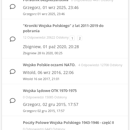
Grzegorz,
01 wrz 2025, 23:46
Grzegorz
01 wrz 2025, 23:46
"Kroniki Wojska Polskiego" z lat 2011-2019 do
pobrania
12 Odpowiedzi 20622 Odsłony
1
2
Zbigniew,
01 paź 2020, 20:28
Zbigniew
28 lis 2020, 00:25
Wojsko Polskie oczami NATO.
4 Odpowiedzi 12708 Odsłony
Witold,
06 wrz 2016, 22:06
Witold
16 sie 2017, 21:01
Wojska lądowe OTK 1970-1975
0 Odpowiedzi 15085 Odsłony
Grzegorz,
02 gru 2015, 17:57
Grzegorz
02 gru 2015, 17:57
Poczty Polowe Wojska Polskiego 1943-1946 - część II
0 Odpowiedzi 6443 Odsłony