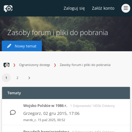
Zaloguj się
Załóż konto
Zasoby forum i pliki do pobrania
Nowy temat
Ograniczony dostęp
Zasoby forum i pliki do pobrania
1
2
Tematy
Wojsko Polskie w 1986 r.
1 Odpowiedzi 14556 Odsłony
Grzegorz,
02 gru 2015, 17:06
marek_c.
15 paź 2025, 00:52
Poradnik bezpieczeństwa
0 Odpowiedzi 4491 Odsłony