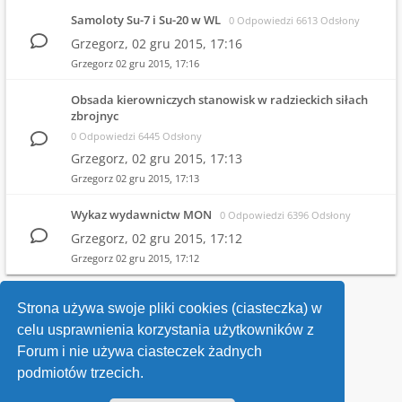
Samoloty Su-7 i Su-20 w WL
0 Odpowiedzi 6613 Odsłony
Grzegorz,
02 gru 2015, 17:16
Grzegorz
02 gru 2015, 17:16
Obsada kierowniczych stanowisk w radzieckich siłach
zbrojnyc
0 Odpowiedzi 6445 Odsłony
Grzegorz,
02 gru 2015, 17:13
Grzegorz
02 gru 2015, 17:13
Wykaz wydawnictw MON
0 Odpowiedzi 6396 Odsłony
Grzegorz,
02 gru 2015, 17:12
Grzegorz
02 gru 2015, 17:12
1
2
Strona używa swoje pliki cookies (ciasteczka) w
celu usprawnienia korzystania użytkowników z
Wróć do wykazu forów
Forum i nie używa ciasteczek żadnych
podmiotów trzecich.
Kontakt