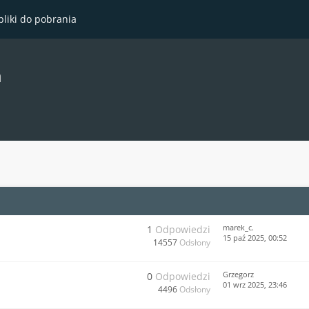
pliki do pobrania
a
marek_c.
1
Odpowiedzi
15 paź 2025, 00:52
14557
Odsłony
Grzegorz
0
Odpowiedzi
01 wrz 2025, 23:46
4496
Odsłony