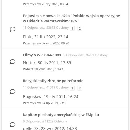
Przemysław
26 sty 2023, 08:54
Pojawiła się nowa książka "Polskie wojska operacyjne
w Układzie Warszawskim" IPN
15 Odpowiedzi 23613 Odsłony
1
2
Piotr,
31 lip 2022, 23:14
Przemysław
07 wrz 2022, 09:20
Filmy o WP 1944-1989
9 Odpowiedzi 26289 Odsłony
Norick,
30 lis 2011, 17:39
Robert
10 kwie 2020, 19:43
Rosyjskie siły zbrojne po reformie
14 Odpowiedzi 41319 Odsłony
1
2
Bogusław,
19 sty 2011, 16:24
Przemysław
14 lip 2019, 23:10
Kapitan piechoty amerykańskiej w EMpiku
0 Odpowiedzi 11229 Odsłony
pellet78,
28 wrz 2012, 14:33