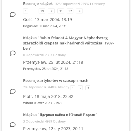
Recenzje książek
325 Odpowiedzi 279371 Odsłony
1
…
29
30
31
32
33
Gość,
13 mar 2004, 13:19
Bogusław
30 mar 2024, 20:31
Książka "Rubin-feladat A Magyar Néphadsereg
szárazföldi csapatainak hadrendi változásai 1987-
ben"
0 Odpowiedzi 2303 Odsłony
Przemysław,
25 lut 2024, 21:18
Przemysław
25 lut 2024, 21:18
Recenzje artykułów w czasopismach
20 Odpowiedzi 34400 Odsłony
1
2
3
Piotr,
18 maja 2018, 22:42
Witold
05 wrz 2023, 21:48
Książka "Ядерная война в Южной Европе"
3 Odpowiedzi 4989 Odsłony
Przemysław,
12 sty 2023, 20:11