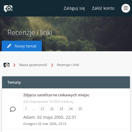
Zaloguj się
Załóż konto
Recenzje i linki
Nowy temat
Nasza społeczność
Recenzje i linki
Tematy
Zdjęcia satelitarne ciekawych miejsc
243 Odpowiedzi 167359 Odsłony
1
…
21
22
23
24
25
Adam,
02 maja 2005, 22:31
Grzegorz
02 mar 2026, 23:15