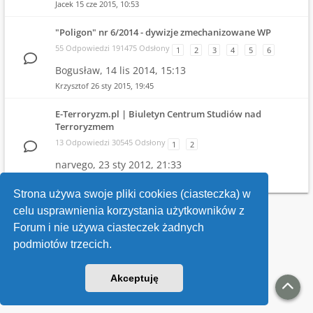
Jacek
15 cze 2015, 10:53
"Poligon" nr 6/2014 - dywizje zmechanizowane WP
55 Odpowiedzi 191475 Odsłony
1
2
3
4
5
6
Bogusław,
14 lis 2014, 15:13
Krzysztof
26 sty 2015, 19:45
E-Terroryzm.pl | Biuletyn Centrum Studiów nad
Terroryzmem
13 Odpowiedzi 30545 Odsłony
1
2
narvego,
23 sty 2012, 21:33
narvego
31 mar 2013, 11:39
Strona używa swoje pliki cookies (ciasteczka) w
celu usprawnienia korzystania użytkowników z
Wróć do wykazu forów
Forum i nie używa ciasteczek żadnych
podmiotów trzecich.
Kontakt
Akceptuję
v118
Powered by
phpBB
® Forum Software © phpBB Limited