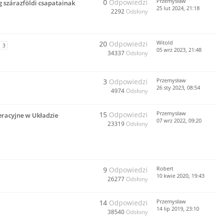
Przemysław
0
Odpowiedzi
 szárazföldi csapatainak
25 lut 2024, 21:18
2292
Odsłony
Witold
20
Odpowiedzi
3
05 wrz 2023, 21:48
34337
Odsłony
Przemysław
3
Odpowiedzi
26 sty 2023, 08:54
4974
Odsłony
Przemysław
15
Odpowiedzi
eracyjne w Układzie
07 wrz 2022, 09:20
23319
Odsłony
Robert
9
Odpowiedzi
10 kwie 2020, 19:43
26277
Odsłony
Przemysław
14
Odpowiedzi
14 lip 2019, 23:10
38540
Odsłony