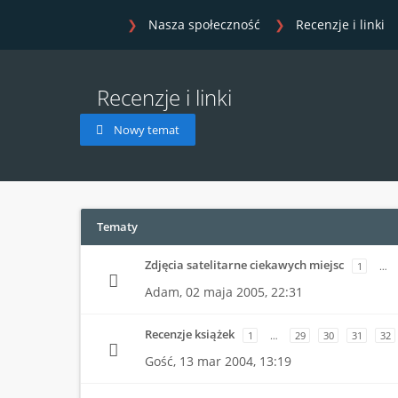
Nasza społeczność
Recenzje i linki
Recenzje i linki
Nowy temat
Tematy
Zdjęcia satelitarne ciekawych miejsc
1
…
Adam,
02 maja 2005, 22:31
Recenzje książek
1
…
29
30
31
32
Gość,
13 mar 2004, 13:19