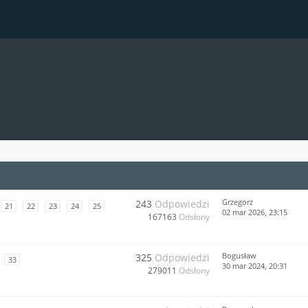
Grzegorz
243
Odpowiedzi
21
22
23
24
25
02 mar 2026, 23:15
167163
Odsłony
Bogusław
325
Odpowiedzi
33
30 mar 2024, 20:31
279011
Odsłony