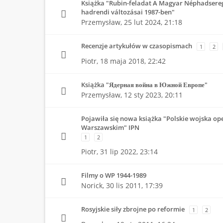
Książka "Rubin-feladat A Magyar Néphadsereg
hadrendi változásai 1987-ben"
Przemysław,
25 lut 2024, 21:18
Recenzje artykułów w czasopismach
1
2
Piotr,
18 maja 2018, 22:42
Książka "Ядерная война в Южной Европе"
Przemysław,
12 sty 2023, 20:11
Pojawiła się nowa książka "Polskie wojska op
Warszawskim" IPN
1
2
Piotr,
31 lip 2022, 23:14
Filmy o WP 1944-1989
Norick,
30 lis 2011, 17:39
Rosyjskie siły zbrojne po reformie
1
2