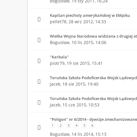
Bogusław,
19 sty 2011, 16:24
Kapitan piechoty amerykańskiej w EMpiku
pellet78,
28 wrz 2012, 14:33
Wielka Wojna Narodowa widziana z drugiej s
Bogusław,
10 lis 2015, 14:06
"Karbala"
piotr79,
19 sie 2015, 15:41
Toruńska Szkoła Podoficerska Wojsk Lądowych 
Jacek,
18 sie 2015, 19:40
Toruńska Szkoła Podoficerska Wojsk Lądowyc
Jacek,
15 cze 2015, 10:53
"Poligon" nr 6/2014 - dywizje zmechanizowan
1
2
3
4
5
6
Bogusław,
14 lis 2014, 15:13