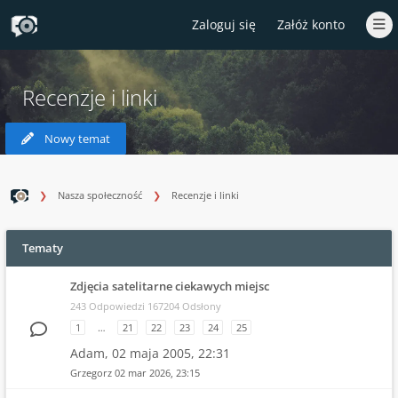
Zaloguj się
Załóż konto
Recenzje i linki
Nowy temat
Nasza społeczność
Recenzje i linki
Tematy
Zdjęcia satelitarne ciekawych miejsc
243 Odpowiedzi 167204 Odsłony
1
…
21
22
23
24
25
Adam,
02 maja 2005, 22:31
Grzegorz
02 mar 2026, 23:15