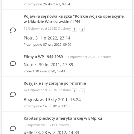
Przemysław
26 sty 2023, 08:54
Pojawiła się nowa książka "Polskie wojska operacyjne
w Układzie Warszawskim" IPN
15 Odpowiedzi 23342 Odsłony
1
2
Piotr,
31 lip 2022, 23:14
Przemysław
07 wrz 2022, 09:20
Filmy o WP 1944-1989
9 Odpowiedzi 26281 Odsłony
Norick,
30 lis 2011, 17:39
Robert
10 kwie 2020, 19:43
Rosyjskie siły zbrojne po reformie
14 Odpowiedzi 38576 Odsłony
1
2
Bogusław,
19 sty 2011, 16:24
Przemysław
14 lip 2019, 23:10
Kapitan piechoty amerykańskiej w EMpiku
0 Odpowiedzi 11219 Odsłony
pellet78,
28 wrz 2012, 14:33