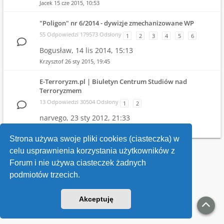
Jacek
15 cze 2015, 10:53
"Poligon" nr 6/2014 - dywizje zmechanizowane WP
55 Odpowiedzi 179573 Odsłony
1
2
3
4
5
6
Bogusław,
14 lis 2014, 15:13
Krzysztof
26 sty 2015, 19:45
E-Terroryzm.pl | Biuletyn Centrum Studiów nad
Terroryzmem
13 Odpowiedzi 30504 Odsłony
1
2
narvego,
23 sty 2012, 21:33
narvego
31 mar 2013, 11:39
Strona używa swoje pliki cookies (ciasteczka) w
celu usprawnienia korzystania użytkowników z
Wróć do wykazu forów
Forum i nie używa ciasteczek żadnych
podmiotów trzecich.
Kontakt
Akceptuję
v118
Powered by
phpBB
® Forum Software © phpBB Limited