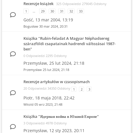
Recenzje książek
325 Odpowiedzi 279045 Odsłony
1
…
29
30
31
32
33
Gość,
13 mar 2004, 13:19
Bogusław
30 mar 2024, 20:31
Książka "Rubin-feladat A Magyar Néphadsereg
szárazföldi csapatainak hadrendi változásai 1987-
ben"
0 Odpowiedzi 2295 Odsłony
Przemysław,
25 lut 2024, 21:18
Przemysław
25 lut 2024, 21:18
Recenzje artykułów w czasopismach
20 Odpowiedzi 34350 Odsłony
1
2
3
Piotr,
18 maja 2018, 22:42
Witold
05 wrz 2023, 21:48
Książka "Ядерная война в Южной Европе"
3 Odpowiedzi 4978 Odsłony
Przemysław,
12 sty 2023, 20:11