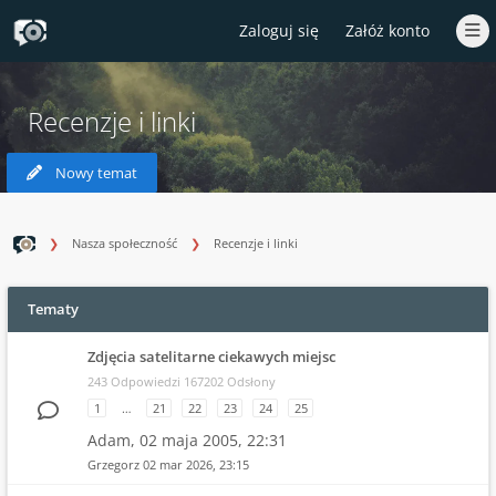
Zaloguj się
Załóż konto
Recenzje i linki
Nowy temat
Nasza społeczność
Recenzje i linki
Tematy
Zdjęcia satelitarne ciekawych miejsc
243 Odpowiedzi 167202 Odsłony
1
…
21
22
23
24
25
Adam,
02 maja 2005, 22:31
Grzegorz
02 mar 2026, 23:15