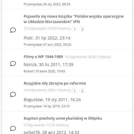
Przemysław
26 sty 2023, 08:54
Pojawiła się nowa książka "Polskie wojska operacyjne
w Układzie Warszawskim" IPN
15 Odpowiedzi 23339 Odsłony
1
2
Piotr,
31 lip 2022, 23:14
Przemysław
07 wrz 2022, 09:20
Filmy o WP 1944-1989
9 Odpowiedzi 26281 Odsłony
Norick,
30 lis 2011, 17:39
Robert
10 kwie 2020, 19:43
Rosyjskie siły zbrojne po reformie
14 Odpowiedzi 38551 Odsłony
1
2
Bogusław,
19 sty 2011, 16:24
Przemysław
14 lip 2019, 23:10
Kapitan piechoty amerykańskiej w EMpiku
0 Odpowiedzi 11219 Odsłony
pellet78,
28 wrz 2012, 14:33