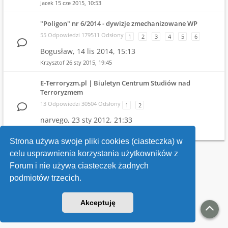
Jacek
15 cze 2015, 10:53
"Poligon" nr 6/2014 - dywizje zmechanizowane WP
55 Odpowiedzi 179511 Odsłony
1
2
3
4
5
6
Bogusław,
14 lis 2014, 15:13
Krzysztof
26 sty 2015, 19:45
E-Terroryzm.pl | Biuletyn Centrum Studiów nad
Terroryzmem
13 Odpowiedzi 30504 Odsłony
1
2
narvego,
23 sty 2012, 21:33
narvego
31 mar 2013, 11:39
Strona używa swoje pliki cookies (ciasteczka) w
celu usprawnienia korzystania użytkowników z
Wróć do wykazu forów
Forum i nie używa ciasteczek żadnych
podmiotów trzecich.
Kontakt
Akceptuję
v118
Powered by
phpBB
® Forum Software © phpBB Limited