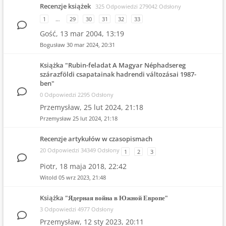
Recenzje książek
325 Odpowiedzi 279042 Odsłony
1
…
29
30
31
32
33
Gość,
13 mar 2004, 13:19
Bogusław
30 mar 2024, 20:31
Książka "Rubin-feladat A Magyar Néphadsereg
szárazföldi csapatainak hadrendi változásai 1987-
ben"
0 Odpowiedzi 2295 Odsłony
Przemysław,
25 lut 2024, 21:18
Przemysław
25 lut 2024, 21:18
Recenzje artykułów w czasopismach
20 Odpowiedzi 34349 Odsłony
1
2
3
Piotr,
18 maja 2018, 22:42
Witold
05 wrz 2023, 21:48
Książka "Ядерная война в Южной Европе"
3 Odpowiedzi 4977 Odsłony
Przemysław,
12 sty 2023, 20:11