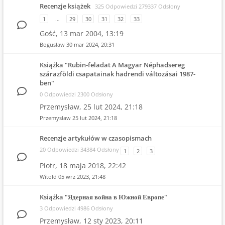
Recenzje książek
325 Odpowiedzi 279337 Odsłony
1
…
29
30
31
32
33
Gość,
13 mar 2004, 13:19
Bogusław
30 mar 2024, 20:31
Książka "Rubin-feladat A Magyar Néphadsereg
szárazföldi csapatainak hadrendi változásai 1987-
ben"
0 Odpowiedzi 2300 Odsłony
Przemysław,
25 lut 2024, 21:18
Przemysław
25 lut 2024, 21:18
Recenzje artykułów w czasopismach
20 Odpowiedzi 34384 Odsłony
1
2
3
Piotr,
18 maja 2018, 22:42
Witold
05 wrz 2023, 21:48
Książka "Ядерная война в Южной Европе"
3 Odpowiedzi 4986 Odsłony
Przemysław,
12 sty 2023, 20:11