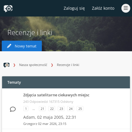
Zaloguj się
Załóż konto
Recenzje i linki
Nowy temat
Nasza społeczność
Recenzje i linki
Tematy
Zdjęcia satelitarne ciekawych miejsc
243 Odpowiedzi 167315 Odsłony
1
…
21
22
23
24
25
Adam,
02 maja 2005, 22:31
Grzegorz
02 mar 2026, 23:15