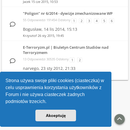
Jacek
15 cze 2015, 10:53
"Poligon" nr 6/2014 - dywizje zmechanizowane WP
55 Odpowiedzi 191454 Odsłony
1
2
3
4
5
6
Bogusław,
14 lis 2014, 15:13
Krzysztof
26 sty 2015, 19:45
E-Terroryzm.pl | Biuletyn Centrum Studiów nad
Terroryzmem
13 Odpowiedzi 30535 Odsłony
1
2
narvego,
23 sty 2012, 21:33
narvego
31 mar 2013, 11:39
Strona używa swoje pliki cookies (ciasteczka) w
celu usprawnienia korzystania użytkowników z
Wróć do wykazu forów
Forum i nie używa ciasteczek żadnych
podmiotów trzecich.
Kontakt
Akceptuję
v118
Powered by
phpBB
® Forum Software © phpBB Limited