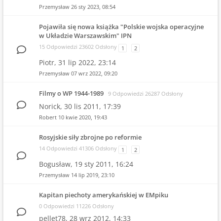
Przemysław
26 sty 2023, 08:54
Pojawiła się nowa książka "Polskie wojska operacyjne
w Układzie Warszawskim" IPN
15 Odpowiedzi 23602 Odsłony
1
2
Piotr,
31 lip 2022, 23:14
Przemysław
07 wrz 2022, 09:20
Filmy o WP 1944-1989
9 Odpowiedzi 26287 Odsłony
Norick,
30 lis 2011, 17:39
Robert
10 kwie 2020, 19:43
Rosyjskie siły zbrojne po reformie
14 Odpowiedzi 41306 Odsłony
1
2
Bogusław,
19 sty 2011, 16:24
Przemysław
14 lip 2019, 23:10
Kapitan piechoty amerykańskiej w EMpiku
0 Odpowiedzi 11226 Odsłony
pellet78,
28 wrz 2012, 14:33