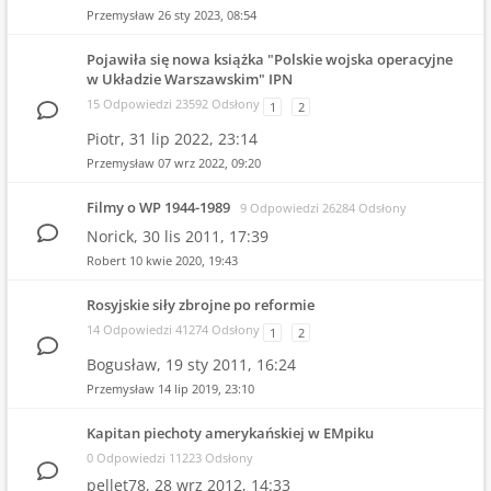
Przemysław
26 sty 2023, 08:54
Pojawiła się nowa książka "Polskie wojska operacyjne
w Układzie Warszawskim" IPN
15 Odpowiedzi 23592 Odsłony
1
2
Piotr,
31 lip 2022, 23:14
Przemysław
07 wrz 2022, 09:20
Filmy o WP 1944-1989
9 Odpowiedzi 26284 Odsłony
Norick,
30 lis 2011, 17:39
Robert
10 kwie 2020, 19:43
Rosyjskie siły zbrojne po reformie
14 Odpowiedzi 41274 Odsłony
1
2
Bogusław,
19 sty 2011, 16:24
Przemysław
14 lip 2019, 23:10
Kapitan piechoty amerykańskiej w EMpiku
0 Odpowiedzi 11223 Odsłony
pellet78,
28 wrz 2012, 14:33