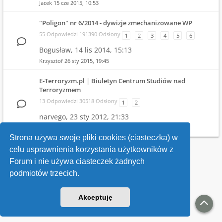
Jacek
15 cze 2015, 10:53
"Poligon" nr 6/2014 - dywizje zmechanizowane WP
55 Odpowiedzi 191390 Odsłony
1
2
3
4
5
6
Bogusław,
14 lis 2014, 15:13
Krzysztof
26 sty 2015, 19:45
E-Terroryzm.pl | Biuletyn Centrum Studiów nad
Terroryzmem
13 Odpowiedzi 30518 Odsłony
1
2
narvego,
23 sty 2012, 21:33
narvego
31 mar 2013, 11:39
Strona używa swoje pliki cookies (ciasteczka) w
celu usprawnienia korzystania użytkowników z
Wróć do wykazu forów
Forum i nie używa ciasteczek żadnych
podmiotów trzecich.
Kontakt
Akceptuję
v118
Powered by
phpBB
® Forum Software © phpBB Limited