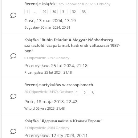
Recenzje książek
325 Odpowiedzi 279295 Odsłony
1
…
29
30
31
32
33
Gość,
13 mar 2004, 13:19
Bogusław
30 mar 2024, 20:31
Książka "Rubin-feladat A Magyar Néphadsereg
szárazföldi csapatainak hadrendi változásai 1987-
ben"
0 Odpowiedzi 2297 Odsłony
Przemysław,
25 lut 2024, 21:18
Przemysław
25 lut 2024, 21:18
Recenzje artykułów w czasopismach
20 Odpowiedzi 34374 Odsłony
1
2
3
Piotr,
18 maja 2018, 22:42
Witold
05 wrz 2023, 21:48
Książka "Ядерная война в Южной Европе"
3 Odpowiedzi 4984 Odsłony
Przemysław,
12 sty 2023, 20:11