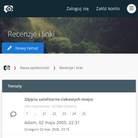
Zaloguj się
Załóż konto
Recenzje i linki
Nowy temat
Nasza społeczność
Recenzje i linki
Tematy
Zdjęcia satelitarne ciekawych miejsc
243 Odpowiedzi 167286 Odsłony
1
…
21
22
23
24
25
Adam,
02 maja 2005, 22:31
Grzegorz
02 mar 2026, 23:15