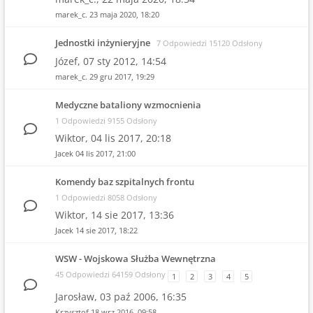
marek_c.
23 maja 2020, 18:20
Jednostki inżynieryjne
7 Odpowiedzi 15120 Odsłony
Józef,
07 sty 2012, 14:54
marek_c.
29 gru 2017, 19:29
Medyczne bataliony wzmocnienia
1 Odpowiedzi 9155 Odsłony
Wiktor,
04 lis 2017, 20:18
Jacek
04 lis 2017, 21:00
Komendy baz szpitalnych frontu
1 Odpowiedzi 8058 Odsłony
Wiktor,
14 sie 2017, 13:36
Jacek
14 sie 2017, 18:22
WSW - Wojskowa Służba Wewnętrzna
45 Odpowiedzi 64159 Odsłony
1
2
3
4
5
Jarosław,
03 paź 2006, 16:35
Krzysztof
18 wrz 2016, 09:58