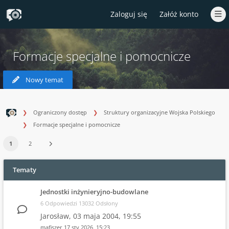
Zaloguj się
Załóż konto
Formacje specjalne i pomocnicze
Nowy temat
Ograniczony dostęp
Struktury organizacyjne Wojska Polskiego
Formacje specjalne i pomocnicze
1
2
Tematy
Jednostki inżynieryjno-budowlane
6 Odpowiedzi 13032 Odsłony
Jarosław,
03 maja 2004, 19:55
mafiszer
17 sty 2026, 15:23