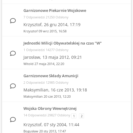
Garnizonowe Piekarnie Wojskowe
7 Odpowiedzi 21250 Odsłony
Krzysztof,
26 gru 2014, 17:19
Krzysztof
09 wrz 2015, 16:58
Jednostki Milicji Obywatelskiej na czas "W"
1 Odpowiedzi 14277 Odsłony
Jarosław,
13 maja 2012, 09:21
Witold
27 maja 2014, 22:20
Garnizonowe Składy Amunicji
2 Odpowiedzi 12985 Odsłony
Maksymilian,
16 cze 2013, 19:18
Maksymilian
20 cze 2013, 12:20
Wojska Obrony Wewnętrznej
14 Odpowiedzi 29827 Odsłony
1
2
Krzysztof,
07 sty 2004, 11:44
Bogusław
20 sty 2013, 17:47