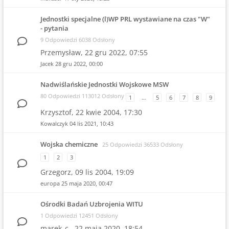
Jednostki specjalne (l)WP PRL wystawiane na czas "W"
- pytania
9 Odpowiedzi 6038 Odsłony
Przemysław,
22 gru 2022, 07:55
Jacek
28 gru 2022, 00:00
Nadwiślańskie Jednostki Wojskowe MSW
80 Odpowiedzi 113012 Odsłony
1
…
5
6
7
8
9
Krzysztof,
22 kwie 2004, 17:30
Kowalczyk
04 lis 2021, 10:43
Wojska chemiczne
25 Odpowiedzi 36533 Odsłony
1
2
3
Grzegorz,
09 lis 2004, 19:09
europa
25 maja 2020, 00:47
Ośrodki Badań Uzbrojenia WITU
1 Odpowiedzi 12451 Odsłony
marek_c.,
22 maja 2020, 18:54