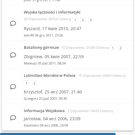
Wojska łączności i informatyki
28 Odpowiedzi 38704 Odsłony
1
2
3
Ryszard,
17 kwie 2010, 20:47
sten40
06 gru 2011, 23:26
Bataliony górnicze
10 Odpowiedzi 31058 Odsłony
1
2
Zbigniew,
05 kwie 2007, 22:59
Mateusz
05 paź 2011, 08:54
Lotnictwo Morskie w Polsce
15 Odpowiedzi 30899 Odsłony
1
2
Krzysztof,
25 wrz 2007, 21:40
Grzegorz
23 paź 2007, 09:30
Informacja Wojskowa
5 Odpowiedzi 14633 Odsłony
Jarosław,
04 wrz 2006, 23:09
Kazimierz
04 wrz 2006, 23:09