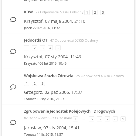
KBW
27 Odpowiedzi 53048 Odsłony
1
2
3
Krzysztof,
07 maja 2004, 21:10
Jacek
22 lut 2016, 11:32
Jednostki OT
47 Odpowiedzi 60955 Odsłony
1
2
3
4
5
Krzysztof,
07 sty 2004, 11:46
Krzysztof
06 lut 2016, 10:45
Wojskowa Służba Zdrowia
25 Odpowiedzi 49430 Odsłony
1
2
3
Grzegorz,
02 paź 2006, 17:37
Tomasz
13 sty 2016, 21:53
Zgrupowanie Jednostek Kolejowych i Drogowych
82 Odpowiedzi 95233 Odsłony
1
…
5
6
7
8
9
Jarosław,
07 sty 2004, 15:41
Tomasz
14 lis 2015, 18:57