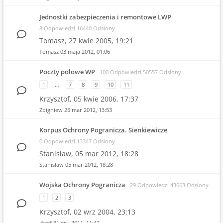
Jednostki zabezpieczenia i remontowe LWP
8 Odpowiedzi 16440 Odsłony
Tomasz,
27 kwie 2005, 19:21
Tomasz
03 maja 2012, 01:06
Poczty polowe WP
100 Odpowiedzi 50557 Odsłony
1
…
7
8
9
10
11
Krzysztof,
05 kwie 2006, 17:37
Zbigniew
25 mar 2012, 13:53
Korpus Ochrony Pogranicza. Sienkiewicze
0 Odpowiedzi 13347 Odsłony
Stanisław,
05 mar 2012, 18:28
Stanisław
05 mar 2012, 18:28
Wojska Ochrony Pogranicza
29 Odpowiedzi 43663 Odsłony
1
2
3
Krzysztof,
02 wrz 2004, 23:13
Józef
31 gru 2011, 11:42