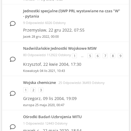
Jednostki specjalne (l)WP PRL wystawiane na czas "W"
- pytania
9 Odpowiedzi 6026 Odsłony
Przemysław,
22 gru 2022, 07:55
Jacek
28 gru 2022, 00:00
Nadwiślańskie Jednostki Wojskowe MSW
80 Odpowiedzi 112922 Odsłony
1
…
5
6
7
8
9
Krzysztof,
22 kwie 2004, 17:30
Kowalczyk
04 lis 2021, 10:43
Wojska chemiczne
25 Odpowiedzi 36493 Odsłony
1
2
3
Grzegorz,
09 lis 2004, 19:09
europa
25 maja 2020, 00:47
Ośrodki Badań Uzbrojenia WITU
1 Odpowiedzi 12443 Odsłony
marek_c.,
22 maja 2020, 18:54