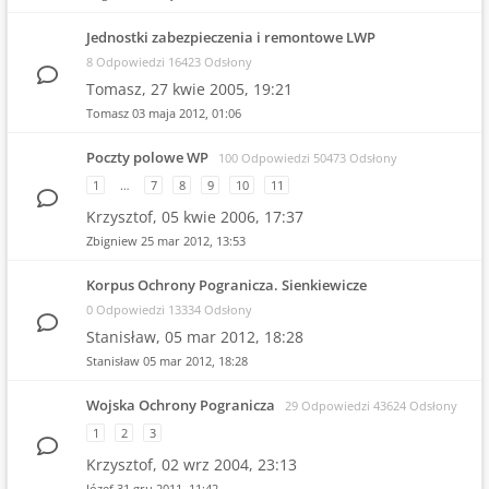
Jednostki zabezpieczenia i remontowe LWP
8 Odpowiedzi 16423 Odsłony
Tomasz,
27 kwie 2005, 19:21
Tomasz
03 maja 2012, 01:06
Poczty polowe WP
100 Odpowiedzi 50473 Odsłony
1
…
7
8
9
10
11
Krzysztof,
05 kwie 2006, 17:37
Zbigniew
25 mar 2012, 13:53
Korpus Ochrony Pogranicza. Sienkiewicze
0 Odpowiedzi 13334 Odsłony
Stanisław,
05 mar 2012, 18:28
Stanisław
05 mar 2012, 18:28
Wojska Ochrony Pogranicza
29 Odpowiedzi 43624 Odsłony
1
2
3
Krzysztof,
02 wrz 2004, 23:13
Józef
31 gru 2011, 11:42