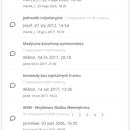
marek_c.
23 maja 2020, 18:20
Jednostki inżynieryjne
7 Odpowiedzi 15108 Odsłony
Józef,
07 sty 2012, 14:54
marek_c.
29 gru 2017, 19:29
Medyczne bataliony wzmocnienia
1 Odpowiedzi 9140 Odsłony
Wiktor,
04 lis 2017, 20:18
Jacek
04 lis 2017, 21:00
Komendy baz szpitalnych frontu
1 Odpowiedzi 8047 Odsłony
Wiktor,
14 sie 2017, 13:36
Jacek
14 sie 2017, 18:22
WSW - Wojskowa Służba Wewnętrzna
45 Odpowiedzi 64098 Odsłony
1
2
3
4
5
Jarosław,
03 paź 2006, 16:35
Krzysztof
18 wrz 2016, 09:58