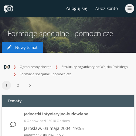
Zaloguj się
Załóż konto
Formacje specjalne i pomocnicze
Nowy temat
Ograniczony dostęp
Struktury organizacyjne Wojska Polskiego
Formacje specjalne i pomocnicze
1
2
Tematy
Jednostki inżynieryjno-budowlane
6 Odpowiedzi 13010 Odsłony
Jarosław,
03 maja 2004, 19:55
mafiszer
17 sty 2026, 15:23