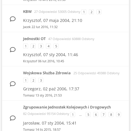
KBW
27 Odpowiedzi 53005 Odsłony
1
2
3
Krzysztof,
07 maja 2004, 21:10
Jacek
22 lut 2016, 11:32
Jednostki OT
47 Odpowiedzi 60888 Odsłony
1
2
3
4
5
Krzysztof,
07 sty 2004, 11:46
Krzysztof
06 lut 2016, 10:45
Wojskowa Służba Zdrowia
25 Odpowiedzi 49388 Odsłony
1
2
3
Grzegorz,
02 paź 2006, 17:37
Tomasz
13 sty 2016, 21:53
Zgrupowanie Jednostek Kolejowych i Drogowych
82 Odpowiedzi 95154 Odsłony
1
…
5
6
7
8
9
Jarosław,
07 sty 2004, 15:41
Tomasz
14 lis 2015, 18:57