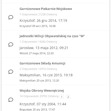
Garnizonowe Piekarnie Wojskowe
7 Odpowiedzi 21238 Odsłony
Krzysztof,
26 gru 2014, 17:19
Krzysztof
09 wrz 2015, 16:58
Jednostki Milicji Obywatelskiej na czas "W"
1 Odpowiedzi 14266 Odsłony
Jarosław,
13 maja 2012, 09:21
Witold
27 maja 2014, 22:20
Garnizonowe Składy Amunicji
2 Odpowiedzi 12974 Odsłony
Maksymilian,
16 cze 2013, 19:18
Maksymilian
20 cze 2013, 12:20
Wojska Obrony Wewnętrznej
14 Odpowiedzi 29792 Odsłony
1
2
Krzysztof,
07 sty 2004, 11:44
Bogusław
20 sty 2013, 17:47