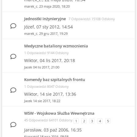
marek_c.
23 maja 2020, 18:20
Jednostki inżynieryjne
7 Odpowiedzi 15108 Odsłony
Józef,
07 sty 2012, 14:54
marek_c.
29 gru 2017, 19:29
Medyczne bataliony wzmocnienia
1 Odpowiedzi 9144 Odsłony
Wiktor,
04 lis 2017, 20:18
Jacek
04 lis 2017, 21:00
Komendy baz szpitalnych frontu
1 Odpowiedzi 8047 Odsłony
Wiktor,
14 sie 2017, 13:36
Jacek
14 sie 2017, 18:22
WSW - Wojskowa Służba Wewnętrzna
45 Odpowiedzi 64101 Odsłony
1
2
3
4
5
Jarosław,
03 paź 2006, 16:35
Krzysztof
18 wrz 2016, 09:58