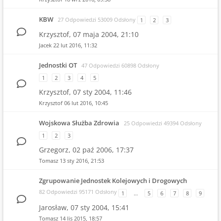
KBW
27 Odpowiedzi 53009 Odsłony
1
2
3
Krzysztof,
07 maja 2004, 21:10
Jacek
22 lut 2016, 11:32
Jednostki OT
47 Odpowiedzi 60898 Odsłony
1
2
3
4
5
Krzysztof,
07 sty 2004, 11:46
Krzysztof
06 lut 2016, 10:45
Wojskowa Służba Zdrowia
25 Odpowiedzi 49394 Odsłony
1
2
3
Grzegorz,
02 paź 2006, 17:37
Tomasz
13 sty 2016, 21:53
Zgrupowanie Jednostek Kolejowych i Drogowych
82 Odpowiedzi 95171 Odsłony
1
…
5
6
7
8
9
Jarosław,
07 sty 2004, 15:41
Tomasz
14 lis 2015, 18:57