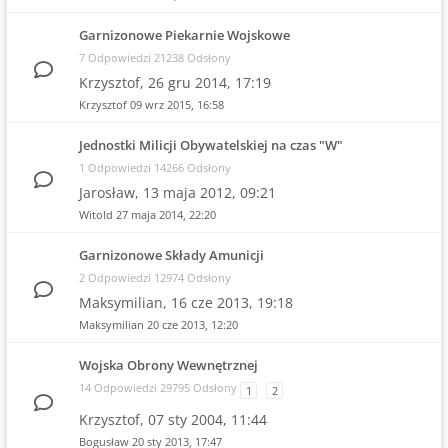
Garnizonowe Piekarnie Wojskowe
7 Odpowiedzi 21238 Odsłony
Krzysztof,
26 gru 2014, 17:19
Krzysztof
09 wrz 2015, 16:58
Jednostki Milicji Obywatelskiej na czas "W"
1 Odpowiedzi 14266 Odsłony
Jarosław,
13 maja 2012, 09:21
Witold
27 maja 2014, 22:20
Garnizonowe Składy Amunicji
2 Odpowiedzi 12974 Odsłony
Maksymilian,
16 cze 2013, 19:18
Maksymilian
20 cze 2013, 12:20
Wojska Obrony Wewnętrznej
14 Odpowiedzi 29795 Odsłony
1
2
Krzysztof,
07 sty 2004, 11:44
Bogusław
20 sty 2013, 17:47