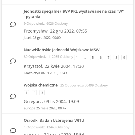
Jednostki specjalne (l)WP PRL wystawiane na czas "W"
- pytania
9 Odpowiedzi 6026 Odsłony
Przemysław,
22 gru 2022, 07:55
Jacek
28 gru 2022, 00:00
Nadwiślańskie Jednostki Wojskowe MSW
80 Odpowiedzi 112935 Odsłony
1
…
5
6
7
8
9
Krzysztof,
22 kwie 2004, 17:30
Kowalczyk
04 lis 2021, 10:43
Wojska chemiczne
25 Odpowiedzi 36499 Odsłony
1
2
3
Grzegorz,
09 lis 2004, 19:09
europa
25 maja 2020, 00:47
Ośrodki Badań Uzbrojenia WITU
1 Odpowiedzi 12443 Odsłony
marek_c.,
22 maja 2020, 18:54