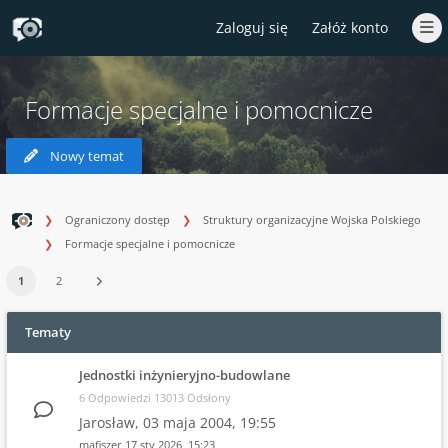
Zaloguj się
Załóż konto
Formacje specjalne i pomocnicze
Nowy temat
Ograniczony dostęp
Struktury organizacyjne Wojska Polskiego
Formacje specjalne i pomocnicze
1
2
Tematy
Jednostki inżynieryjno-budowlane
6 Odpowiedzi 13013 Odsłony
Jarosław,
03 maja 2004, 19:55
mafiszer
17 sty 2026, 15:23