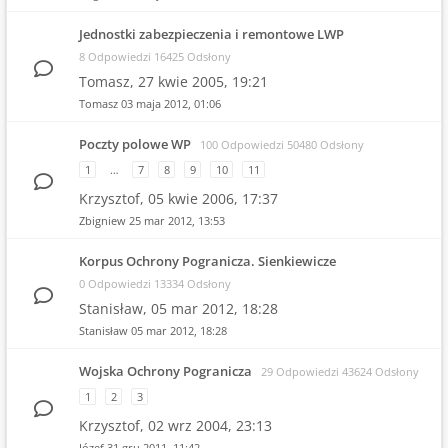
Jednostki zabezpieczenia i remontowe LWP
8 Odpowiedzi 16425 Odsłony
Tomasz,
27 kwie 2005, 19:21
Tomasz
03 maja 2012, 01:06
Poczty polowe WP
100 Odpowiedzi 50480 Odsłony
1
…
7
8
9
10
11
Krzysztof,
05 kwie 2006, 17:37
Zbigniew
25 mar 2012, 13:53
Korpus Ochrony Pogranicza. Sienkiewicze
0 Odpowiedzi 13334 Odsłony
Stanisław,
05 mar 2012, 18:28
Stanisław
05 mar 2012, 18:28
Wojska Ochrony Pogranicza
29 Odpowiedzi 43624 Odsłony
1
2
3
Krzysztof,
02 wrz 2004, 23:13
Józef
31 gru 2011, 11:42