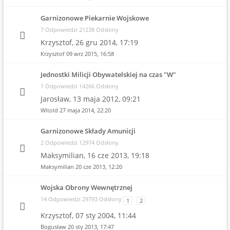
Garnizonowe Piekarnie Wojskowe
7 Odpowiedzi 21238 Odsłony
Krzysztof,
26 gru 2014, 17:19
Krzysztof
09 wrz 2015, 16:58
Jednostki Milicji Obywatelskiej na czas "W"
1 Odpowiedzi 14266 Odsłony
Jarosław,
13 maja 2012, 09:21
Witold
27 maja 2014, 22:20
Garnizonowe Składy Amunicji
2 Odpowiedzi 12974 Odsłony
Maksymilian,
16 cze 2013, 19:18
Maksymilian
20 cze 2013, 12:20
Wojska Obrony Wewnętrznej
14 Odpowiedzi 29793 Odsłony
1
2
Krzysztof,
07 sty 2004, 11:44
Bogusław
20 sty 2013, 17:47