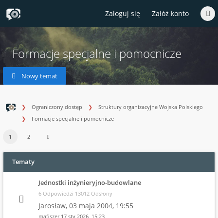
Zaloguj się
Załóż konto
Formacje specjalne i pomocnicze
Nowy temat
Ograniczony dostęp
Struktury organizacyjne Wojska Polskiego
Formacje specjalne i pomocnicze
1
2
Tematy
Jednostki inżynieryjno-budowlane
6 Odpowiedzi 13012 Odsłony
Jarosław,
03 maja 2004, 19:55
mafiszer
17 sty 2026, 15:23