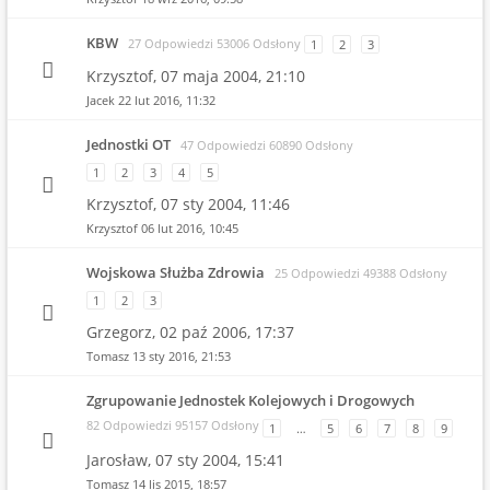
KBW
27 Odpowiedzi 53006 Odsłony
1
2
3
Krzysztof,
07 maja 2004, 21:10
Jacek
22 lut 2016, 11:32
Jednostki OT
47 Odpowiedzi 60890 Odsłony
1
2
3
4
5
Krzysztof,
07 sty 2004, 11:46
Krzysztof
06 lut 2016, 10:45
Wojskowa Służba Zdrowia
25 Odpowiedzi 49388 Odsłony
1
2
3
Grzegorz,
02 paź 2006, 17:37
Tomasz
13 sty 2016, 21:53
Zgrupowanie Jednostek Kolejowych i Drogowych
82 Odpowiedzi 95157 Odsłony
1
…
5
6
7
8
9
Jarosław,
07 sty 2004, 15:41
Tomasz
14 lis 2015, 18:57