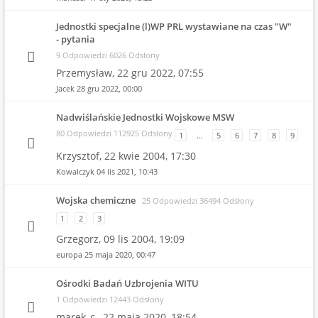
Jednostki specjalne (l)WP PRL wystawiane na czas "W"
- pytania
9 Odpowiedzi 6026 Odsłony
Przemysław,
22 gru 2022, 07:55
Jacek
28 gru 2022, 00:00
Nadwiślańskie Jednostki Wojskowe MSW
80 Odpowiedzi 112925 Odsłony
1
…
5
6
7
8
9
Krzysztof,
22 kwie 2004, 17:30
Kowalczyk
04 lis 2021, 10:43
Wojska chemiczne
25 Odpowiedzi 36494 Odsłony
1
2
3
Grzegorz,
09 lis 2004, 19:09
europa
25 maja 2020, 00:47
Ośrodki Badań Uzbrojenia WITU
1 Odpowiedzi 12443 Odsłony
marek_c.,
22 maja 2020, 18:54