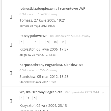
Jednostki zabezpieczenia i remontowe LWP
8 Odpowiedzi 16423 Odsłony
Tomasz,
27 kwie 2005, 19:21
Tomasz
03 maja 2012, 01:06
Poczty polowe WP
100 Odpowiedzi 50474 Odsłony
1
…
7
8
9
10
11
Krzysztof,
05 kwie 2006, 17:37
Zbigniew
25 mar 2012, 13:53
Korpus Ochrony Pogranicza. Sienkiewicze
0 Odpowiedzi 13334 Odsłony
Stanisław,
05 mar 2012, 18:28
Stanisław
05 mar 2012, 18:28
Wojska Ochrony Pogranicza
29 Odpowiedzi 43624 Odsłony
1
2
3
Krzysztof,
02 wrz 2004, 23:13
Józef
31 gru 2011, 11:42