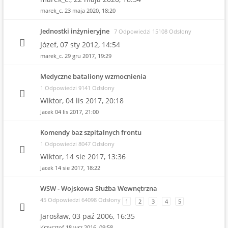
marek_c.
23 maja 2020, 18:20
Jednostki inżynieryjne
7 Odpowiedzi 15108 Odsłony
Józef,
07 sty 2012, 14:54
marek_c.
29 gru 2017, 19:29
Medyczne bataliony wzmocnienia
1 Odpowiedzi 9141 Odsłony
Wiktor,
04 lis 2017, 20:18
Jacek
04 lis 2017, 21:00
Komendy baz szpitalnych frontu
1 Odpowiedzi 8047 Odsłony
Wiktor,
14 sie 2017, 13:36
Jacek
14 sie 2017, 18:22
WSW - Wojskowa Służba Wewnętrzna
45 Odpowiedzi 64098 Odsłony
1
2
3
4
5
Jarosław,
03 paź 2006, 16:35
Krzysztof
18 wrz 2016, 09:58