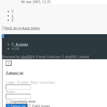
06 mar 2005, 12:35
1
2
Wróć do wykazu forów
Kontakt
v118
Powered by
phpBB
® Forum Software © phpBB Limited
Zaloguj się
Login / E-mail / Imię i nazwisko:
Hasło:
Zapamiętaj mnie
Załóż konto
Zaloguj się