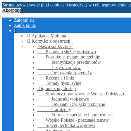
Strona używa swoje pliki cookies (ciasteczka) w celu usprawnienia 
Akceptuję
Zaloguj się
Załóż konto
Aplikacja Mobilna
Korzyści z rejestracji
Nasza społeczność
Pytania o służbę wojskową
Poszukuję, pytam, potrzebuję
Identyfikacje przedmiotów
Losy przodków
Ogłoszenia sprzedaży
Recenzje i linki
Tematy dyskusyjne
Ograniczony dostęp
Struktury organizacyjne Wojska Polskiego
Jednostki wojskowe
Oddziały i związki taktyczne
Garnizony
Formacje specjalne i pomocnicze
Wojsko Polskie - pozostałe tematy
Sprzęt, technika wojskowa
Armie świata