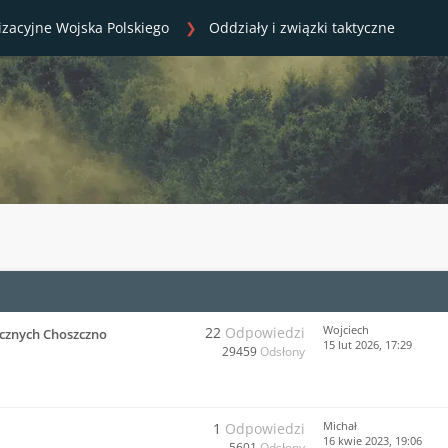
izacyjne Wojska Polskiego
Oddziały i związki taktyczne
Wojciech
22
Odpowiedzi
cznych Choszczno
15 lut 2026, 17:29
29459
Odsłony
Michał
1
Odpowiedzi
16 kwie 2023, 19:06
5601
Odsłony