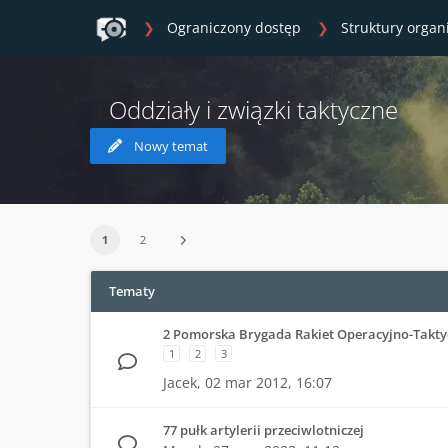
Ograniczony dostęp
Struktury organ
Oddziały i związki taktyczne
Nowy temat
1
2
Tematy
2 Pomorska Brygada Rakiet Operacyjno-Takty
1
2
3
Jacek,
02 mar 2012, 16:07
77 pułk artylerii przeciwlotniczej