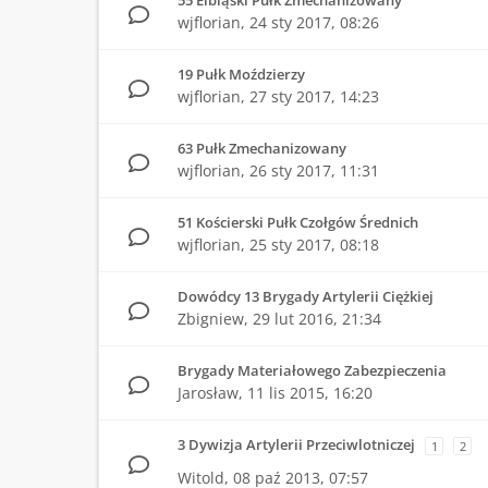
55 Elbląski Pułk Zmechanizowany
wjflorian,
24 sty 2017, 08:26
19 Pułk Moździerzy
wjflorian,
27 sty 2017, 14:23
63 Pułk Zmechanizowany
wjflorian,
26 sty 2017, 11:31
51 Kościerski Pułk Czołgów Średnich
wjflorian,
25 sty 2017, 08:18
Dowódcy 13 Brygady Artylerii Ciężkiej
Zbigniew,
29 lut 2016, 21:34
Brygady Materiałowego Zabezpieczenia
Jarosław,
11 lis 2015, 16:20
3 Dywizja Artylerii Przeciwlotniczej
1
2
Witold,
08 paź 2013, 07:57