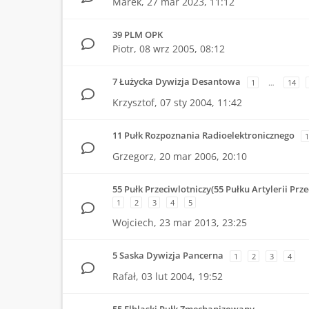
Marek,
27 mar 2023, 11:12
39 PLM OPK
Piotr,
08 wrz 2005, 08:12
7 Łużycka Dywizja Desantowa
1
…
14
Krzysztof,
07 sty 2004, 11:42
11 Pułk Rozpoznania Radioelektronicznego
1
Grzegorz,
20 mar 2006, 20:10
55 Pułk Przeciwlotniczy(55 Pułku Artylerii Prze
1
2
3
4
5
Wojciech,
23 mar 2013, 23:25
5 Saska Dywizja Pancerna
1
2
3
4
Rafał,
03 lut 2004, 19:52