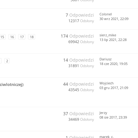
Colonel
7
Odpowiedzi
30 wrz 2021, 22:09
12317
Odsłony
sierz_mike
174
Odpowiedzi
15
16
17
18
13 lip 2021, 22:28
69942
Odsłony
Dariusz
14
Odpowiedzi
2
18 cze 2020, 19:05
31891
Odsłony
Wojciech
44
Odpowiedzi
ciwlotniczej)
03 gru 2017, 21:09
43545
Odsłony
Jerzy
37
Odpowiedzi
08 sie 2017, 23:39
34469
Odsłony
marek_c.
1
Odpowiedzi