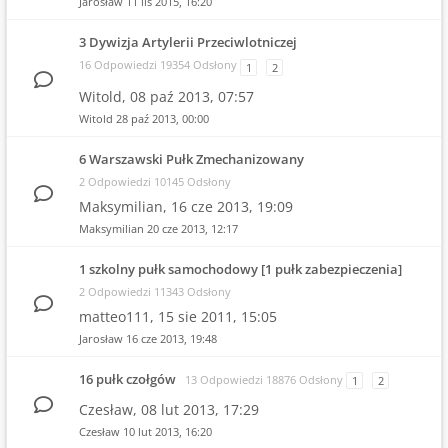
Jarosław
11 lis 2015, 16:20
3 Dywizja Artylerii Przeciwlotniczej
16 Odpowiedzi 19354 Odsłony
1
2
Witold,
08 paź 2013, 07:57
Witold
28 paź 2013, 00:00
6 Warszawski Pułk Zmechanizowany
2 Odpowiedzi 10145 Odsłony
Maksymilian,
16 cze 2013, 19:09
Maksymilian
20 cze 2013, 12:17
1 szkolny pułk samochodowy [1 pułk zabezpieczenia]
2 Odpowiedzi 11343 Odsłony
matteo111,
15 sie 2011, 15:05
Jarosław
16 cze 2013, 19:48
16 pułk czołgów
13 Odpowiedzi 18876 Odsłony
1
2
Czesław,
08 lut 2013, 17:29
Czesław
10 lut 2013, 16:20