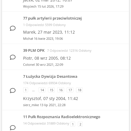
Wojciech
15 lut 2026, 17:29
77 pułk artylerii przeciwlotniczej
1 Odpowiedzi 5599 Odsłony
Marek,
27 mar 2023, 11:12
Michał
16 kwie 2023, 19:06
39 PLM OPK
7 Odpowiedzi 12316 Odsłony
Piotr,
08 wrz 2005, 08:12
Colonel
30 wrz 2021, 22:09
7 Łużycka Dywizja Desantowa
174 Odpowiedzi 69934 Odsłony
1
…
14
15
16
17
18
Krzysztof,
07 sty 2004, 11:42
sierz_mike
13 lip 2021, 22:28
11 Pułk Rozpoznania Radioelektronicznego
14 Odpowiedzi 31889 Odsłony
1
2