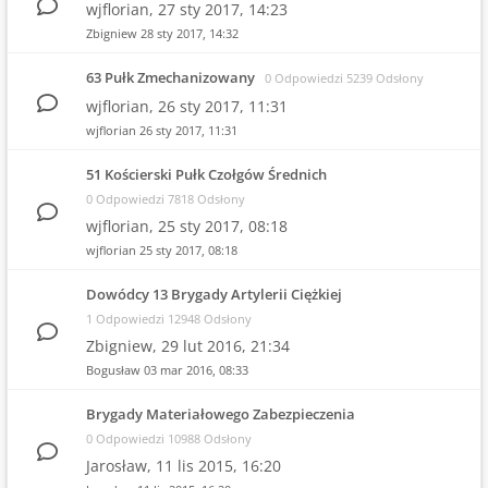
wjflorian,
27 sty 2017, 14:23
Zbigniew
28 sty 2017, 14:32
63 Pułk Zmechanizowany
0 Odpowiedzi 5239 Odsłony
wjflorian,
26 sty 2017, 11:31
wjflorian
26 sty 2017, 11:31
51 Kościerski Pułk Czołgów Średnich
0 Odpowiedzi 7818 Odsłony
wjflorian,
25 sty 2017, 08:18
wjflorian
25 sty 2017, 08:18
Dowódcy 13 Brygady Artylerii Ciężkiej
1 Odpowiedzi 12948 Odsłony
Zbigniew,
29 lut 2016, 21:34
Bogusław
03 mar 2016, 08:33
Brygady Materiałowego Zabezpieczenia
0 Odpowiedzi 10988 Odsłony
Jarosław,
11 lis 2015, 16:20