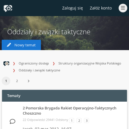
Zaloguj się
Załóż konto
Oddziały i związki taktyczne
Nowy temat
Ograniczony dostęp
Struktury organizacyjne Wojska Polskiego
Oddziały i związki taktyczne
1
2
Tematy
2 Pomorska Brygada Rakiet Operacyjno-Taktycznych
Choszczno
22 Odpowiedzi 29441 Odsłony
1
2
3
Jacek,
02 mar 2012, 16:07