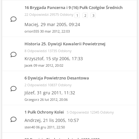
16 Brygada Pancerna i 9 (16) Pułk Czołgów Średnich
22 Odpowiedzi 29575 Odsłony
1
2
3
Maciej,
29 mar 2005, 09:24
orion555
30 mar 2012, 22:03
Historia 25. Dywizji Kawalerii Powietrznej
8 Odpowiedzi 13735 Odsłony
Krzysztof,
15 sty 2006, 17:33
Jacek
09 mar 2012, 20:02
6 Dywizja Powietrzno Desantowa
2 Odpowiedzi 10837 Odsłony
Józef,
31 gru 2011, 11:32
Grzegorz
26 lut 2012, 20:06
1 Pułk Ochrony Kolei
5 Odpowiedzi 12345 Odsłony
Andrzej,
21 lis 2005, 10:57
sten40
06 gru 2011, 22:50