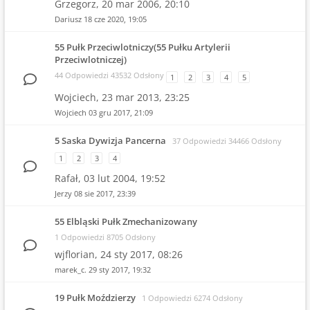
Grzegorz,
20 mar 2006, 20:10
Dariusz
18 cze 2020, 19:05
55 Pułk Przeciwlotniczy(55 Pułku Artylerii
Przeciwlotniczej)
44 Odpowiedzi 43532 Odsłony
1
2
3
4
5
Wojciech,
23 mar 2013, 23:25
Wojciech
03 gru 2017, 21:09
5 Saska Dywizja Pancerna
37 Odpowiedzi 34466 Odsłony
1
2
3
4
Rafał,
03 lut 2004, 19:52
Jerzy
08 sie 2017, 23:39
55 Elbląski Pułk Zmechanizowany
1 Odpowiedzi 8705 Odsłony
wjflorian,
24 sty 2017, 08:26
marek_c.
29 sty 2017, 19:32
19 Pułk Moździerzy
1 Odpowiedzi 6274 Odsłony