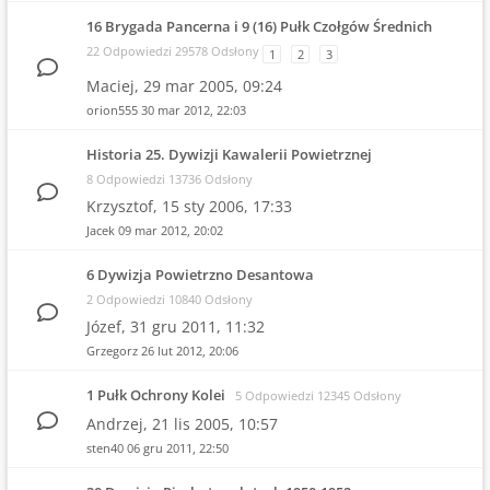
16 Brygada Pancerna i 9 (16) Pułk Czołgów Średnich
22 Odpowiedzi 29578 Odsłony
1
2
3
Maciej,
29 mar 2005, 09:24
orion555
30 mar 2012, 22:03
Historia 25. Dywizji Kawalerii Powietrznej
8 Odpowiedzi 13736 Odsłony
Krzysztof,
15 sty 2006, 17:33
Jacek
09 mar 2012, 20:02
6 Dywizja Powietrzno Desantowa
2 Odpowiedzi 10840 Odsłony
Józef,
31 gru 2011, 11:32
Grzegorz
26 lut 2012, 20:06
1 Pułk Ochrony Kolei
5 Odpowiedzi 12345 Odsłony
Andrzej,
21 lis 2005, 10:57
sten40
06 gru 2011, 22:50