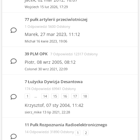
Wojciech
15 lut 2026, 17:29
77 pułk artylerii przeciwlotniczej
1 Odpowiedzi 5600 Odsłony
Marek,
27 mar 2023, 11:12
Michał
16 kwie 2023, 19:06
39 PLM OPK
7 Odpowiedzi 12317 Odsłony
Piotr,
08 wrz 2005, 08:12
Colonel
30 wrz 2021, 22:09
7 Łużycka Dywizja Desantowa
174 Odpowiedzi 69941 Odsłony
1
…
14
15
16
17
18
Krzysztof,
07 sty 2004, 11:42
sierz_mike
13 lip 2021, 22:28
11 Pułk Rozpoznania Radioelektronicznego
14 Odpowiedzi 31890 Odsłony
1
2