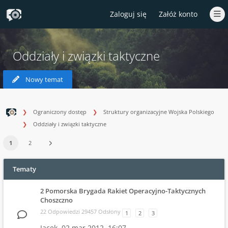
Zaloguj się
Załóż konto
Oddziały i związki taktyczne
Nowy temat
Ograniczony dostęp
Struktury organizacyjne Wojska Polskiego
Oddziały i związki taktyczne
1
2
Tematy
2 Pomorska Brygada Rakiet Operacyjno-Taktycznych
Choszczno
22 Odpowiedzi 29457 Odsłony
1
2
3
Jacek,
02 mar 2012, 16:07