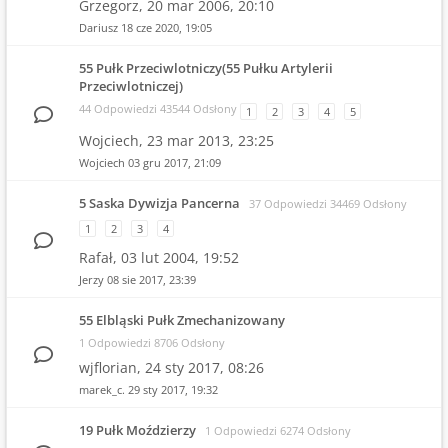
Grzegorz,
20 mar 2006, 20:10
Dariusz
18 cze 2020, 19:05
55 Pułk Przeciwlotniczy(55 Pułku Artylerii
Przeciwlotniczej)
44 Odpowiedzi 43544 Odsłony
1
2
3
4
5
Wojciech,
23 mar 2013, 23:25
Wojciech
03 gru 2017, 21:09
5 Saska Dywizja Pancerna
37 Odpowiedzi 34469 Odsłony
1
2
3
4
Rafał,
03 lut 2004, 19:52
Jerzy
08 sie 2017, 23:39
55 Elbląski Pułk Zmechanizowany
1 Odpowiedzi 8706 Odsłony
wjflorian,
24 sty 2017, 08:26
marek_c.
29 sty 2017, 19:32
19 Pułk Moździerzy
1 Odpowiedzi 6274 Odsłony