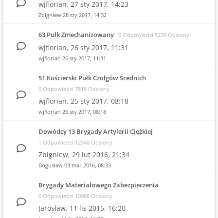
wjflorian,
27 sty 2017, 14:23
Zbigniew
28 sty 2017, 14:32
63 Pułk Zmechanizowany
0 Odpowiedzi 5239 Odsłony
wjflorian,
26 sty 2017, 11:31
wjflorian
26 sty 2017, 11:31
51 Kościerski Pułk Czołgów Średnich
0 Odpowiedzi 7819 Odsłony
wjflorian,
25 sty 2017, 08:18
wjflorian
25 sty 2017, 08:18
Dowódcy 13 Brygady Artylerii Ciężkiej
1 Odpowiedzi 12948 Odsłony
Zbigniew,
29 lut 2016, 21:34
Bogusław
03 mar 2016, 08:33
Brygady Materiałowego Zabezpieczenia
0 Odpowiedzi 10988 Odsłony
Jarosław,
11 lis 2015, 16:20