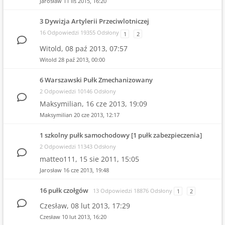
Jarosław
11 lis 2015, 16:20
3 Dywizja Artylerii Przeciwlotniczej
16 Odpowiedzi 19355 Odsłony
1
2
Witold,
08 paź 2013, 07:57
Witold
28 paź 2013, 00:00
6 Warszawski Pułk Zmechanizowany
2 Odpowiedzi 10146 Odsłony
Maksymilian,
16 cze 2013, 19:09
Maksymilian
20 cze 2013, 12:17
1 szkolny pułk samochodowy [1 pułk zabezpieczenia]
2 Odpowiedzi 11343 Odsłony
matteo111,
15 sie 2011, 15:05
Jarosław
16 cze 2013, 19:48
16 pułk czołgów
13 Odpowiedzi 18876 Odsłony
1
2
Czesław,
08 lut 2013, 17:29
Czesław
10 lut 2013, 16:20