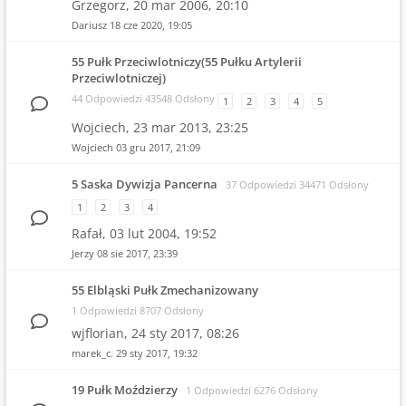
Grzegorz,
20 mar 2006, 20:10
Dariusz
18 cze 2020, 19:05
55 Pułk Przeciwlotniczy(55 Pułku Artylerii
Przeciwlotniczej)
44 Odpowiedzi 43548 Odsłony
1
2
3
4
5
Wojciech,
23 mar 2013, 23:25
Wojciech
03 gru 2017, 21:09
5 Saska Dywizja Pancerna
37 Odpowiedzi 34471 Odsłony
1
2
3
4
Rafał,
03 lut 2004, 19:52
Jerzy
08 sie 2017, 23:39
55 Elbląski Pułk Zmechanizowany
1 Odpowiedzi 8707 Odsłony
wjflorian,
24 sty 2017, 08:26
marek_c.
29 sty 2017, 19:32
19 Pułk Moździerzy
1 Odpowiedzi 6276 Odsłony