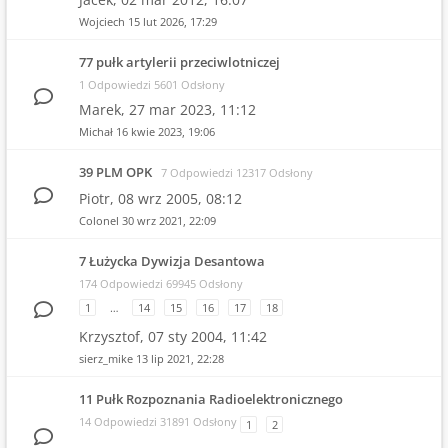
Wojciech
15 lut 2026, 17:29
77 pułk artylerii przeciwlotniczej
1 Odpowiedzi 5601 Odsłony
Marek,
27 mar 2023, 11:12
Michał
16 kwie 2023, 19:06
39 PLM OPK
7 Odpowiedzi 12317 Odsłony
Piotr,
08 wrz 2005, 08:12
Colonel
30 wrz 2021, 22:09
7 Łużycka Dywizja Desantowa
174 Odpowiedzi 69945 Odsłony
1
…
14
15
16
17
18
Krzysztof,
07 sty 2004, 11:42
sierz_mike
13 lip 2021, 22:28
11 Pułk Rozpoznania Radioelektronicznego
14 Odpowiedzi 31891 Odsłony
1
2