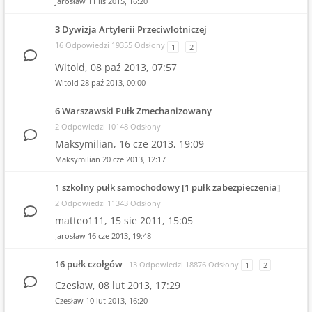
Jarosław
11 lis 2015, 16:20
3 Dywizja Artylerii Przeciwlotniczej
16 Odpowiedzi 19355 Odsłony
1
2
Witold,
08 paź 2013, 07:57
Witold
28 paź 2013, 00:00
6 Warszawski Pułk Zmechanizowany
2 Odpowiedzi 10148 Odsłony
Maksymilian,
16 cze 2013, 19:09
Maksymilian
20 cze 2013, 12:17
1 szkolny pułk samochodowy [1 pułk zabezpieczenia]
2 Odpowiedzi 11343 Odsłony
matteo111,
15 sie 2011, 15:05
Jarosław
16 cze 2013, 19:48
16 pułk czołgów
13 Odpowiedzi 18876 Odsłony
1
2
Czesław,
08 lut 2013, 17:29
Czesław
10 lut 2013, 16:20