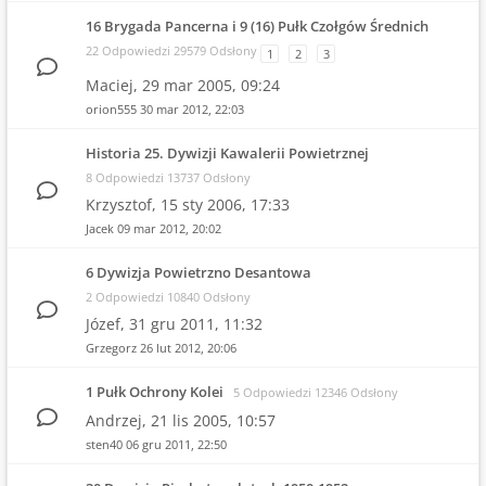
16 Brygada Pancerna i 9 (16) Pułk Czołgów Średnich
22 Odpowiedzi 29579 Odsłony
1
2
3
Maciej,
29 mar 2005, 09:24
orion555
30 mar 2012, 22:03
Historia 25. Dywizji Kawalerii Powietrznej
8 Odpowiedzi 13737 Odsłony
Krzysztof,
15 sty 2006, 17:33
Jacek
09 mar 2012, 20:02
6 Dywizja Powietrzno Desantowa
2 Odpowiedzi 10840 Odsłony
Józef,
31 gru 2011, 11:32
Grzegorz
26 lut 2012, 20:06
1 Pułk Ochrony Kolei
5 Odpowiedzi 12346 Odsłony
Andrzej,
21 lis 2005, 10:57
sten40
06 gru 2011, 22:50