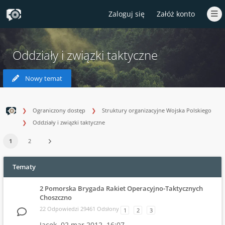
Zaloguj się
Załóż konto
Oddziały i związki taktyczne
Nowy temat
Ograniczony dostęp
Struktury organizacyjne Wojska Polskiego
Oddziały i związki taktyczne
1
2
Tematy
2 Pomorska Brygada Rakiet Operacyjno-Taktycznych
Choszczno
22 Odpowiedzi 29461 Odsłony
1
2
3
Jacek,
02 mar 2012, 16:07