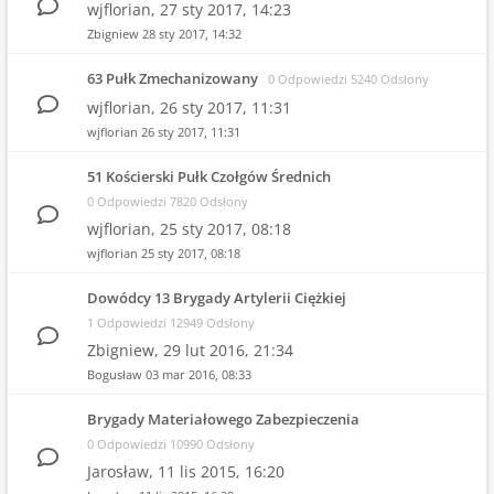
wjflorian,
27 sty 2017, 14:23
Zbigniew
28 sty 2017, 14:32
63 Pułk Zmechanizowany
0 Odpowiedzi 5240 Odsłony
wjflorian,
26 sty 2017, 11:31
wjflorian
26 sty 2017, 11:31
51 Kościerski Pułk Czołgów Średnich
0 Odpowiedzi 7820 Odsłony
wjflorian,
25 sty 2017, 08:18
wjflorian
25 sty 2017, 08:18
Dowódcy 13 Brygady Artylerii Ciężkiej
1 Odpowiedzi 12949 Odsłony
Zbigniew,
29 lut 2016, 21:34
Bogusław
03 mar 2016, 08:33
Brygady Materiałowego Zabezpieczenia
0 Odpowiedzi 10990 Odsłony
Jarosław,
11 lis 2015, 16:20