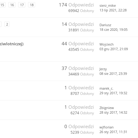
174
Odpowiedzi
15
16
17
18
sierz_mike
13 lip 2021, 22:28
69942
Odsłony
14
Odpowiedzi
2
Dariusz
18 cze 2020, 19:05
31891
Odsłony
44
Odpowiedzi
ciwlotniczej)
Wojciech
03 gru 2017, 21:09
43545
Odsłony
37
Odpowiedzi
Jerzy
08 sie 2017, 23:39
34469
Odsłony
1
Odpowiedzi
marek_c.
29 sty 2017, 19:32
8707
Odsłony
1
Odpowiedzi
Zbigniew
28 sty 2017, 14:32
6274
Odsłony
0
Odpowiedzi
wjflorian
26 sty 2017, 11:31
5239
Odsłony