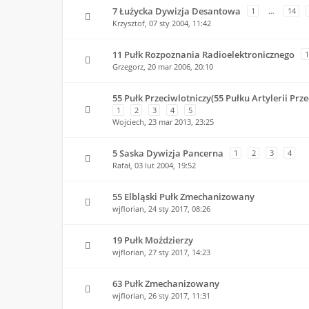
7 Łużycka Dywizja Desantowa
1
…
14
Krzysztof,
07 sty 2004, 11:42
11 Pułk Rozpoznania Radioelektronicznego
1
Grzegorz,
20 mar 2006, 20:10
55 Pułk Przeciwlotniczy(55 Pułku Artylerii Prze
1
2
3
4
5
Wojciech,
23 mar 2013, 23:25
5 Saska Dywizja Pancerna
1
2
3
4
Rafał,
03 lut 2004, 19:52
55 Elbląski Pułk Zmechanizowany
wjflorian,
24 sty 2017, 08:26
19 Pułk Moździerzy
wjflorian,
27 sty 2017, 14:23
63 Pułk Zmechanizowany
wjflorian,
26 sty 2017, 11:31