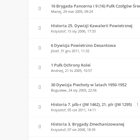
16 Brygada Pancerna i 9 (16) Pułk Czołgów Śre
Maciej,
29 mar 2005, 09:24
Historia 25. Dywizji Kawalerii Powietrznej
Krzysztof,
15 sty 2006, 17:33
6 Dywizja Powietrzno Desantowa
Józef,
31 gru 2011, 11:32
1 Pułk Ochrony Kolei
Andrzej,
21 lis 2005, 10:57
30 Dywizja Piechoty w latach 1950-1952
Bogusław,
24 sty 2005, 22:56
Historia 7. plb-r (JW 1462), 21. plr (JW 1295)
1
Krzysztof,
05 cze 2011, 14:11
Historia 3. Brygady Zmechanizowanej
Krzysztof,
07 sie 2008, 18:39