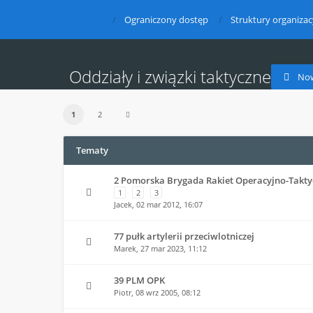
Ograniczony dostęp
Struktury organizac
Oddziały i związki taktyczne
No
1
2
Tematy
2 Pomorska Brygada Rakiet Operacyjno-Takty
1
2
3
Jacek,
02 mar 2012, 16:07
77 pułk artylerii przeciwlotniczej
Marek,
27 mar 2023, 11:12
39 PLM OPK
Piotr,
08 wrz 2005, 08:12