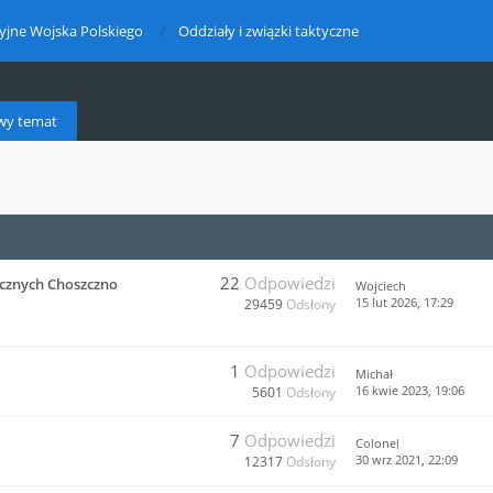
yjne Wojska Polskiego
Oddziały i związki taktyczne
wy temat
22
Odpowiedzi
cznych Choszczno
Wojciech
15 lut 2026, 17:29
29459
Odsłony
1
Odpowiedzi
Michał
16 kwie 2023, 19:06
5601
Odsłony
7
Odpowiedzi
Colonel
30 wrz 2021, 22:09
12317
Odsłony