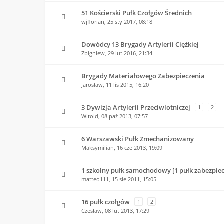
51 Kościerski Pułk Czołgów Średnich
wjflorian,
25 sty 2017, 08:18
Dowódcy 13 Brygady Artylerii Ciężkiej
Zbigniew,
29 lut 2016, 21:34
Brygady Materiałowego Zabezpieczenia
Jarosław,
11 lis 2015, 16:20
3 Dywizja Artylerii Przeciwlotniczej
1
2
Witold,
08 paź 2013, 07:57
6 Warszawski Pułk Zmechanizowany
Maksymilian,
16 cze 2013, 19:09
1 szkolny pułk samochodowy [1 pułk zabezpiec
matteo111,
15 sie 2011, 15:05
16 pułk czołgów
1
2
Czesław,
08 lut 2013, 17:29