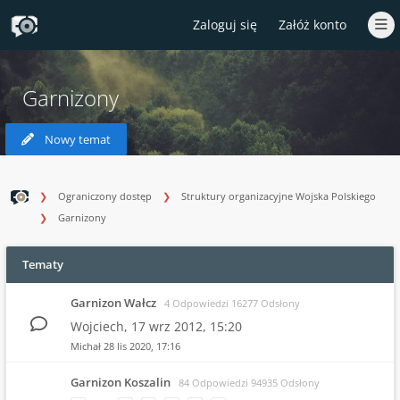
Zaloguj się
Załóż konto
Garnizony
Nowy temat
Ograniczony dostęp
Struktury organizacyjne Wojska Polskiego
Garnizony
Tematy
Garnizon Wałcz
4 Odpowiedzi 16277 Odsłony
Wojciech,
17 wrz 2012, 15:20
Michał
28 lis 2020, 17:16
Garnizon Koszalin
84 Odpowiedzi 94935 Odsłony