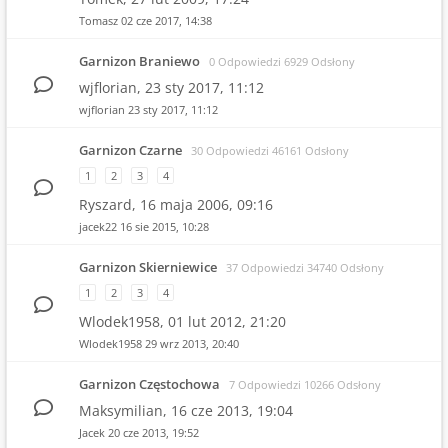
Tomasz
02 cze 2017, 14:38
Garnizon Braniewo
0 Odpowiedzi 6929 Odsłony
wjflorian,
23 sty 2017, 11:12
wjflorian
23 sty 2017, 11:12
Garnizon Czarne
30 Odpowiedzi 46161 Odsłony
1
2
3
4
Ryszard,
16 maja 2006, 09:16
jacek22
16 sie 2015, 10:28
Garnizon Skierniewice
37 Odpowiedzi 34740 Odsłony
1
2
3
4
Wlodek1958,
01 lut 2012, 21:20
Wlodek1958
29 wrz 2013, 20:40
Garnizon Częstochowa
7 Odpowiedzi 10266 Odsłony
Maksymilian,
16 cze 2013, 19:04
Jacek
20 cze 2013, 19:52