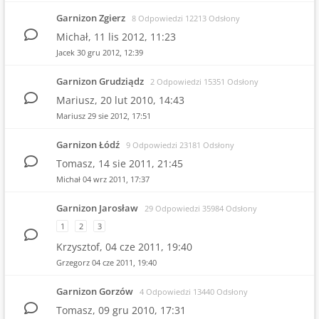
Garnizon Zgierz
8 Odpowiedzi 12213 Odsłony
Michał,
11 lis 2012, 11:23
Jacek
30 gru 2012, 12:39
Garnizon Grudziądz
2 Odpowiedzi 15351 Odsłony
Mariusz,
20 lut 2010, 14:43
Mariusz
29 sie 2012, 17:51
Garnizon Łódź
9 Odpowiedzi 23181 Odsłony
Tomasz,
14 sie 2011, 21:45
Michał
04 wrz 2011, 17:37
Garnizon Jarosław
29 Odpowiedzi 35984 Odsłony
1
2
3
Krzysztof,
04 cze 2011, 19:40
Grzegorz
04 cze 2011, 19:40
Garnizon Gorzów
4 Odpowiedzi 13440 Odsłony
Tomasz,
09 gru 2010, 17:31