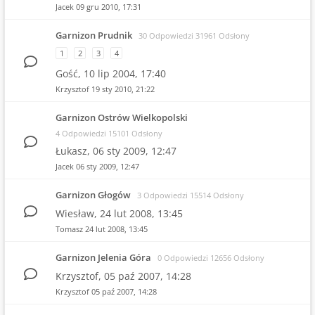
Jacek
09 gru 2010, 17:31
Garnizon Prudnik
30 Odpowiedzi 31961 Odsłony
1
2
3
4
Gość,
10 lip 2004, 17:40
Krzysztof
19 sty 2010, 21:22
Garnizon Ostrów Wielkopolski
4 Odpowiedzi 15101 Odsłony
Łukasz,
06 sty 2009, 12:47
Jacek
06 sty 2009, 12:47
Garnizon Głogów
3 Odpowiedzi 15514 Odsłony
Wiesław,
24 lut 2008, 13:45
Tomasz
24 lut 2008, 13:45
Garnizon Jelenia Góra
0 Odpowiedzi 12656 Odsłony
Krzysztof,
05 paź 2007, 14:28
Krzysztof
05 paź 2007, 14:28