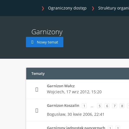
Ograniczony dostęp
Struktury organ
Garnizony
Nowy temat
Tematy
Garnizon Wałcz
Wojciech,
17 wrz 2012, 15:20
Garnizon Koszalin
1
…
5
6
7
8
Bogusław,
30 kwie 2006, 22:41
Garnizony jednostek pancernych
1
2