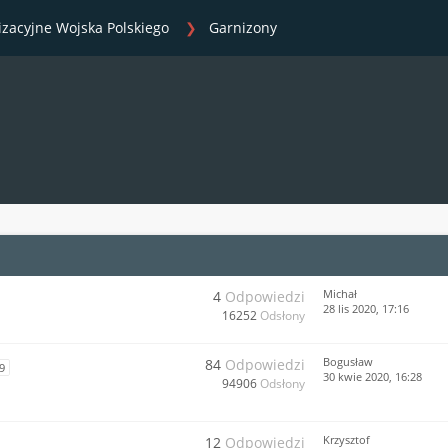
izacyjne Wojska Polskiego
Garnizony
Michał
4
Odpowiedzi
28 lis 2020, 17:16
16252
Odsłony
Bogusław
84
Odpowiedzi
9
30 kwie 2020, 16:28
94906
Odsłony
Krzysztof
12
Odpowiedzi