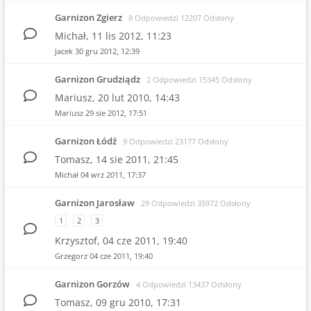
Garnizon Zgierz
8 Odpowiedzi 12207 Odsłony
Michał,
11 lis 2012, 11:23
Jacek
30 gru 2012, 12:39
Garnizon Grudziądz
2 Odpowiedzi 15345 Odsłony
Mariusz,
20 lut 2010, 14:43
Mariusz
29 sie 2012, 17:51
Garnizon Łódź
9 Odpowiedzi 23177 Odsłony
Tomasz,
14 sie 2011, 21:45
Michał
04 wrz 2011, 17:37
Garnizon Jarosław
29 Odpowiedzi 35972 Odsłony
1
2
3
Krzysztof,
04 cze 2011, 19:40
Grzegorz
04 cze 2011, 19:40
Garnizon Gorzów
4 Odpowiedzi 13437 Odsłony
Tomasz,
09 gru 2010, 17:31