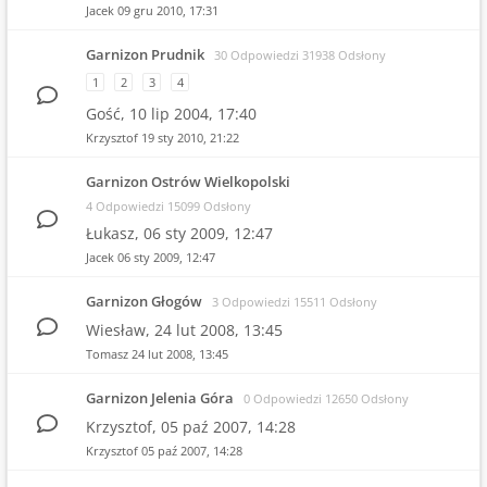
Jacek
09 gru 2010, 17:31
Garnizon Prudnik
30 Odpowiedzi 31938 Odsłony
1
2
3
4
Gość,
10 lip 2004, 17:40
Krzysztof
19 sty 2010, 21:22
Garnizon Ostrów Wielkopolski
4 Odpowiedzi 15099 Odsłony
Łukasz,
06 sty 2009, 12:47
Jacek
06 sty 2009, 12:47
Garnizon Głogów
3 Odpowiedzi 15511 Odsłony
Wiesław,
24 lut 2008, 13:45
Tomasz
24 lut 2008, 13:45
Garnizon Jelenia Góra
0 Odpowiedzi 12650 Odsłony
Krzysztof,
05 paź 2007, 14:28
Krzysztof
05 paź 2007, 14:28