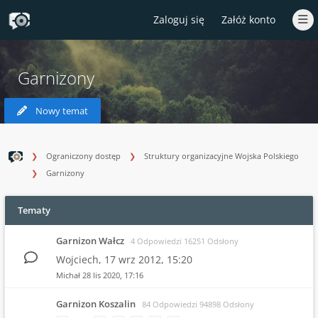
Zaloguj się
Załóż konto
Garnizony
Nowy temat
Ograniczony dostęp
Struktury organizacyjne Wojska Polskiego
Garnizony
Tematy
Garnizon Wałcz
4 Odpowiedzi 16251 Odsłony
Wojciech,
17 wrz 2012, 15:20
Michał
28 lis 2020, 17:16
Garnizon Koszalin
84 Odpowiedzi 94898 Odsłony