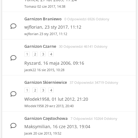
Tomasz
02 cze 2017, 14:38
Garnizon Braniewo
0 Odpowiedzi 6926 Odsłony
wjflorian,
23 sty 2017, 11:12
wjflorian
23 sty 2017, 11:12
Garnizon Czarne
30 Odpowiedzi 46141 Odsłony
1
2
3
4
Ryszard,
16 maja 2006, 09:16
jacek22
16 sie 2015, 10:28
Garnizon Skierniewice
37 Odpowiedzi 34719 Odsłony
1
2
3
4
Wlodek1958,
01 lut 2012, 21:20
Wlodek1958
29 wrz 2013, 20:40
Garnizon Częstochowa
7 Odpowiedzi 10264 Odsłony
Maksymilian,
16 cze 2013, 19:04
Jacek
20 cze 2013, 19:52