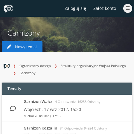
Zaloguj się
Załóż konto
Garnizony
Nowy temat
Ograniczony dostęp
Struktury organizacyjne Wojska Polskiego
Garnizony
Tematy
Garnizon Wałcz
4 Odpowiedzi 16258 Odsłony
Wojciech,
17 wrz 2012, 15:20
Michał
28 lis 2020, 17:16
Garnizon Koszalin
84 Odpowiedzi 94924 Odsłony