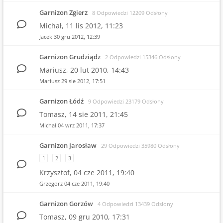
Garnizon Zgierz
8 Odpowiedzi 12209 Odsłony
Michał,
11 lis 2012, 11:23
Jacek
30 gru 2012, 12:39
Garnizon Grudziądz
2 Odpowiedzi 15346 Odsłony
Mariusz,
20 lut 2010, 14:43
Mariusz
29 sie 2012, 17:51
Garnizon Łódź
9 Odpowiedzi 23179 Odsłony
Tomasz,
14 sie 2011, 21:45
Michał
04 wrz 2011, 17:37
Garnizon Jarosław
29 Odpowiedzi 35980 Odsłony
1
2
3
Krzysztof,
04 cze 2011, 19:40
Grzegorz
04 cze 2011, 19:40
Garnizon Gorzów
4 Odpowiedzi 13439 Odsłony
Tomasz,
09 gru 2010, 17:31