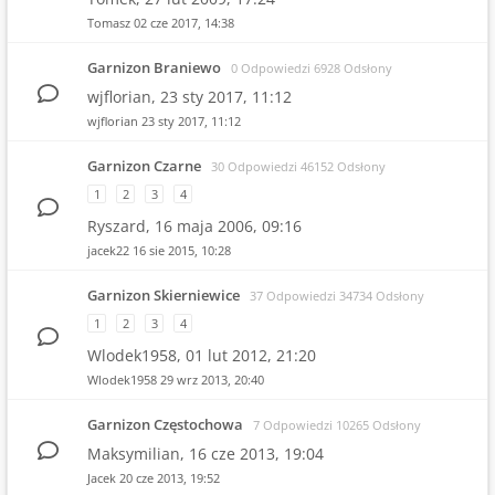
Tomasz
02 cze 2017, 14:38
Garnizon Braniewo
0 Odpowiedzi 6928 Odsłony
wjflorian,
23 sty 2017, 11:12
wjflorian
23 sty 2017, 11:12
Garnizon Czarne
30 Odpowiedzi 46152 Odsłony
1
2
3
4
Ryszard,
16 maja 2006, 09:16
jacek22
16 sie 2015, 10:28
Garnizon Skierniewice
37 Odpowiedzi 34734 Odsłony
1
2
3
4
Wlodek1958,
01 lut 2012, 21:20
Wlodek1958
29 wrz 2013, 20:40
Garnizon Częstochowa
7 Odpowiedzi 10265 Odsłony
Maksymilian,
16 cze 2013, 19:04
Jacek
20 cze 2013, 19:52