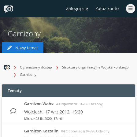
Zaloguj się
Załóż konto
Garnizony
Nowy temat
Ograniczony dostęp
Struktury organizacyjne Wojska Polskiego
Garnizony
Tematy
Garnizon Wałcz
4 Odpowiedzi 16250 Odsłony
Wojciech,
17 wrz 2012, 15:20
Michał
28 lis 2020, 17:16
Garnizon Koszalin
84 Odpowiedzi 94896 Odsłony