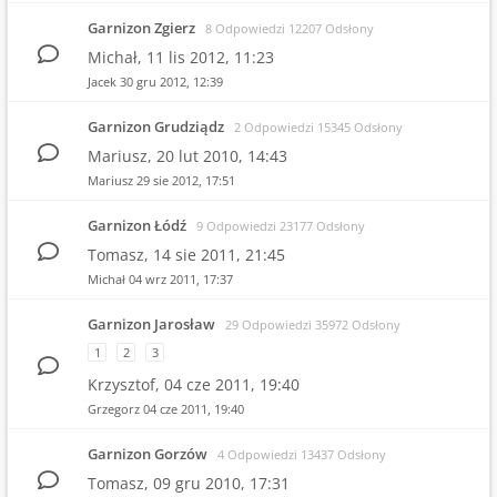
Garnizon Zgierz
8 Odpowiedzi 12207 Odsłony
Michał,
11 lis 2012, 11:23
Jacek
30 gru 2012, 12:39
Garnizon Grudziądz
2 Odpowiedzi 15345 Odsłony
Mariusz,
20 lut 2010, 14:43
Mariusz
29 sie 2012, 17:51
Garnizon Łódź
9 Odpowiedzi 23177 Odsłony
Tomasz,
14 sie 2011, 21:45
Michał
04 wrz 2011, 17:37
Garnizon Jarosław
29 Odpowiedzi 35972 Odsłony
1
2
3
Krzysztof,
04 cze 2011, 19:40
Grzegorz
04 cze 2011, 19:40
Garnizon Gorzów
4 Odpowiedzi 13437 Odsłony
Tomasz,
09 gru 2010, 17:31