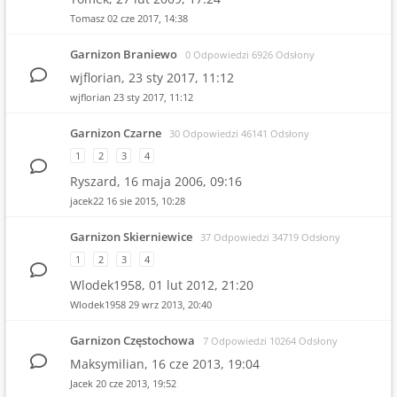
Tomasz
02 cze 2017, 14:38
Garnizon Braniewo
0 Odpowiedzi 6926 Odsłony
wjflorian,
23 sty 2017, 11:12
wjflorian
23 sty 2017, 11:12
Garnizon Czarne
30 Odpowiedzi 46141 Odsłony
1
2
3
4
Ryszard,
16 maja 2006, 09:16
jacek22
16 sie 2015, 10:28
Garnizon Skierniewice
37 Odpowiedzi 34719 Odsłony
1
2
3
4
Wlodek1958,
01 lut 2012, 21:20
Wlodek1958
29 wrz 2013, 20:40
Garnizon Częstochowa
7 Odpowiedzi 10264 Odsłony
Maksymilian,
16 cze 2013, 19:04
Jacek
20 cze 2013, 19:52