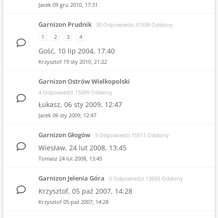
Jacek
09 gru 2010, 17:31
Garnizon Prudnik
30 Odpowiedzi 31938 Odsłony
1
2
3
4
Gość,
10 lip 2004, 17:40
Krzysztof
19 sty 2010, 21:22
Garnizon Ostrów Wielkopolski
4 Odpowiedzi 15099 Odsłony
Łukasz,
06 sty 2009, 12:47
Jacek
06 sty 2009, 12:47
Garnizon Głogów
3 Odpowiedzi 15511 Odsłony
Wiesław,
24 lut 2008, 13:45
Tomasz
24 lut 2008, 13:45
Garnizon Jelenia Góra
0 Odpowiedzi 12650 Odsłony
Krzysztof,
05 paź 2007, 14:28
Krzysztof
05 paź 2007, 14:28