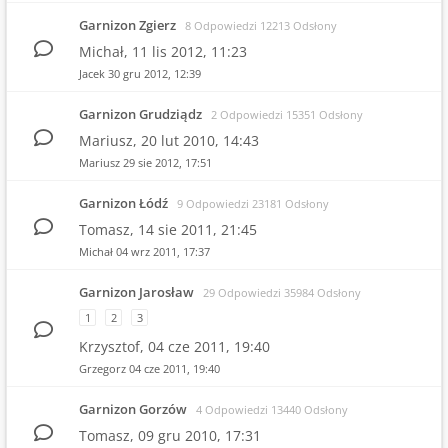
Garnizon Zgierz
8 Odpowiedzi 12213 Odsłony
Michał,
11 lis 2012, 11:23
Jacek
30 gru 2012, 12:39
Garnizon Grudziądz
2 Odpowiedzi 15351 Odsłony
Mariusz,
20 lut 2010, 14:43
Mariusz
29 sie 2012, 17:51
Garnizon Łódź
9 Odpowiedzi 23181 Odsłony
Tomasz,
14 sie 2011, 21:45
Michał
04 wrz 2011, 17:37
Garnizon Jarosław
29 Odpowiedzi 35984 Odsłony
1
2
3
Krzysztof,
04 cze 2011, 19:40
Grzegorz
04 cze 2011, 19:40
Garnizon Gorzów
4 Odpowiedzi 13440 Odsłony
Tomasz,
09 gru 2010, 17:31