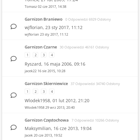
Tomasz
02 cze 2017, 14:38
Garnizon Braniewo
0 Odpowiedzi 6929 Odsłony
wjflorian,
23 sty 2017, 11:12
wjflorian
23 sty 2017, 11:12
Garnizon Czarne
30 Odpowiedzi 46161 Odsłony
1
2
3
4
Ryszard,
16 maja 2006, 09:16
jacek22
16 sie 2015, 10:28
Garnizon Skierniewice
37 Odpowiedzi 34740 Odsłony
1
2
3
4
Wlodek1958,
01 lut 2012, 21:20
Wlodek1958
29 wrz 2013, 20:40
Garnizon Częstochowa
7 Odpowiedzi 10266 Odsłony
Maksymilian,
16 cze 2013, 19:04
Jacek
20 cze 2013, 19:52