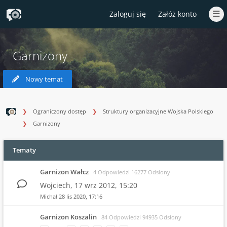
Zaloguj się
Załóż konto
Garnizony
Nowy temat
Ograniczony dostęp
Struktury organizacyjne Wojska Polskiego
Garnizony
Tematy
Garnizon Wałcz
4 Odpowiedzi 16277 Odsłony
Wojciech,
17 wrz 2012, 15:20
Michał
28 lis 2020, 17:16
Garnizon Koszalin
84 Odpowiedzi 94935 Odsłony