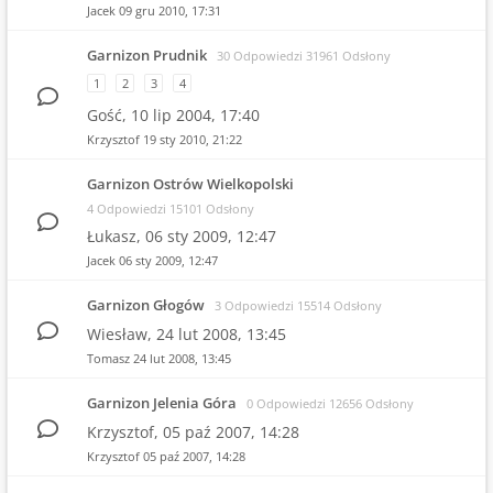
Jacek
09 gru 2010, 17:31
Garnizon Prudnik
30 Odpowiedzi 31961 Odsłony
1
2
3
4
Gość,
10 lip 2004, 17:40
Krzysztof
19 sty 2010, 21:22
Garnizon Ostrów Wielkopolski
4 Odpowiedzi 15101 Odsłony
Łukasz,
06 sty 2009, 12:47
Jacek
06 sty 2009, 12:47
Garnizon Głogów
3 Odpowiedzi 15514 Odsłony
Wiesław,
24 lut 2008, 13:45
Tomasz
24 lut 2008, 13:45
Garnizon Jelenia Góra
0 Odpowiedzi 12656 Odsłony
Krzysztof,
05 paź 2007, 14:28
Krzysztof
05 paź 2007, 14:28