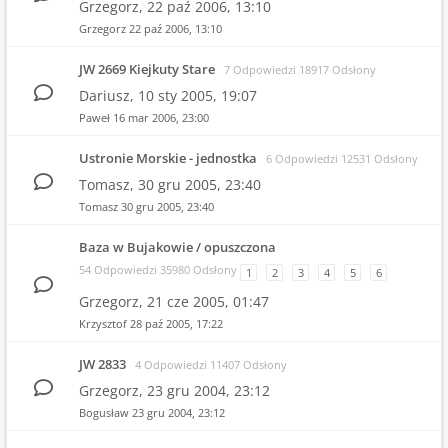
Grzegorz,
22 paź 2006, 13:10
Grzegorz
22 paź 2006, 13:10
JW 2669 Kiejkuty Stare
7 Odpowiedzi 18917 Odsłony
Dariusz,
10 sty 2005, 19:07
Paweł
16 mar 2006, 23:00
Ustronie Morskie - jednostka
6 Odpowiedzi 12531 Odsłony
Tomasz,
30 gru 2005, 23:40
Tomasz
30 gru 2005, 23:40
Baza w Bujakowie / opuszczona
54 Odpowiedzi 35980 Odsłony
1
2
3
4
5
6
Grzegorz,
21 cze 2005, 01:47
Krzysztof
28 paź 2005, 17:22
JW 2833
4 Odpowiedzi 11407 Odsłony
Grzegorz,
23 gru 2004, 23:12
Bogusław
23 gru 2004, 23:12