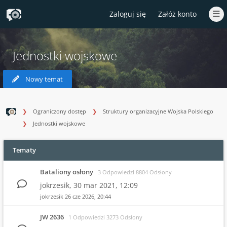
Zaloguj się
Załóż konto
Jednostki wojskowe
Nowy temat
Ograniczony dostęp
Struktury organizacyjne Wojska Polskiego
Jednostki wojskowe
Tematy
Bataliony osłony
3 Odpowiedzi 8804 Odsłony
jokrzesik,
30 mar 2021, 12:09
jokrzesik
26 cze 2026, 20:44
JW 2636
1 Odpowiedzi 3273 Odsłony