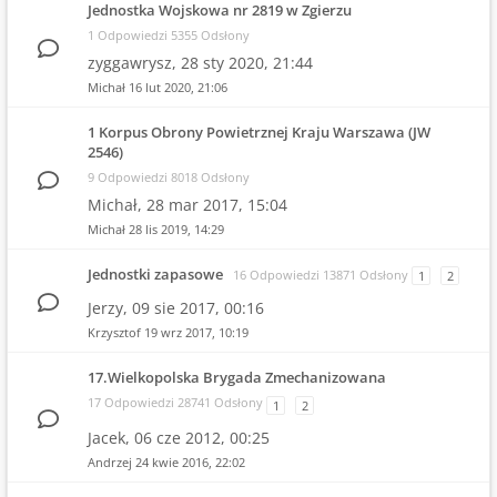
Jednostka Wojskowa nr 2819 w Zgierzu
1 Odpowiedzi 5355 Odsłony
zyggawrysz,
28 sty 2020, 21:44
Michał
16 lut 2020, 21:06
1 Korpus Obrony Powietrznej Kraju Warszawa (JW
2546)
9 Odpowiedzi 8018 Odsłony
Michał,
28 mar 2017, 15:04
Michał
28 lis 2019, 14:29
Jednostki zapasowe
16 Odpowiedzi 13871 Odsłony
1
2
Jerzy,
09 sie 2017, 00:16
Krzysztof
19 wrz 2017, 10:19
17.Wielkopolska Brygada Zmechanizowana
17 Odpowiedzi 28741 Odsłony
1
2
Jacek,
06 cze 2012, 00:25
Andrzej
24 kwie 2016, 22:02