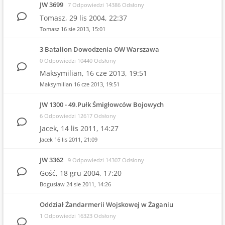
JW 3699
7 Odpowiedzi 14386 Odsłony
Tomasz,
29 lis 2004, 22:37
Tomasz
16 sie 2013, 15:01
3 Batalion Dowodzenia OW Warszawa
0 Odpowiedzi 10440 Odsłony
Maksymilian,
16 cze 2013, 19:51
Maksymilian
16 cze 2013, 19:51
JW 1300 - 49.Pułk Śmigłowców Bojowych
6 Odpowiedzi 12617 Odsłony
Jacek,
14 lis 2011, 14:27
Jacek
16 lis 2011, 21:09
JW 3362
9 Odpowiedzi 14307 Odsłony
Gość,
18 gru 2004, 17:20
Bogusław
24 sie 2011, 14:26
Oddział Żandarmerii Wojskowej w Żaganiu
1 Odpowiedzi 16323 Odsłony