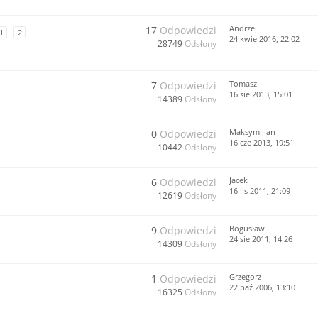
Andrzej
17
Odpowiedzi
1
2
24 kwie 2016, 22:02
28749
Odsłony
Tomasz
7
Odpowiedzi
16 sie 2013, 15:01
14389
Odsłony
Maksymilian
0
Odpowiedzi
16 cze 2013, 19:51
10442
Odsłony
Jacek
6
Odpowiedzi
16 lis 2011, 21:09
12619
Odsłony
Bogusław
9
Odpowiedzi
24 sie 2011, 14:26
14309
Odsłony
Grzegorz
1
Odpowiedzi
22 paź 2006, 13:10
16325
Odsłony