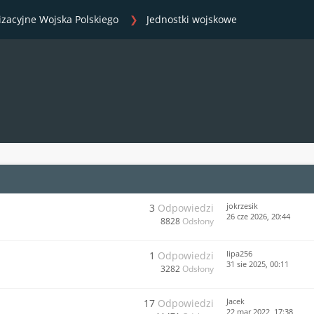
izacyjne Wojska Polskiego
Jednostki wojskowe
jokrzesik
3
Odpowiedzi
26 cze 2026, 20:44
8828
Odsłony
lipa256
1
Odpowiedzi
31 sie 2025, 00:11
3282
Odsłony
Jacek
17
Odpowiedzi
22 mar 2022, 17:38