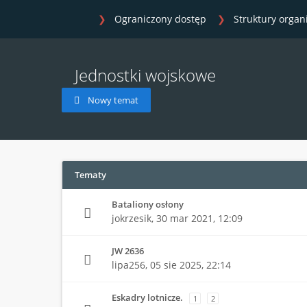
Ograniczony dostęp
Struktury organ
Jednostki wojskowe
Nowy temat
Tematy
Bataliony osłony
jokrzesik,
30 mar 2021, 12:09
JW 2636
lipa256,
05 sie 2025, 22:14
Eskadry lotnicze.
1
2