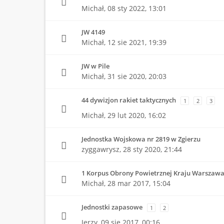
Michał,
08 sty 2022, 13:01
JW 4149
Michał,
12 sie 2021, 19:39
JW w Pile
Michał,
31 sie 2020, 20:03
44 dywizjon rakiet taktycznych
1
2
3
Michał,
29 lut 2020, 16:02
Jednostka Wojskowa nr 2819 w Zgierzu
zyggawrysz,
28 sty 2020, 21:44
1 Korpus Obrony Powietrznej Kraju Warszawa 
Michał,
28 mar 2017, 15:04
Jednostki zapasowe
1
2
Jerzy,
09 sie 2017, 00:16