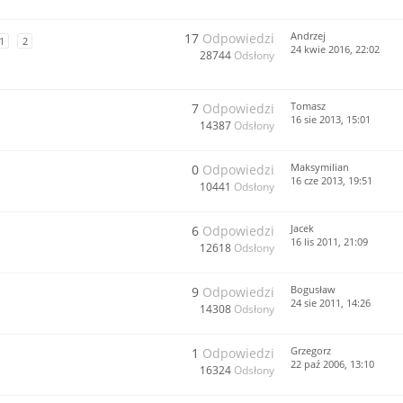
Andrzej
17
Odpowiedzi
1
2
24 kwie 2016, 22:02
28744
Odsłony
Tomasz
7
Odpowiedzi
16 sie 2013, 15:01
14387
Odsłony
Maksymilian
0
Odpowiedzi
16 cze 2013, 19:51
10441
Odsłony
Jacek
6
Odpowiedzi
16 lis 2011, 21:09
12618
Odsłony
Bogusław
9
Odpowiedzi
24 sie 2011, 14:26
14308
Odsłony
Grzegorz
1
Odpowiedzi
22 paź 2006, 13:10
16324
Odsłony