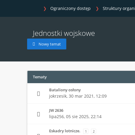
Ograniczony dostęp
Struktury organ
Jednostki wojskowe
Nowy temat
Tematy
Bataliony osłony
jokrzesik,
30 mar 2021, 12:09
JW 2636
lipa256,
05 sie 2025, 22:14
Eskadry lotnicze.
1
2