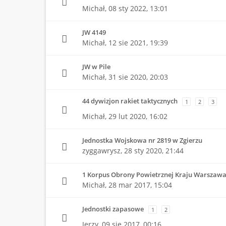
Michał,
08 sty 2022, 13:01
JW 4149
Michał,
12 sie 2021, 19:39
JW w Pile
Michał,
31 sie 2020, 20:03
44 dywizjon rakiet taktycznych
1
2
3
Michał,
29 lut 2020, 16:02
Jednostka Wojskowa nr 2819 w Zgierzu
zyggawrysz,
28 sty 2020, 21:44
1 Korpus Obrony Powietrznej Kraju Warszawa 
Michał,
28 mar 2017, 15:04
Jednostki zapasowe
1
2
Jerzy,
09 sie 2017, 00:16