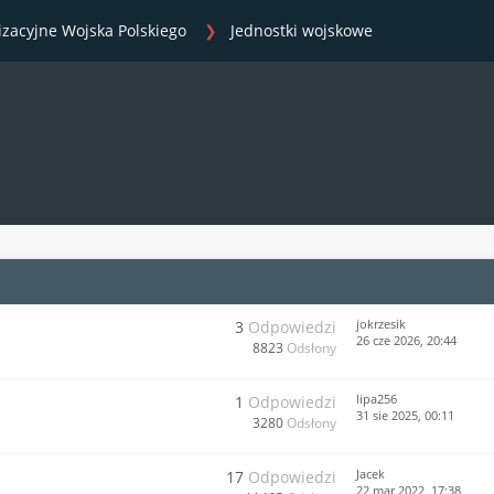
izacyjne Wojska Polskiego
Jednostki wojskowe
jokrzesik
3
Odpowiedzi
26 cze 2026, 20:44
8823
Odsłony
lipa256
1
Odpowiedzi
31 sie 2025, 00:11
3280
Odsłony
Jacek
17
Odpowiedzi
22 mar 2022, 17:38