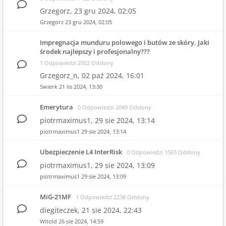
Grzegorz,
23 gru 2024, 02:05
Grzegorz
23 gru 2024, 02:05
Impregnacja munduru polowego i butów ze skóry. Jaki
środek najlepszy i profesjonalny???
1 Odpowiedzi 2502 Odsłony
Grzegorz_n,
02 paź 2024, 16:01
Swierk
21 lis 2024, 13:30
Emerytura
0 Odpowiedzi 2049 Odsłony
piotrmaximus1,
29 sie 2024, 13:14
piotrmaximus1
29 sie 2024, 13:14
Ubezpieczenie L4 InterRisk
0 Odpowiedzi 1565 Odsłony
piotrmaximus1,
29 sie 2024, 13:09
piotrmaximus1
29 sie 2024, 13:09
MiG-21MF
1 Odpowiedzi 2238 Odsłony
diegiteczek,
21 sie 2024, 22:43
Witold
26 sie 2024, 14:59