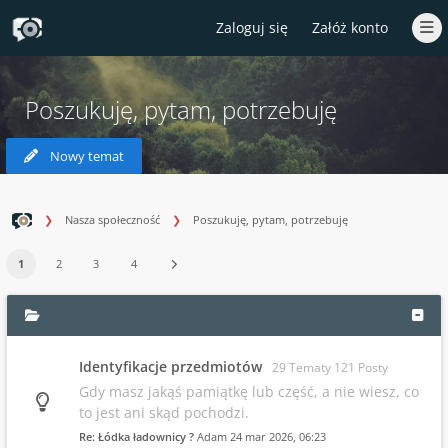
Zaloguj się
Załóż konto
Poszukuję, pytam, potrzebuję
Nowy temat
Nasza społeczność
Poszukuję, pytam, potrzebuję
1
2
3
4
Identyfikacje przedmiotów
29 Tematy 121 Posty
Gdy masz jakąś pamiątkę lub część, a nie wiesz, co
to jest ani skąd pochodzi.
Re: Łódka ładownicy ?
Adam
24 mar 2026, 06:23