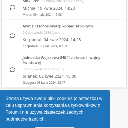
MiG-17PF
5 Odpowiedzi 4339 Odsłony
Michał,
19 kwie 2024, 14:23
Michał
09 maja 2024, 17:08
Armia Czechosłowacji koniec lat 80-tych
2 Odpowiedzi 2834 Odsłony
Korpomuł,
04 kwie 2024, 14:25
Korpomuł
05 kwie 2024, 09:59
Jednostka Wojskowa 84011 z okresu II wojny
światowej
3 Odpowiedzi 3077 Odsłony
orlanek,
02 kwie 2024, 16:09
Grzegorz
03 kwie 2024, 23:17
1
2
3
4
Strona używa swoje pliki cookies (ciasteczka) w
celu usprawnienia korzystania użytkowników z
Wróć do wykazu forów
Forum i nie używa ciasteczek żadnych
podmiotów trzecich.
Kontakt