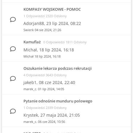
KOMPASY WOJSKOWE - POMOC
1 Odpowiedzi 2320 Odsłony
Adorjan88,
23 lip 2024, 08:22
Swierk
04 sie 2024, 21:26
Kamuflaż
0 Odpowiedzi 1811 Odsłony
Michał,
18 lip 2024, 16:18
Michał
18 lip 2024, 16:18
Oszukanie lekarza podczas rekrutacji
4 Odpowiedzi 3643 Odsłony
jakeb1,
08 cze 2024, 22:40
marek_c.
01 lip 2024, 14:05
Pytanie odnośnie munduru polowego
1 Odpowiedzi 2339 Odsłony
Krystek,
27 maja 2024, 21:05
marek_c.
06 cze 2024, 10:56