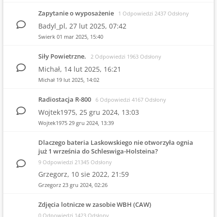
Zapytanie o wyposażenie
1 Odpowiedzi 2437 Odsłony
Badyl_pl,
27 lut 2025, 07:42
Swierk
01 mar 2025, 15:40
Siły Powietrzne.
2 Odpowiedzi 1963 Odsłony
Michał,
14 lut 2025, 16:21
Michał
19 lut 2025, 14:02
Radiostacja R-800
6 Odpowiedzi 4167 Odsłony
Wojtek1975,
25 gru 2024, 13:03
Wojtek1975
29 gru 2024, 13:39
Dlaczego bateria Laskowskiego nie otworzyła ognia
już 1 września do Schleswiga-Holsteina?
9 Odpowiedzi 21345 Odsłony
Grzegorz,
10 sie 2022, 21:59
Grzegorz
23 gru 2024, 02:26
Zdjęcia lotnicze w zasobie WBH (CAW)
0 Odpowiedzi 1423 Odsłony