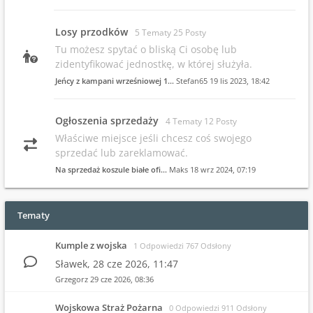
Losy przodków
5 Tematy 25 Posty
Tu możesz spytać o bliską Ci osobę lub
zidentyfikować jednostkę, w której służyła.
Jeńcy z kampani wrześniowej 1…
Stefan65
19 lis 2023, 18:42
Ogłoszenia sprzedaży
4 Tematy 12 Posty
Właściwe miejsce jeśli chcesz coś swojego
sprzedać lub zareklamować.
Na sprzedaż koszule białe ofi…
Maks
18 wrz 2024, 07:19
Tematy
Kumple z wojska
1 Odpowiedzi 767 Odsłony
Sławek,
28 cze 2026, 11:47
Grzegorz
29 cze 2026, 08:36
Wojskowa Straż Pożarna
0 Odpowiedzi 911 Odsłony