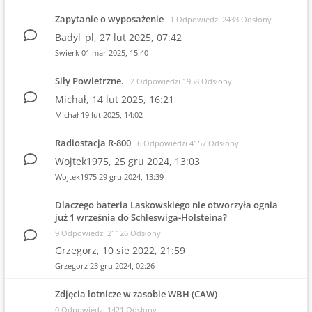
Zapytanie o wyposażenie
1 Odpowiedzi 2433 Odsłony
Badyl_pl,
27 lut 2025, 07:42
Swierk
01 mar 2025, 15:40
Siły Powietrzne.
2 Odpowiedzi 1958 Odsłony
Michał,
14 lut 2025, 16:21
Michał
19 lut 2025, 14:02
Radiostacja R-800
6 Odpowiedzi 4157 Odsłony
Wojtek1975,
25 gru 2024, 13:03
Wojtek1975
29 gru 2024, 13:39
Dlaczego bateria Laskowskiego nie otworzyła ognia
już 1 września do Schleswiga-Holsteina?
9 Odpowiedzi 21126 Odsłony
Grzegorz,
10 sie 2022, 21:59
Grzegorz
23 gru 2024, 02:26
Zdjęcia lotnicze w zasobie WBH (CAW)
0 Odpowiedzi 1421 Odsłony