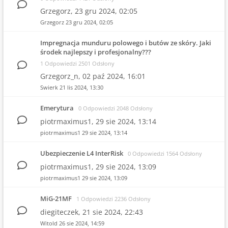
Grzegorz,
23 gru 2024, 02:05
Grzegorz
23 gru 2024, 02:05
Impregnacja munduru polowego i butów ze skóry. Jaki
środek najlepszy i profesjonalny???
1 Odpowiedzi 2501 Odsłony
Grzegorz_n,
02 paź 2024, 16:01
Swierk
21 lis 2024, 13:30
Emerytura
0 Odpowiedzi 2048 Odsłony
piotrmaximus1,
29 sie 2024, 13:14
piotrmaximus1
29 sie 2024, 13:14
Ubezpieczenie L4 InterRisk
0 Odpowiedzi 1564 Odsłony
piotrmaximus1,
29 sie 2024, 13:09
piotrmaximus1
29 sie 2024, 13:09
MiG-21MF
1 Odpowiedzi 2236 Odsłony
diegiteczek,
21 sie 2024, 22:43
Witold
26 sie 2024, 14:59