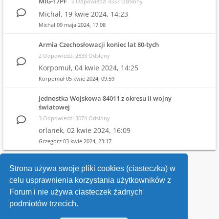
MiG-17PF
5 Odpowiedzi 4337 Odsłony
Michał,
19 kwie 2024, 14:23
Michał
09 maja 2024, 17:08
Armia Czechosłowacji koniec lat 80-tych
2 Odpowiedzi 2833 Odsłony
Korpomuł,
04 kwie 2024, 14:25
Korpomuł
05 kwie 2024, 09:59
Jednostka Wojskowa 84011 z okresu II wojny
światowej
3 Odpowiedzi 3074 Odsłony
orlanek,
02 kwie 2024, 16:09
Grzegorz
03 kwie 2024, 23:17
1
2
3
4
Strona używa swoje pliki cookies (ciasteczka) w
celu usprawnienia korzystania użytkowników z
Wróć do wykazu forów
Forum i nie używa ciasteczek żadnych
podmiotów trzecich.
Kontakt