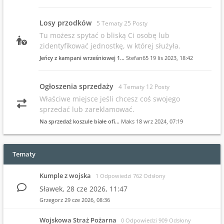
Losy przodków
5 Tematy 25 Posty
Tu możesz spytać o bliską Ci osobę lub
zidentyfikować jednostkę, w której służyła.
Jeńcy z kampani wrześniowej 1…
Stefan65
19 lis 2023, 18:42
Ogłoszenia sprzedaży
4 Tematy 12 Posty
Właściwe miejsce jeśli chcesz coś swojego
sprzedać lub zareklamować.
Na sprzedaż koszule białe ofi…
Maks
18 wrz 2024, 07:19
Tematy
Kumple z wojska
1 Odpowiedzi 762 Odsłony
Sławek,
28 cze 2026, 11:47
Grzegorz
29 cze 2026, 08:36
Wojskowa Straż Pożarna
0 Odpowiedzi 909 Odsłony