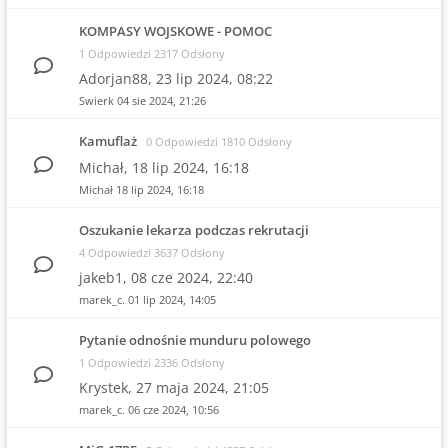
KOMPASY WOJSKOWE - POMOC
1 Odpowiedzi 2317 Odsłony
Adorjan88,
23 lip 2024, 08:22
Swierk
04 sie 2024, 21:26
Kamuflaż
0 Odpowiedzi 1810 Odsłony
Michał,
18 lip 2024, 16:18
Michał
18 lip 2024, 16:18
Oszukanie lekarza podczas rekrutacji
4 Odpowiedzi 3637 Odsłony
jakeb1,
08 cze 2024, 22:40
marek_c.
01 lip 2024, 14:05
Pytanie odnośnie munduru polowego
1 Odpowiedzi 2336 Odsłony
Krystek,
27 maja 2024, 21:05
marek_c.
06 cze 2024, 10:56