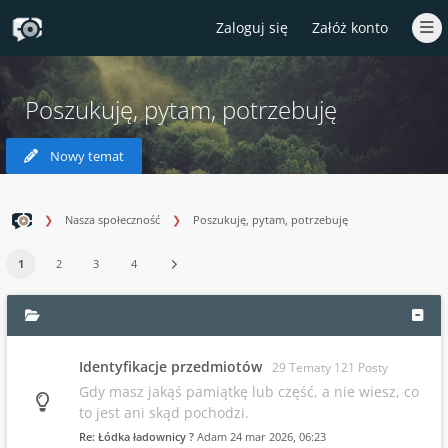
Zaloguj się
Załóż konto
Poszukuję, pytam, potrzebuję
Nowy temat
Nasza społeczność
Poszukuję, pytam, potrzebuję
1
2
3
4
Identyfikacje przedmiotów
29 Tematy 121 Posty
Gdy masz jakąś pamiątkę lub część, a nie wiesz, co
to jest ani skąd pochodzi.
Re: Łódka ładownicy ?
Adam
24 mar 2026, 06:23