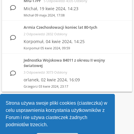
MiG-17PF
5 Odpowiedzi 4335 Odsłony
Michał,
19 kwie 2024, 14:23
Michał
09 maja 2024, 17:08
Armia Czechosłowacji koniec lat 80-tych
2 Odpowiedzi 2832 Odsłony
Korpomuł,
04 kwie 2024, 14:25
Korpomuł
05 kwie 2024, 09:59
Jednostka Wojskowa 84011 z okresu II wojny
światowej
3 Odpowiedzi 3073 Odsłony
orlanek,
02 kwie 2024, 16:09
Grzegorz
03 kwie 2024, 23:17
1
2
3
4
Strona używa swoje pliki cookies (ciasteczka) w
celu usprawnienia korzystania użytkowników z
Wróć do wykazu forów
Forum i nie używa ciasteczek żadnych
podmiotów trzecich.
Kontakt