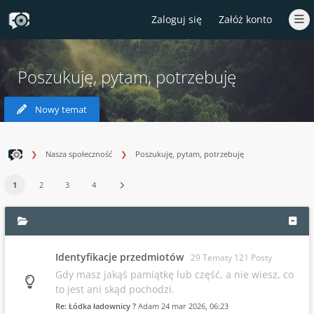
Zaloguj się
Załóż konto
Poszukuję, pytam, potrzebuję
Nowy temat
Nasza społeczność
Poszukuję, pytam, potrzebuję
1
2
3
4
Identyfikacje przedmiotów
29 Tematy 121 Posty
Gdy masz jakąś pamiątkę lub część, a nie wiesz, co
to jest ani skąd pochodzi.
Re: Łódka ładownicy ?
Adam
24 mar 2026, 06:23