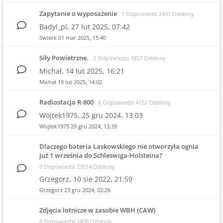
Zapytanie o wyposażenie
1 Odpowiedzi 2431 Odsłony
Badyl_pl,
27 lut 2025, 07:42
Swierk
01 mar 2025, 15:40
Siły Powietrzne.
2 Odpowiedzi 1957 Odsłony
Michał,
14 lut 2025, 16:21
Michał
19 lut 2025, 14:02
Radiostacja R-800
6 Odpowiedzi 4152 Odsłony
Wojtek1975,
25 gru 2024, 13:03
Wojtek1975
29 gru 2024, 13:39
Dlaczego bateria Laskowskiego nie otworzyła ognia
już 1 września do Schleswiga-Holsteina?
9 Odpowiedzi 21014 Odsłony
Grzegorz,
10 sie 2022, 21:59
Grzegorz
23 gru 2024, 02:26
Zdjęcia lotnicze w zasobie WBH (CAW)
0 Odpowiedzi 1420 Odsłony