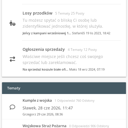
Losy przodków
5 Tematy 25 Posty
Tu możesz spytać o bliską Ci osobę lub
zidentyfikować jednostkę, w której służyła.
Jeńcy z kampani wrześniowej 1…
Stefan65
19 lis 2023, 18:42
Ogłoszenia sprzedaży
4 Tematy 12 Posty
Właściwe miejsce jeśli chcesz coś swojego
sprzedać lub zareklamować.
Na sprzedaż koszule białe ofi…
Maks
18 wrz 2024, 07:19
Tematy
Kumple z wojska
1 Odpowiedzi 760 Odsłony
Sławek,
28 cze 2026, 11:47
Grzegorz
29 cze 2026, 08:36
Wojskowa Straż Pożarna
0 Odpowiedzi 906 Odsłony