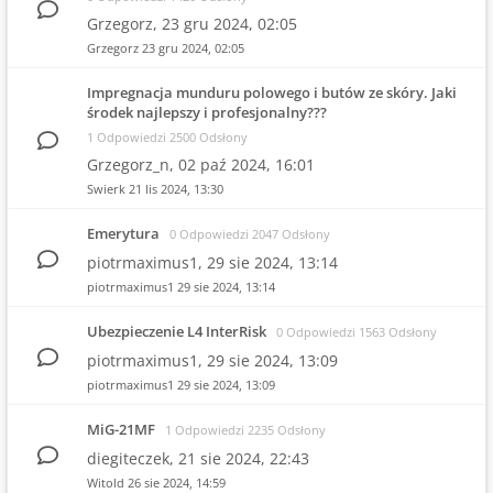
Grzegorz,
23 gru 2024, 02:05
Grzegorz
23 gru 2024, 02:05
Impregnacja munduru polowego i butów ze skóry. Jaki
środek najlepszy i profesjonalny???
1 Odpowiedzi 2500 Odsłony
Grzegorz_n,
02 paź 2024, 16:01
Swierk
21 lis 2024, 13:30
Emerytura
0 Odpowiedzi 2047 Odsłony
piotrmaximus1,
29 sie 2024, 13:14
piotrmaximus1
29 sie 2024, 13:14
Ubezpieczenie L4 InterRisk
0 Odpowiedzi 1563 Odsłony
piotrmaximus1,
29 sie 2024, 13:09
piotrmaximus1
29 sie 2024, 13:09
MiG-21MF
1 Odpowiedzi 2235 Odsłony
diegiteczek,
21 sie 2024, 22:43
Witold
26 sie 2024, 14:59