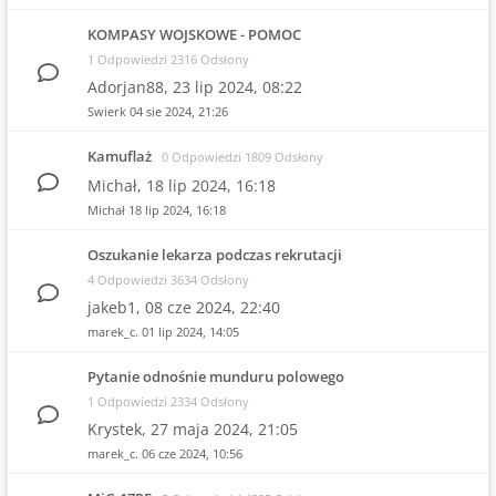
KOMPASY WOJSKOWE - POMOC
1 Odpowiedzi 2316 Odsłony
Adorjan88,
23 lip 2024, 08:22
Swierk
04 sie 2024, 21:26
Kamuflaż
0 Odpowiedzi 1809 Odsłony
Michał,
18 lip 2024, 16:18
Michał
18 lip 2024, 16:18
Oszukanie lekarza podczas rekrutacji
4 Odpowiedzi 3634 Odsłony
jakeb1,
08 cze 2024, 22:40
marek_c.
01 lip 2024, 14:05
Pytanie odnośnie munduru polowego
1 Odpowiedzi 2334 Odsłony
Krystek,
27 maja 2024, 21:05
marek_c.
06 cze 2024, 10:56