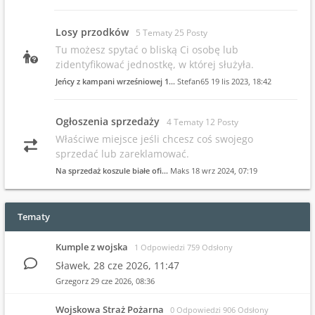
Losy przodków
5 Tematy 25 Posty
Tu możesz spytać o bliską Ci osobę lub
zidentyfikować jednostkę, w której służyła.
Jeńcy z kampani wrześniowej 1…
Stefan65
19 lis 2023, 18:42
Ogłoszenia sprzedaży
4 Tematy 12 Posty
Właściwe miejsce jeśli chcesz coś swojego
sprzedać lub zareklamować.
Na sprzedaż koszule białe ofi…
Maks
18 wrz 2024, 07:19
Tematy
Kumple z wojska
1 Odpowiedzi 759 Odsłony
Sławek,
28 cze 2026, 11:47
Grzegorz
29 cze 2026, 08:36
Wojskowa Straż Pożarna
0 Odpowiedzi 906 Odsłony