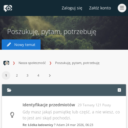
Zaloguj się
Załóż konto
Poszukuję, pytam, potrzebuję
Nowy temat
Nasza społeczność
Poszukuję, pytam, potrzebuję
1
2
3
4
Identyfikacje przedmiotów
29 Tematy 121 Posty
Gdy masz jakąś pamiątkę lub część, a nie wiesz, co
to jest ani skąd pochodzi.
Re: Łódka ładownicy ?
Adam
24 mar 2026, 06:23