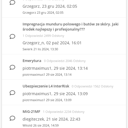
Grzegorz,
23 gru 2024, 02:05
Grzegorz
23 gru 2024, 02:05
Impregnacja munduru polowego i butów ze skóry. Jaki
środek najlepszy i profesjonalny???
1 Odpowiedzi 2499 Odsłony
Grzegorz_n,
02 paź 2024, 16:01
Swierk
21 lis 2024, 13:30
Emerytura
0 Odpowiedzi 2046 Odsłony
piotrmaximus1,
29 sie 2024, 13:14
piotrmaximus1
29 sie 2024, 13:14
Ubezpieczenie L4 InterRisk
0 Odpowiedzi 1562 Odsłony
piotrmaximus1,
29 sie 2024, 13:09
piotrmaximus1
29 sie 2024, 13:09
MiG-21MF
1 Odpowiedzi 2234 Odsłony
diegiteczek,
21 sie 2024, 22:43
Witold
26 sie 2024, 14:59