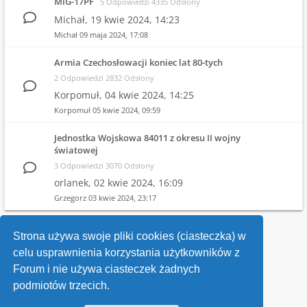
MiG-17PF
5 Odpowiedzi 4335 Odsłony
Michał,
19 kwie 2024, 14:23
Michał
09 maja 2024, 17:08
Armia Czechosłowacji koniec lat 80-tych
2 Odpowiedzi 2832 Odsłony
Korpomuł,
04 kwie 2024, 14:25
Korpomuł
05 kwie 2024, 09:59
Jednostka Wojskowa 84011 z okresu II wojny
światowej
3 Odpowiedzi 3070 Odsłony
orlanek,
02 kwie 2024, 16:09
Grzegorz
03 kwie 2024, 23:17
1
2
3
4
Strona używa swoje pliki cookies (ciasteczka) w
celu usprawnienia korzystania użytkowników z
Wróć do wykazu forów
Forum i nie używa ciasteczek żadnych
podmiotów trzecich.
Kontakt