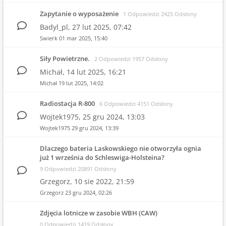
Zapytanie o wyposażenie
1 Odpowiedzi 2425 Odsłony
Badyl_pl,
27 lut 2025, 07:42
Swierk
01 mar 2025, 15:40
Siły Powietrzne.
2 Odpowiedzi 1957 Odsłony
Michał,
14 lut 2025, 16:21
Michał
19 lut 2025, 14:02
Radiostacja R-800
6 Odpowiedzi 4151 Odsłony
Wojtek1975,
25 gru 2024, 13:03
Wojtek1975
29 gru 2024, 13:39
Dlaczego bateria Laskowskiego nie otworzyła ognia
już 1 września do Schleswiga-Holsteina?
9 Odpowiedzi 20891 Odsłony
Grzegorz,
10 sie 2022, 21:59
Grzegorz
23 gru 2024, 02:26
Zdjęcia lotnicze w zasobie WBH (CAW)
0 Odpowiedzi 1419 Odsłony