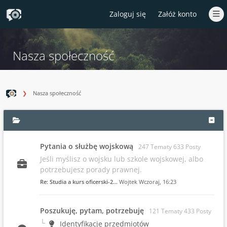
Zaloguj się
Załóż konto
Nasza społeczność
Nasza społeczność
Pytania o służbę wojskową
247 Tematy 633 Posty
Jeśli myślisz o wojsku lub szkole wojskowej, albo
potrzebujesz porady prawnej.
Re: Studia a kurs oficerski-2…
Wojtek
Wczoraj
, 16:23
Poszukuję, pytam, potrzebuję
121 Tematy 433 Posty
Identyfikacje przedmiotów