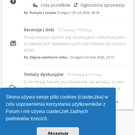
Losy przodków
Ogłoszenia sprzedaży
Re: Kumple z wojska
Grzegorz
29 cze 2026, 08:36
Recenzje i linki
15 Tematy 715 Posty
Tutaj możesz dzielić się recenzjami, informacjami
o nowościach wydawniczych lub linkami do innych
stron.
Re: Zdjęcia satelitarne cieka…
Grzegorz
02 mar 2026, 23:15
Tematy dyskusyjne
19 Tematy 412 Posty
O ile misją Forum jest dzielenie się wiedzą, to ten
dział jest miejscem, w którym możesz dzielić się
swoimi opiniami.
Strona używa swoje pliki cookies (ciasteczka) w
Re: Infowsparcie.net/wria/ pr…
Grzegorz
19 maja 2026, 22:06
celu usprawnienia korzystania użytkowników z
Forum i nie używa ciasteczek żadnych
podmiotów trzecich.
Kontakt
Akceptuję
v118