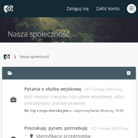
Zaloguj się
Załóż konto
Nasza społeczność
Nasza społeczność
Pytania o służbę wojskową
247 Tematy 634 Posty
Jeśli myślisz o wojsku lub szkole wojskowej, albo
potrzebujesz porady prawnej.
Re: Czy z moja chorobą jest s…
bajorowyHacka
Wczoraj
, 18:59
Poszukuję, pytam, potrzebuję
121 Tematy 433 Posty
Identyfikacje przedmiotów