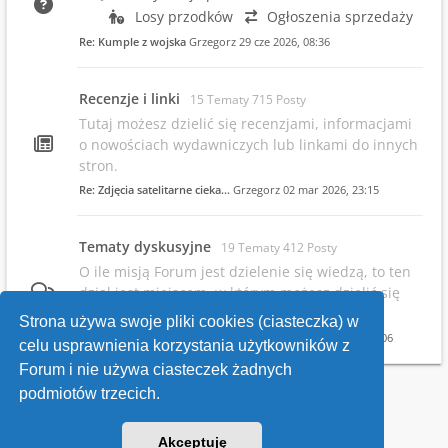
Losy przodków
Ogłoszenia sprzedaży
Re: Kumple z wojska
Grzegorz
29 cze 2026, 08:36
Recenzje i linki
15 Tematy 715 Posty
Tutaj możesz dzielić się recenzjami, informacjami
o nowościach wydawniczych lub linkami do innych
stron.
Re: Zdjęcia satelitarne cieka…
Grzegorz
02 mar 2026, 23:15
Tematy dyskusyjne
19 Tematy 412 Posty
O ile misją Forum jest dzielenie się wiedzą, to ten
dział jest miejscem, w którym możesz dzielić się
swoimi opiniami.
Strona używa swoje pliki cookies (ciasteczka) w
Re: Infowsparcie.net/wria/ pr…
Grzegorz
19 maja 2026, 22:06
celu usprawnienia korzystania użytkowników z
Forum i nie używa ciasteczek żadnych
podmiotów trzecich.
Kontakt
Akceptuję
v118