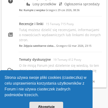
Losy przodków
Ogłoszenia sprzedaży
Re: Kumple z wojska
Grzegorz
29 cze 2026, 08:36
Recenzje i linki
15 Tematy 715 Posty
Tutaj możesz dzielić się recenzjami, informacjami
o nowościach wydawniczych lub linkami do innych
stron.
Re: Zdjęcia satelitarne cieka…
Grzegorz
02 mar 2026, 23:15
Tematy dyskusyjne
19 Tematy 412 Posty
O ile misją Forum jest dzielenie się wiedzą, to ten
dział jest miejscem, w którym możesz dzielić się
swoimi opiniami.
Strona używa swoje pliki cookies (ciasteczka) w
Re: Infowsparcie.net/wria/ pr…
Grzegorz
19 maja 2026, 22:06
celu usprawnienia korzystania użytkowników z
Forum i nie używa ciasteczek żadnych
podmiotów trzecich.
Kontakt
Akceptuję
v118