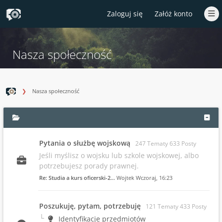
Zaloguj się
Załóż konto
Nasza społeczność
Nasza społeczność
Pytania o służbę wojskową
247 Tematy 633 Posty
Jeśli myślisz o wojsku lub szkole wojskowej, albo
potrzebujesz porady prawnej.
Re: Studia a kurs oficerski-2…
Wojtek
Wczoraj
, 16:23
Poszukuję, pytam, potrzebuję
121 Tematy 433 Posty
Identyfikacje przedmiotów