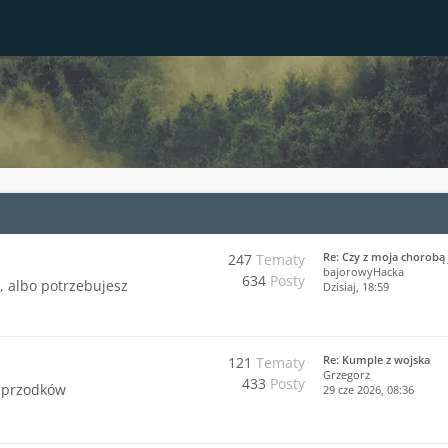
Re: Czy z moja chorobą 
247
Tematy
bajorowyHacka
634
Posty
j, albo potrzebujesz
Dzisiaj
, 18:59
Re: Kumple z wojska
121
Tematy
Grzegorz
433
Posty
 przodków
29 cze 2026, 08:36