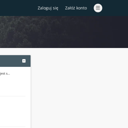
Zaloguj się
Załóż konto
jest s…