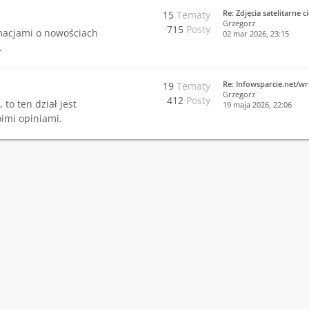
Re: Zdjęcia satelitarne 
15
Tematy
Grzegorz
715
Posty
rmacjami o nowościach
02 mar 2026, 23:15
.
Re: Infowsparcie.net/wr
19
Tematy
Grzegorz
412
Posty
 to ten dział jest
19 maja 2026, 22:06
imi opiniami.