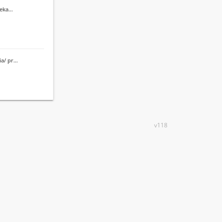
cieka…
ia/ pr…
v118