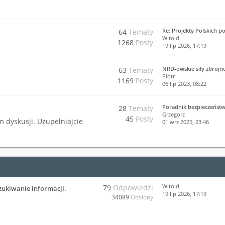
Re: Projekty Polskich p
64
Tematy
Witold
1268
Posty
19 lip 2026, 17:19
NRD-owskie siły zbrojn
63
Tematy
Piotr
1169
Posty
06 lip 2023, 08:22
Poradnik bezpieczeńst
28
Tematy
Grzegorz
45
Posty
m dyskusji. Uzupełniajcie
01 wrz 2025, 23:46
Witold
79
Odpowiedzi
zukiwanie informacji.
19 lip 2026, 17:19
34089
Odsłony