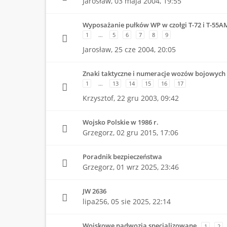
Jarosław,
03 maja 2004, 19:55
Wyposażanie pułków WP w czołgi T-72 i T-55A
1
…
5
6
7
8
9
Jarosław,
25 cze 2004, 20:05
Znaki taktyczne i numeracje wozów bojowych
1
…
13
14
15
16
17
Krzysztof,
22 gru 2003, 09:42
Wojsko Polskie w 1986 r.
Grzegorz,
02 gru 2015, 17:06
Poradnik bezpieczeństwa
Grzegorz,
01 wrz 2025, 23:46
JW 2636
lipa256,
05 sie 2025, 22:14
Wojskowe nadwozia specjalizowane
1
2