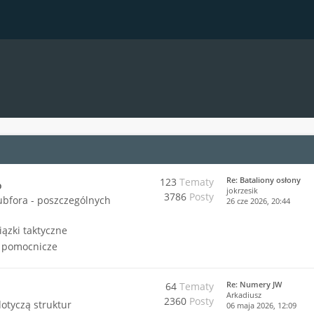
Re: Bataliony osłony
123
Tematy
o
jokrzesik
3786
Posty
ubfora - poszczególnych
26 cze 2026, 20:44
iązki taktyczne
i pomocnicze
Re: Numery JW
64
Tematy
Arkadiusz
2360
Posty
dotyczą struktur
06 maja 2026, 12:09