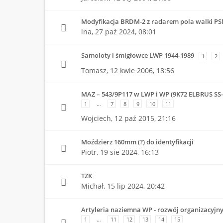
Modyfikacja BRDM-2 z radarem pola walki PS
lna,
27 paź 2024, 08:01
Samoloty i śmigłowce LWP 1944-1989
1
2
Tomasz,
12 kwie 2006, 18:56
MAZ – 543/9P117 w LWP i WP (9K72 ELBRUS SS
1
…
7
8
9
10
11
Wojciech,
12 paź 2015, 21:16
Moździerz 160mm (?) do identyfikacji
Piotr,
19 sie 2024, 16:13
TZK
Michał,
15 lip 2024, 20:42
Artyleria naziemna WP - rozwój organizacyjn
1
…
11
12
13
14
15