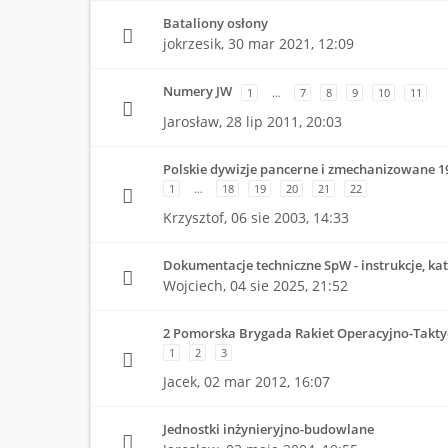
Bataliony osłony
jokrzesik,
30 mar 2021, 12:09
Numery JW
1
…
7
8
9
10
11
Jarosław,
28 lip 2011, 20:03
Polskie dywizje pancerne i zmechanizowane 1
1
…
18
19
20
21
22
Krzysztof,
06 sie 2003, 14:33
Dokumentacje techniczne SpW - instrukcje, kata
Wojciech,
04 sie 2025, 21:52
2 Pomorska Brygada Rakiet Operacyjno-Takty
1
2
3
Jacek,
02 mar 2012, 16:07
Jednostki inżynieryjno-budowlane