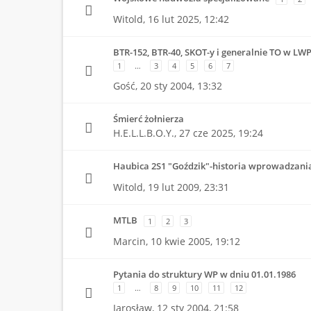
Witold,
16 lut 2025, 12:42
BTR-152, BTR-40, SKOT-y i generalnie TO w LW
1
…
3
4
5
6
7
Gość,
20 sty 2004, 13:32
Śmierć żołnierza
H.E.L.L.B.O.Y.,
27 cze 2025, 19:24
Haubica 2S1 "Goździk"-historia wprowadzani
Witold,
19 lut 2009, 23:31
MTLB
1
2
3
Marcin,
10 kwie 2005, 19:12
Pytania do struktury WP w dniu 01.01.1986
1
…
8
9
10
11
12
Jarosław,
12 sty 2004, 21:58