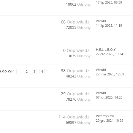
17 lip 2025, 08:39
10062
Odsłony
Witold
66
Odpowiedzi
P
14 lip 2025, 11:19
72055
Odsłony
H.E.L.L.B.O.Y.
0
Odpowiedzi
27 cze 2025, 19:24
3639
Odsłony
Witold
38
Odpowiedzi
a do WP
1
2
3
4
27 mar 2025, 12:09
48243
Odsłony
Witold
29
Odpowiedzi
07 lut 2025, 14:20
78276
Odsłony
Przemysław
114
Odpowiedzi
20 gru 2024, 10:29
69897
Odsłony