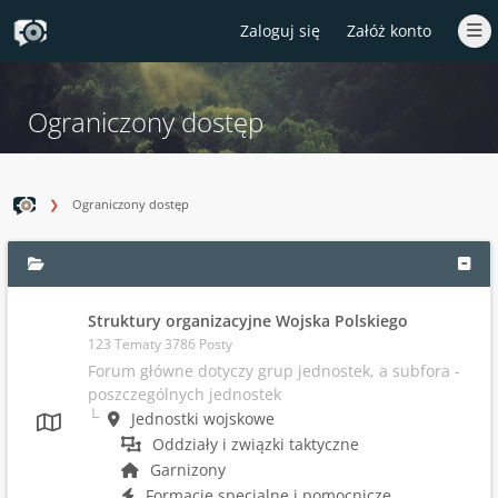
Zaloguj się
Załóż konto
Ograniczony dostęp
Ograniczony dostęp
Struktury organizacyjne Wojska Polskiego
123 Tematy 3786 Posty
Forum główne dotyczy grup jednostek, a subfora -
poszczególnych jednostek
Jednostki wojskowe
Oddziały i związki taktyczne
Garnizony
Formacje specjalne i pomocnicze