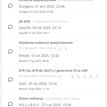
Poradnik bezpieczeństwa
0 Odpowiedzi 4490 Odsłony
Grzegorz,
01 wrz 2025, 23:46
Grzegorz
01 wrz 2025, 23:46
JW 2636
1 Odpowiedzi 3275 Odsłony
lipa256,
05 sie 2025, 22:14
lipa256
31 sie 2025, 00:11
Wojskowe nadwozia specjalizowane
18 Odpowiedzi 10034 Odsłony
1
2
Witold,
16 lut 2025, 12:42
Witold
17 lip 2025, 08:39
BTR-152, BTR-40, SKOT-y i generalnie TO w LWP
66 Odpowiedzi 71992 Odsłony
1
…
3
4
5
6
7
Gość,
20 sty 2004, 13:32
Witold
14 lip 2025, 11:19
Śmierć żołnierza
0 Odpowiedzi 3633 Odsłony
H.E.L.L.B.O.Y.,
27 cze 2025, 19:24