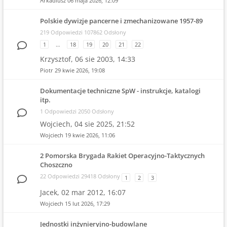
Arkadiusz
06 maja 2026, 12:09
Polskie dywizje pancerne i zmechanizowane 1957-89
219 Odpowiedzi 107862 Odsłony
1
…
18
19
20
21
22
Krzysztof,
06 sie 2003, 14:33
Piotr
29 kwie 2026, 19:08
Dokumentacje techniczne SpW - instrukcje, katalogi
itp.
1 Odpowiedzi 2050 Odsłony
Wojciech,
04 sie 2025, 21:52
Wojciech
19 kwie 2026, 11:06
2 Pomorska Brygada Rakiet Operacyjno-Taktycznych
Choszczno
22 Odpowiedzi 29418 Odsłony
1
2
3
Jacek,
02 mar 2012, 16:07
Wojciech
15 lut 2026, 17:29
Jednostki inżynieryjno-budowlane