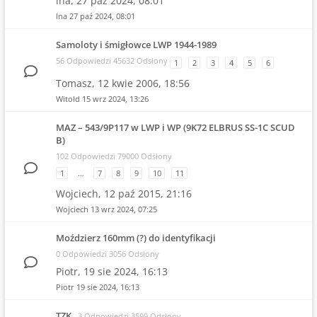
lna,
27 paź 2024, 08:01
lna
27 paź 2024, 08:01
Samoloty i śmigłowce LWP 1944-1989
56 Odpowiedzi 45632 Odsłony
1
2
3
4
5
6
Tomasz,
12 kwie 2006, 18:56
Witold
15 wrz 2024, 13:26
MAZ – 543/9P117 w LWP i WP (9K72 ELBRUS SS-1C SCUD
B)
102 Odpowiedzi 79000 Odsłony
1
…
7
8
9
10
11
Wojciech,
12 paź 2015, 21:16
Wojciech
13 wrz 2024, 07:25
Moździerz 160mm (?) do identyfikacji
0 Odpowiedzi 3056 Odsłony
Piotr,
19 sie 2024, 16:13
Piotr
19 sie 2024, 16:13
TZK
3 Odpowiedzi 3599 Odsłony