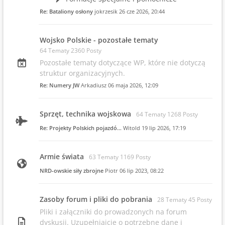
Re: Bataliony osłony
jokrzesik
26 cze 2026, 20:44
Wojsko Polskie - pozostałe tematy
64 Tematy 2360 Posty
Pozostałe tematy dotyczące WP, które nie dotyczą
struktur organizacyjnych.
Re: Numery JW
Arkadiusz
06 maja 2026, 12:09
Sprzęt, technika wojskowa
64 Tematy 1268 Posty
Re: Projekty Polskich pojazdó…
Witold
19 lip 2026, 17:19
Armie świata
63 Tematy 1169 Posty
NRD-owskie siły zbrojne
Piotr
06 lip 2023, 08:22
Zasoby forum i pliki do pobrania
28 Tematy 45 Posty
Pliki i załączniki do prowadzonych na forum
dyskusji. Uzupełniajcie o potrzebne dane i