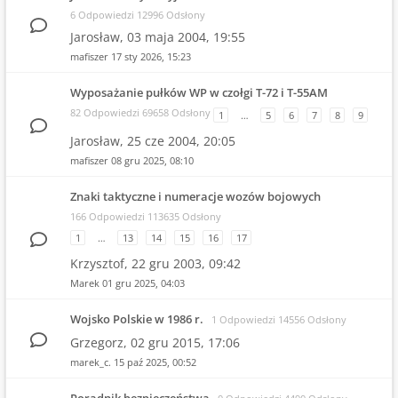
6 Odpowiedzi 12996 Odsłony
Jarosław,
03 maja 2004, 19:55
mafiszer
17 sty 2026, 15:23
Wyposażanie pułków WP w czołgi T-72 i T-55AM
82 Odpowiedzi 69658 Odsłony
1
…
5
6
7
8
9
Jarosław,
25 cze 2004, 20:05
mafiszer
08 gru 2025, 08:10
Znaki taktyczne i numeracje wozów bojowych
166 Odpowiedzi 113635 Odsłony
1
…
13
14
15
16
17
Krzysztof,
22 gru 2003, 09:42
Marek
01 gru 2025, 04:03
Wojsko Polskie w 1986 r.
1 Odpowiedzi 14556 Odsłony
Grzegorz,
02 gru 2015, 17:06
marek_c.
15 paź 2025, 00:52