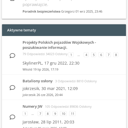
poprawiajcie.
Poradnik bezpieczeństwa
Grzegorz
01 wrz 2025, 23:46
Aktywne tematy
Projekty Polskich pojazdów Wojskowych -
poszukiwanie informacji.
79 Odpowiedzi 34023 Odsłony
1
…
4
5
6
7
8
SkylinerPL,
17 gru 2022, 22:30
Witold
19 lip 2026, 17:19
Bataliony osłony
3 Odpowiedzi 8810 Odsłony
jokrzesik,
30 mar 2021, 12:09
jokrzesik
26 cze 2026, 20:44
Numery JW
105 Odpowiedzi 89836 Odsłony
1
…
7
8
9
10
11
Jarosław,
28 lip 2011, 20:03