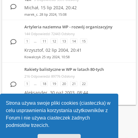
Michał,
15 lip 2024, 20:42
marek_c.
28 lip 2024, 15:08
Artyleria naziemna WP - rozwój organizacyjny
144 Odpowiedzi 72443 Odsłony
1
…
11
12
13
14
15
Krzysztof,
02 lip 2004, 20:41
Kowalczyk
25 sty 2024, 10:58
Rakiety balistyczne w WP w latach 80-tych
216 Odpowiedzi 89776 Odsłony
1
…
18
19
20
21
22
Aleksander,
30 paź 2003, 08:44
Witold
19 gru 2023, 21:04
Strona używa swoje pliki cookies (ciasteczka) w
celu usprawnienia korzystania użytkowników z
Wróć do wykazu forów
Forum i nie używa ciasteczek żadnych
podmiotów trzecich.
Kontakt