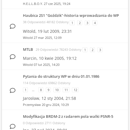
H.E.L.L.B.O.Y.
27 cze 2025, 19:24
Haubica 2S1 "Goździk"-historia wprowadzania do WP
38 Odpowiedzi 48182 Odsłony
1
2
3
4
Witold,
19 lut 2009, 23:31
Witold
27 mar 2025, 12:09
MTLB
29 Odpowiedzi 78243 Odsłony
1
2
3
Marcin,
10 kwie 2005, 19:12
Witold
07 lut 2025, 14:20
Pytania do struktury WP w dniu 01.01.1986
114 Odpowiedzi 69862 Odsłony
1
…
8
9
10
11
12
Jarosław,
12 sty 2004, 21:58
Przemysław
20 gru 2024, 10:29
Modyfikacja BRDM-2 z radarem pola walki PSNR-5
0 Odpowiedzi 2711 Odsłony