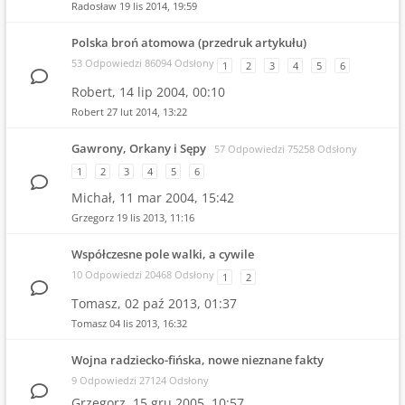
Radosław
19 lis 2014, 19:59
Polska broń atomowa (przedruk artykułu)
53 Odpowiedzi 86094 Odsłony
1
2
3
4
5
6
Robert,
14 lip 2004, 00:10
Robert
27 lut 2014, 13:22
Gawrony, Orkany i Sępy
57 Odpowiedzi 75258 Odsłony
1
2
3
4
5
6
Michał,
11 mar 2004, 15:42
Grzegorz
19 lis 2013, 11:16
Współczesne pole walki, a cywile
10 Odpowiedzi 20468 Odsłony
1
2
Tomasz,
02 paź 2013, 01:37
Tomasz
04 lis 2013, 16:32
Wojna radziecko-fińska, nowe nieznane fakty
9 Odpowiedzi 27124 Odsłony
Grzegorz,
15 gru 2005, 10:57