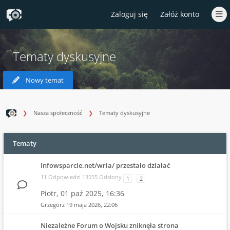
Zaloguj się
Załóż konto
Tematy dyskusyjne
Nowy temat
Nasza społeczność
Tematy dyskusyjne
Tematy
Infowsparcie.net/wria/ przestało działać
11 Odpowiedzi 13555 Odsłony
1
2
Piotr,
01 paź 2025, 16:36
Grzegorz
19 maja 2026, 22:06
Niezależne Forum o Wojsku zniknęła strona