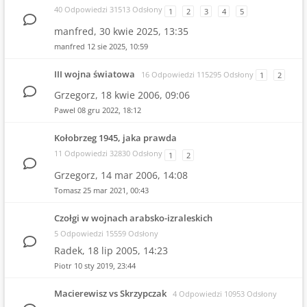
40 Odpowiedzi 31513 Odsłony
1
2
3
4
5
manfred,
30 kwie 2025, 13:35
manfred
12 sie 2025, 10:59
III wojna światowa
16 Odpowiedzi 115295 Odsłony
1
2
Grzegorz,
18 kwie 2006, 09:06
Pawel
08 gru 2022, 18:12
Kołobrzeg 1945, jaka prawda
11 Odpowiedzi 32830 Odsłony
1
2
Grzegorz,
14 mar 2006, 14:08
Tomasz
25 mar 2021, 00:43
Czołgi w wojnach arabsko-izraleskich
5 Odpowiedzi 15559 Odsłony
Radek,
18 lip 2005, 14:23
Piotr
10 sty 2019, 23:44
Macierewisz vs Skrzypczak
4 Odpowiedzi 10953 Odsłony