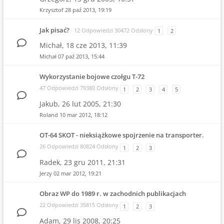
Krzysztof
28 paź 2013, 19:19
Jak pisać?
12 Odpowiedzi 30472 Odsłony
1
2
Michał,
18 cze 2013, 11:39
Michał
07 paź 2013, 15:44
Wykorzystanie bojowe czołgu T-72
47 Odpowiedzi 79380 Odsłony
1
2
3
4
5
Jakub,
26 lut 2005, 21:30
Roland
10 mar 2012, 18:12
OT-64 SKOT - nieksiążkowe spojrzenie na transporter.
26 Odpowiedzi 80824 Odsłony
1
2
3
Radek,
23 gru 2011, 21:31
Jerzy
02 mar 2012, 19:21
Obraz WP do 1989 r. w zachodnich publikacjach
22 Odpowiedzi 35815 Odsłony
1
2
3
Adam,
29 lis 2008, 20:25