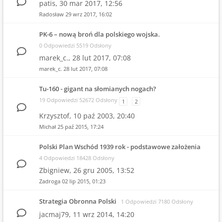
patis,
30 mar 2017, 12:56
Radosław
29 wrz 2017, 16:02
PK-6 – nową broń dla polskiego wojska.
0 Odpowiedzi 5519 Odsłony
marek_c.,
28 lut 2017, 07:08
marek_c.
28 lut 2017, 07:08
Tu-160 - gigant na słomianych nogach?
19 Odpowiedzi 52672 Odsłony
1
2
Krzysztof,
10 paź 2003, 20:40
Michał
25 paź 2015, 17:24
Polski Plan Wschód 1939 rok - podstawowe założenia
4 Odpowiedzi 18428 Odsłony
Zbigniew,
26 gru 2005, 13:52
Zadroga
02 lip 2015, 01:23
Strategia Obronna Polski
1 Odpowiedzi 7180 Odsłony
jacmaj79,
11 wrz 2014, 14:20