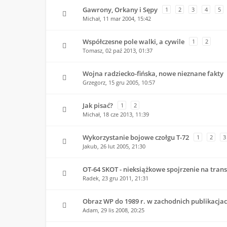
Gawrony, Orkany i Sępy
1
2
3
4
5
Michał,
11 mar 2004, 15:42
Współczesne pole walki, a cywile
1
2
Tomasz,
02 paź 2013, 01:37
Wojna radziecko-fińska, nowe nieznane fakty
Grzegorz,
15 gru 2005, 10:57
Jak pisać?
1
2
Michał,
18 cze 2013, 11:39
Wykorzystanie bojowe czołgu T-72
1
2
3
Jakub,
26 lut 2005, 21:30
OT-64 SKOT - nieksiążkowe spojrzenie na trans
Radek,
23 gru 2011, 21:31
Obraz WP do 1989 r. w zachodnich publikacja
Adam,
29 lis 2008, 20:25