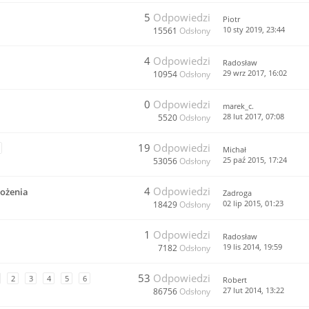
5
Odpowiedzi
Piotr
10 sty 2019, 23:44
15561
Odsłony
4
Odpowiedzi
Radosław
29 wrz 2017, 16:02
10954
Odsłony
0
Odpowiedzi
marek_c.
28 lut 2017, 07:08
5520
Odsłony
19
Odpowiedzi
Michał
25 paź 2015, 17:24
53056
Odsłony
4
Odpowiedzi
łożenia
Zadroga
02 lip 2015, 01:23
18429
Odsłony
1
Odpowiedzi
Radosław
19 lis 2014, 19:59
7182
Odsłony
53
Odpowiedzi
2
3
4
5
6
Robert
27 lut 2014, 13:22
86756
Odsłony