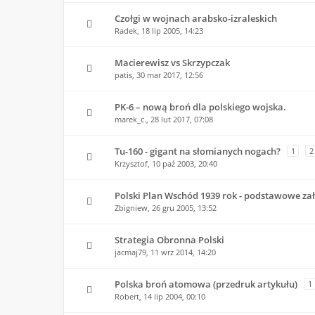
Czołgi w wojnach arabsko-izraleskich
Radek,
18 lip 2005, 14:23
Macierewisz vs Skrzypczak
patis,
30 mar 2017, 12:56
PK-6 – nową broń dla polskiego wojska.
marek_c.,
28 lut 2017, 07:08
Tu-160 - gigant na słomianych nogach?
1
2
Krzysztof,
10 paź 2003, 20:40
Polski Plan Wschód 1939 rok - podstawowe za
Zbigniew,
26 gru 2005, 13:52
Strategia Obronna Polski
jacmaj79,
11 wrz 2014, 14:20
Polska broń atomowa (przedruk artykułu)
1
Robert,
14 lip 2004, 00:10