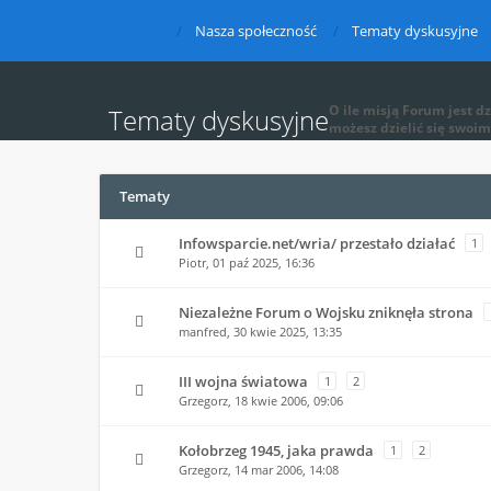
Nasza społeczność
Tematy dyskusyjne
O ile misją Forum jest dz
Tematy dyskusyjne
możesz dzielić się swoim
Tematy
Infowsparcie.net/wria/ przestało działać
1
Piotr,
01 paź 2025, 16:36
Niezależne Forum o Wojsku zniknęła strona
manfred,
30 kwie 2025, 13:35
III wojna światowa
1
2
Grzegorz,
18 kwie 2006, 09:06
Kołobrzeg 1945, jaka prawda
1
2
Grzegorz,
14 mar 2006, 14:08