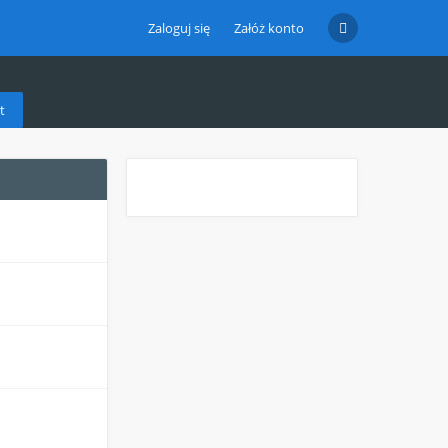
Zaloguj się
Załóż konto
t