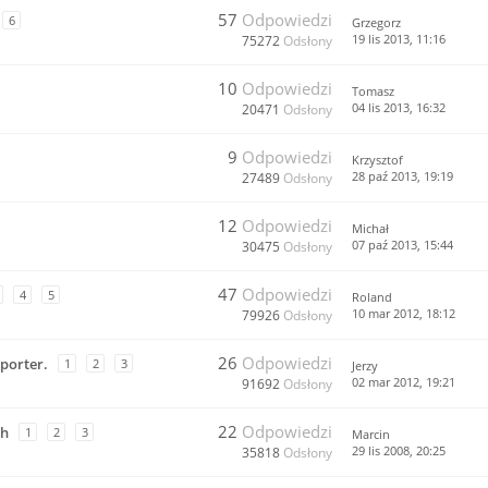
57
Odpowiedzi
6
Grzegorz
19 lis 2013, 11:16
75272
Odsłony
10
Odpowiedzi
Tomasz
04 lis 2013, 16:32
20471
Odsłony
9
Odpowiedzi
Krzysztof
28 paź 2013, 19:19
27489
Odsłony
12
Odpowiedzi
Michał
07 paź 2013, 15:44
30475
Odsłony
47
Odpowiedzi
4
5
Roland
10 mar 2012, 18:12
79926
Odsłony
26
Odpowiedzi
porter.
1
2
3
Jerzy
02 mar 2012, 19:21
91692
Odsłony
22
Odpowiedzi
ch
1
2
3
Marcin
29 lis 2008, 20:25
35818
Odsłony