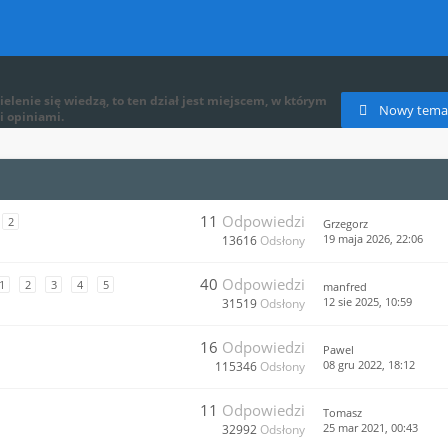
ielenie się wiedzą, to ten dział jest miejscem, w którym
Nowy tema
i opiniami.
11
Odpowiedzi
2
Grzegorz
19 maja 2026, 22:06
13616
Odsłony
40
Odpowiedzi
1
2
3
4
5
manfred
12 sie 2025, 10:59
31519
Odsłony
16
Odpowiedzi
Pawel
08 gru 2022, 18:12
115346
Odsłony
11
Odpowiedzi
Tomasz
25 mar 2021, 00:43
32992
Odsłony