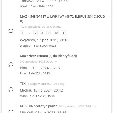
Tomasz,
12 kwie 2006, 18:56
Witold
15 wrz 2024, 13:26
MAZ – 543/9P117 w LWP i WP (9K72 ELBRUS SS-1C SCUD
B)
102 Odpowiedzi 79158 Odsłony
1
…
7
8
9
10
11
Wojciech,
12 paź 2015, 21:16
Wojciech
13 wrz 2024, 07:25
Moździerz 160mm (?) do identyfikacji
0 Odpowiedzi 3075 Odsłony
Piotr,
19 sie 2024, 16:13
Piotr
19 sie 2024, 16:13
TZK
3 Odpowiedzi 3621 Odsłony
Michał,
15 lip 2024, 20:42
marek_c.
28 lip 2024, 15:08
MTS-306 prototyp plan?
0 Odpowiedzi 3097 Odsłony
MIKKAR,
03 gru 2023, 18:16