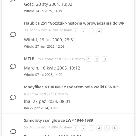
Gość,
20 sty 2004, 13:32
Witold
14 lip 2025, 11:19
Haubica 2S1 "Goździk"-historia wprowadzania do WP
38 Odpowiedzi 48298 Odsłony
1
2
3
4
Witold,
19 lut 2009, 23:31
Witold
27 mar 2025, 12:09
MTLB
29 Odpowiedzi 78331 Odsłony
1
2
3
Marcin,
10 kwie 2005, 19:12
Witold
07 lut 2025, 14:20
Modyfikacja BRDM-2 z radarem pola walki PSNR-5
0 Odpowiedzi 2731 Odsłony
lna,
27 paź 2024, 08:01
lna
27 paź 2024, 08:01
Samoloty i śmigłowce LWP 1944-1989
56 Odpowiedzi 45804 Odsłony
1
2
3
4
5
6