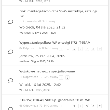
Witold
19 lip 2026, 17:19
Dokumentacje techniczne SpW - instrukcje, katalogi
itp.
1 Odpowiedzi 2083 Odsłony
Wojciech,
04 sie 2025, 21:52
Wojciech
19 kwie 2026, 11:06
Wyposażanie pułków WP w czołgi T-72 i T-55AM
82 Odpowiedzi 69806 Odsłony
1
…
5
6
7
8
9
Jarosław,
25 cze 2004, 20:05
mafiszer
08 gru 2025, 08:10
Wojskowe nadwozia specjalizowane
18 Odpowiedzi 10102 Odsłony
1
2
Witold,
16 lut 2025, 12:42
Witold
17 lip 2025, 08:39
BTR-152, BTR-40, SKOT-y i generalnie TO w LWP
66 Odpowiedzi 72154 Odsłony
1
…
3
4
5
6
7