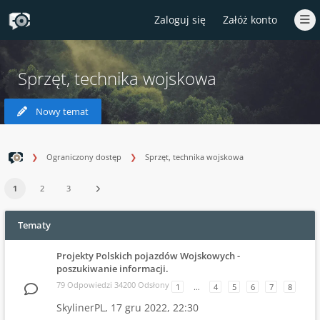
Zaloguj się
Załóż konto
Sprzęt, technika wojskowa
Nowy temat
Ograniczony dostęp
Sprzęt, technika wojskowa
1
2
3
Tematy
Projekty Polskich pojazdów Wojskowych -
poszukiwanie informacji.
79 Odpowiedzi 34200 Odsłony
1
…
4
5
6
7
8
SkylinerPL,
17 gru 2022, 22:30