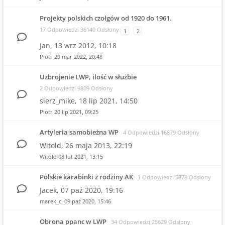
Projekty polskich czołgów od 1920 do 1961.
17 Odpowiedzi 36140 Odsłony
1
2
Jan,
13 wrz 2012, 10:18
Piotr
29 mar 2022, 20:48
Uzbrojenie LWP, ilość w służbie
2 Odpowiedzi 9809 Odsłony
sierz_mike,
18 lip 2021, 14:50
Piotr
20 lip 2021, 09:25
Artyleria samobieżna WP
4 Odpowiedzi 16879 Odsłony
Witold,
26 maja 2013, 22:19
Witold
08 lut 2021, 13:15
Polskie karabinki z rodziny AK
1 Odpowiedzi 5878 Odsłony
Jacek,
07 paź 2020, 19:16
marek_c.
09 paź 2020, 15:46
Obrona ppanc w LWP
34 Odpowiedzi 25629 Odsłony