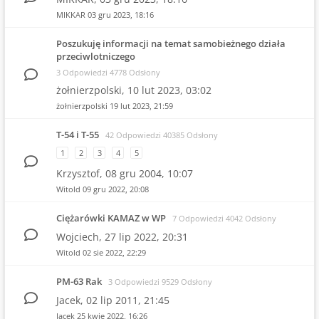
MIKKAR
03 gru 2023, 18:16
Poszukuję informacji na temat samobieżnego działa
przeciwlotniczego
3 Odpowiedzi 4778 Odsłony
żołnierzpolski,
10 lut 2023, 03:02
żołnierzpolski
19 lut 2023, 21:59
T-54 i T-55
42 Odpowiedzi 40385 Odsłony
1
2
3
4
5
Krzysztof,
08 gru 2004, 10:07
Witold
09 gru 2022, 20:08
Ciężarówki KAMAZ w WP
7 Odpowiedzi 4042 Odsłony
Wojciech,
27 lip 2022, 20:31
Witold
02 sie 2022, 22:29
PM-63 Rak
3 Odpowiedzi 9529 Odsłony
Jacek,
02 lip 2011, 21:45
Jacek
25 kwie 2022, 16:26